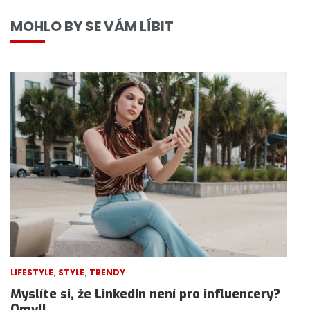
MOHLO BY SE VÁM LÍBIT
,
,
LIFESTYLE
STYLE
TRENDY
Myslíte si, že LinkedIn není pro influencery?
Omyl!