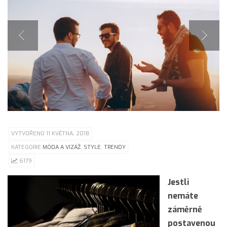
VYTVOŘENO 11 KVĚTNA, 2018
KATEGORIE
MÓDA A VIZÁŽ
,
STYLE
,
TRENDY
6179
Jestli
nemáte
záměrně
postavenou