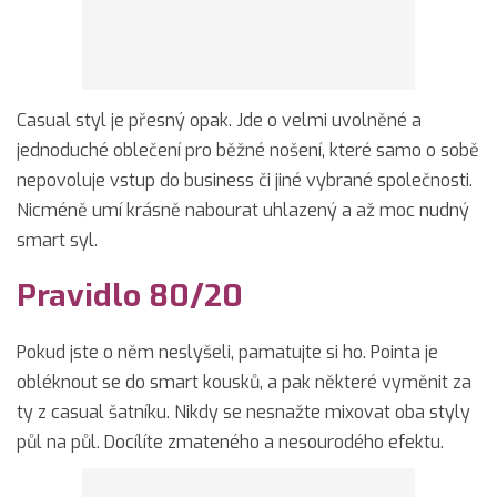
Casual styl je přesný opak. Jde o velmi uvolněné a
jednoduché oblečení pro běžné nošení, které samo o sobě
nepovoluje vstup do business či jiné vybrané společnosti.
Nicméně umí krásně nabourat uhlazený a až moc nudný
smart syl.
Pravidlo 80/20
Pokud jste o něm neslyšeli, pamatujte si ho. Pointa je
obléknout se do smart kousků, a pak některé vyměnit za
ty z casual šatníku. Nikdy se nesnažte mixovat oba styly
půl na půl. Docílíte zmateného a nesourodého efektu.