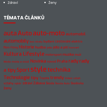
Zdraví
Ženy
TÉMATA ČLÁNKŮ
auto-moto
auta
Auto
automobil
automobily
cestování
elektro
bydlení
bez obalu
Historie
hudba
jídlo a pití
film
Filmy
jídlo
koncert
Kultura
Lifestyle
muzika
motorsport
muži
rady
rady
Novinka
Praha
návod
móda a vizáž
Móda
style
technika
a tipy
Sport
Technologie
trendy
tipy
Toyota
Video
vztah
zdraví
Zábava
vztahy
Škoda
Škodovka
výběr
Škoda Auto
ženy