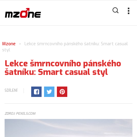
Mzone
Lekce šmrncovního pánského šatníku: Smart casual
>
styl
Lekce šmrncovního pánského
šatníku: Smart casual styl
SDÍLENÍ
ZDROJ: PEXELS.COM