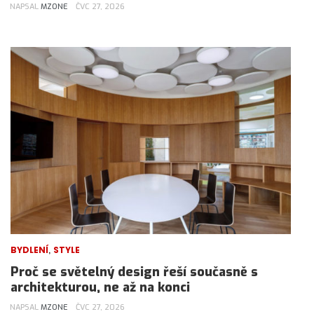
NAPSAL
MZONE
ČVC 27, 2026
,
BYDLENÍ
STYLE
Proč se světelný design řeší současně s
architekturou, ne až na konci
NAPSAL
MZONE
ČVC 27, 2026