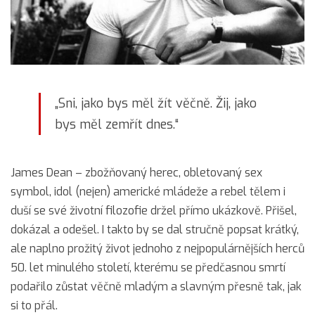
„Sni, jako bys měl žít věčně. Žij, jako
bys měl zemřít dnes.“
James Dean – zbožňovaný herec, obletovaný sex
symbol, idol (nejen) americké mládeže a rebel tělem i
duší se své životní filozofie držel přímo ukázkově. Přišel,
dokázal a odešel. I takto by se dal stručně popsat krátký,
ale naplno prožitý život jednoho z nejpopulárnějších herců
50. let minulého století, kterému se předčasnou smrtí
podařilo zůstat věčně mladým a slavným přesně tak, jak
si to přál.