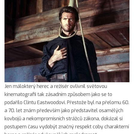
Jen málokterý herec a režisér ovlivnil světovou
kinematografii tak zásadním způsobem jako se to
podařilo Clintu Eastwoodovi. Přestože byl na přelomu 60.
a 70. let znám především jako představitel osamělých
kovbojů a nekompromisních strážců zákona, dokázal si
postupem času vydobýt značný respekt coby charakterní