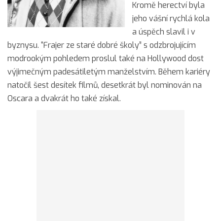
Kromě herectví byla
jeho vášní rychlá kola
a úspěch slavil i v
byznysu. “Frajer ze staré dobré školy” s odzbrojujícím
modrookým pohledem proslul také na Hollywood dost
výjimečným padesátiletým manželstvím. Během kariéry
natočil šest desítek filmů, desetkrát byl nominován na
Oscara a dvakrát ho také získal.