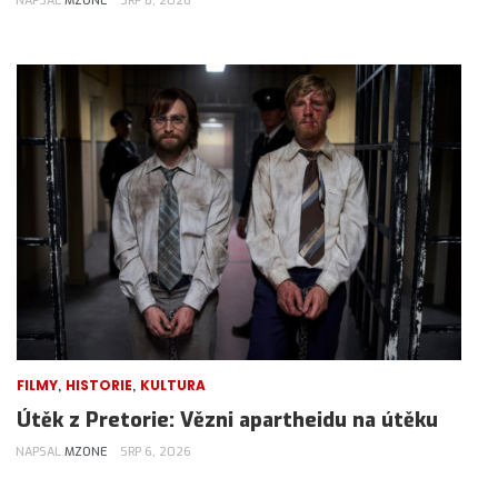
NAPSAL
MZONE
SRP 8, 2026
,
,
FILMY
HISTORIE
KULTURA
Útěk z Pretorie: Vězni apartheidu na útěku
NAPSAL
MZONE
SRP 6, 2026