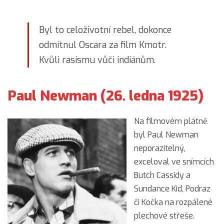
Byl to celoživotní rebel, dokonce
odmítnul Oscara za film Kmotr.
Kvůli rasismu vůči indiánům.
Paul Newman (26. ledna 1925)
Na filmovém plátně
byl Paul Newman
neporazitelný,
exceloval ve snímcích
Butch Cassidy a
Sundance Kid, Podraz
či Kočka na rozpálené
plechové střeše.