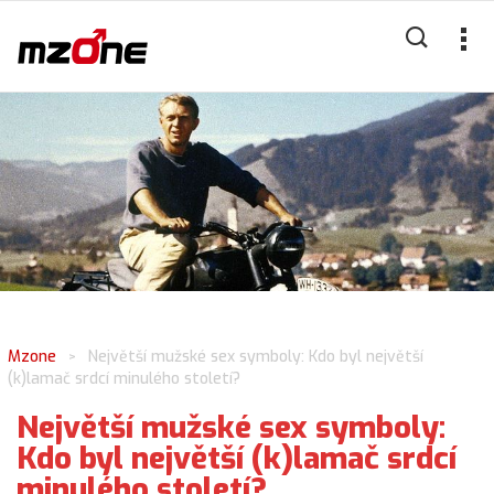
Mzone
Největší mužské sex symboly: Kdo byl největší
>
(k)lamač srdcí minulého století?
Největší mužské sex symboly:
Kdo byl největší (k)lamač srdcí
minulého století?