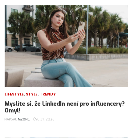
,
,
LIFESTYLE
STYLE
TRENDY
Myslíte si, že LinkedIn není pro influencery?
Omyl!
NAPSAL
MZONE
ČVC 31, 2026