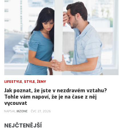
,
,
LIFESTYLE
STYLE
ŽENY
Jak poznat, že jste v nezdravém vztahu?
Tohle vám napoví, že je na čase z něj
vycouvat
NAPSAL
MZONE
ČVC 27, 2026
NEJČTENĚJŠÍ