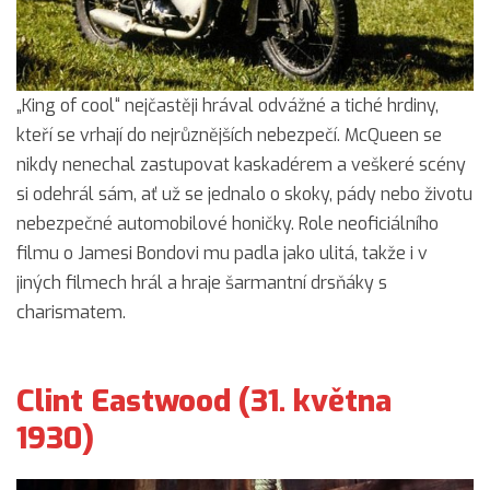
„King of cool“ nejčastěji hrával odvážné a tiché hrdiny,
kteří se vrhají do nejrůznějších nebezpečí. McQueen se
nikdy nenechal zastupovat kaskadérem a veškeré scény
si odehrál sám, ať už se jednalo o skoky, pády nebo životu
nebezpečné automobilové honičky. Role neoficiálního
filmu o Jamesi Bondovi mu padla jako ulitá, takže i v
jiných filmech hrál a hraje šarmantní drsňáky s
charismatem.
Clint Eastwood (31. května
1930)