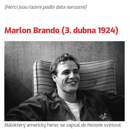
(Herci jsou řazeni podle data narození)
Marlon Brando (3. dubna 1924)
Málokterý americký herec se zapsal do historie světové