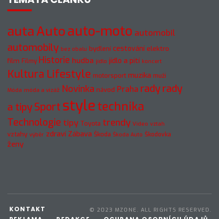
Auto
auto-moto
auta
automobil
automobily
cestování
elektro
bydlení
bez obalu
Historie
hudba
jídlo a pití
film
Filmy
jídlo
koncert
Kultura
Lifestyle
muzika
motorsport
muži
rady
rady
Novinka
Praha
návod
móda a vizáž
Móda
style
technika
a tipy
Sport
Technologie
trendy
tipy
Toyota
Video
vztah
zdraví
Zábava
vztahy
Škoda
Škodovka
výběr
Škoda Auto
ženy
KONTAKT
© 2023 MZONE. ALL RIGHTS RESERVED.