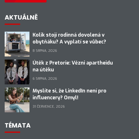
AKTUÁLNĚ
Kolik stojí rodinná dovolená v
obytňáku? A vyplatí se vůbec?
8 SRPNA, 2026
Útěk z Pretorie: Vězni apartheidu
na útěku
6 SRPNA, 2026
Myslíte si, že LinkedIn není pro
influencery? Omyl!
31 ČERVENCE, 2026
TÉMATA