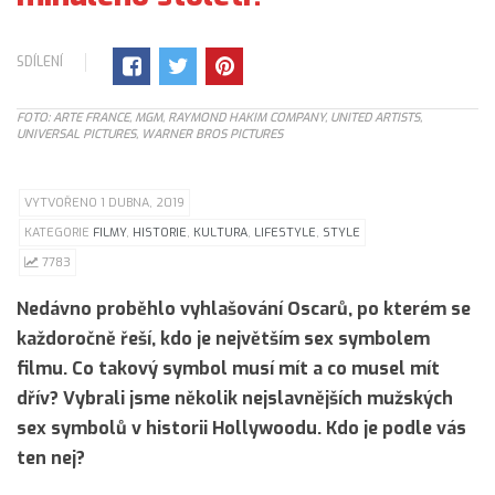
SDÍLENÍ
FOTO: ARTE FRANCE, MGM, RAYMOND HAKIM COMPANY, UNITED ARTISTS,
UNIVERSAL PICTURES, WARNER BROS PICTURES
VYTVOŘENO 1 DUBNA, 2019
KATEGORIE
FILMY
,
HISTORIE
,
KULTURA
,
LIFESTYLE
,
STYLE
7783
Nedávno proběhlo vyhlašování Oscarů, po kterém se
každoročně řeší, kdo je největším sex symbolem
filmu. Co takový symbol musí mít a co musel mít
dřív? Vybrali jsme několik nejslavnějších mužských
sex symbolů v historii Hollywoodu. Kdo je podle vás
ten nej?