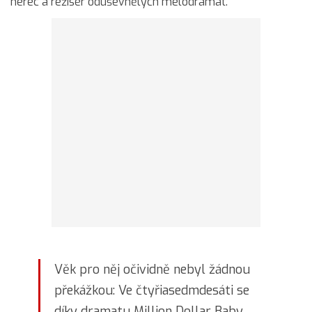
herec a režisér oduševnělých melodramat.
Věk pro něj očividně nebyl žádnou
překážkou: Ve čtyřiasedmdesáti se
díky dramatu Million Dollar Baby