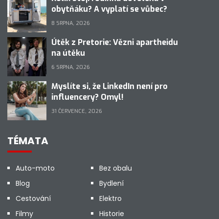
obytňáku? A vyplatí se vůbec?
8 SRPNA, 2026
Útěk z Pretorie: Vězni apartheidu
na útěku
6 SRPNA, 2026
Myslíte si, že LinkedIn není pro
influencery? Omyl!
31 ČERVENCE, 2026
TÉMATA
Auto-moto
Bez obalu
Blog
Bydlení
Cestování
Elektro
Filmy
Historie