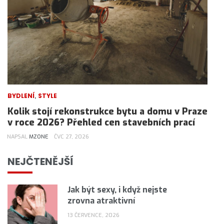
,
BYDLENÍ
STYLE
Kolik stojí rekonstrukce bytu a domu v Praze
v roce 2026? Přehled cen stavebních prací
NAPSAL
MZONE
ČVC 27, 2026
NEJČTENĚJŠÍ
Jak být sexy, i když nejste
zrovna atraktivní
13 ČERVENCE, 2026