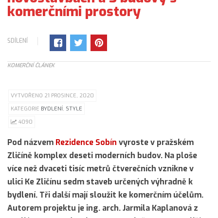
komerčními prostory
SDÍLENÍ
KOMERČNÍ ČLÁNEK
VYTVOŘENO 21 PROSINCE, 2020
KATEGORIE
BYDLENÍ
,
STYLE
4090
Pod názvem
Rezidence Sobín
vyroste v pražském
Zličíně komplex deseti moderních budov. Na ploše
více než dvaceti tisíc metrů čtverečních vznikne v
ulici Ke Zličínu sedm staveb určených výhradně k
bydlení. Tři další mají sloužit ke komerčním účelům.
Autorem projektu je ing. arch. Jarmila Kaplanová z