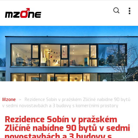
Mzone
Rezidence Sobín v pražském Zličíně nabídne 90 bytů
>
v sedmi novostavbách a 3 budovy s komerčními prostory
Rezidence Sobín v pražském
Zličíně nabídne 90 bytů v sedmi
novostavbách a 3 budovy s