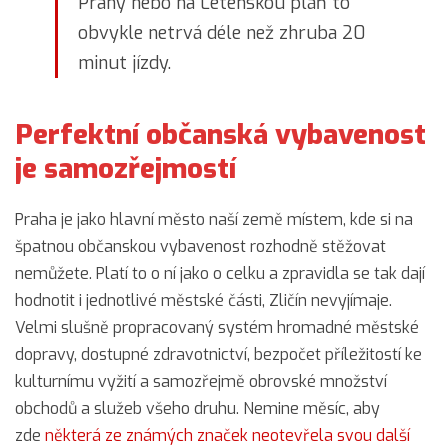
Prahy nebo na Letenskou pláň to
obvykle netrvá déle než zhruba 20
minut jízdy.
Perfektní občanská vybavenost
je samozřejmostí
Praha je jako hlavní město naší země místem, kde si na
špatnou občanskou vybavenost rozhodně stěžovat
nemůžete. Platí to o ní jako o celku a zpravidla se tak dají
hodnotit i jednotlivé městské části, Zličín nevyjímaje.
Velmi slušně propracovaný systém hromadné městské
dopravy, dostupné zdravotnictví, bezpočet příležitostí ke
kulturnímu vyžití a samozřejmě obrovské množství
obchodů a služeb všeho druhu. Nemine měsíc, aby
zde
některá ze známých značek neotevřela svou další