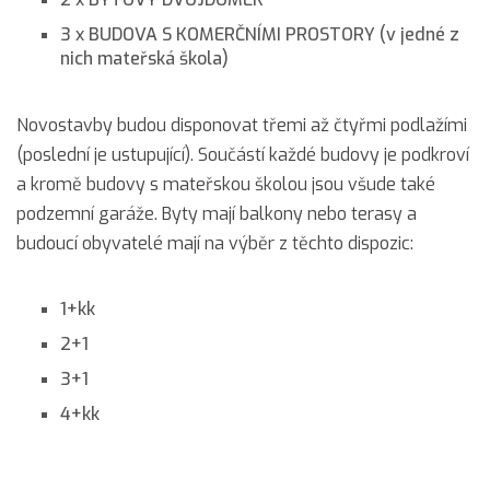
3 x BUDOVA S KOMERČNÍMI PROSTORY (v jedné z
nich mateřská škola)
Novostavby budou disponovat třemi až čtyřmi podlažími
(poslední je ustupující). Součástí každé budovy je podkroví
a kromě budovy s mateřskou školou jsou všude také
podzemní garáže. Byty mají balkony nebo terasy a
budoucí obyvatelé mají na výběr z těchto dispozic:
1+kk
2+1
3+1
4+kk