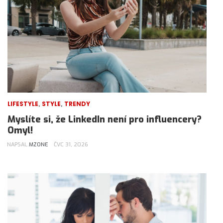
,
,
LIFESTYLE
STYLE
TRENDY
Myslíte si, že LinkedIn není pro influencery?
Omyl!
NAPSAL
MZONE
ČVC 31, 2026