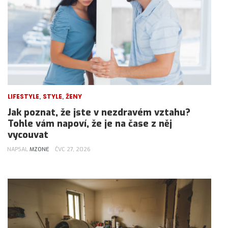
,
,
LIFESTYLE
STYLE
ŽENY
Jak poznat, že jste v nezdravém vztahu?
Tohle vám napoví, že je na čase z něj
vycouvat
NAPSAL
MZONE
ČVC 27, 2026