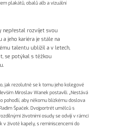
m plakátů, obalů alb a vizuální
 nepřestal rozvíjet svou
a jeho kariéra je stále na
ému talentu ublížil a v letech,
at, se potýkal s těžkou
u.
o, jak rezolutně se k tomu jeho kolegové
evším Miroslav Wanek postavili. „Nestává
ho pohodlí, aby někomu blízkému doslova
r Radim Špaček. Dvojportrét umělců s
zdílnými životními osudy se odvíjí v rámci
rok v životě kapely, s reminiscencemi do