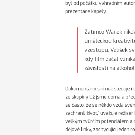
byl od počátku výhradním autore
prezentace kapely.
Zatímco Wanek nikdy
uměleckou kreativitu 
vzestupu, Velíšek sv
kdy film začal vznik
závislostí na alkohol
Dokumentární snímek sleduje i t
ze skupiny Už jsme doma a před
se často, že se někdo vzdá své
zachránil život,“ uvažuje režisé
velkým tvůrčím potenciálem a ro
dějové linky, zachycující jeden 