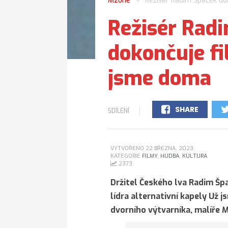
Mzone
Režisér Radim Špaček do
>
Režisér Rad
dokončuje fi
jsme doma
SHARE
SDÍLENÍ
0
VYTVOŘENO 22 BŘEZNA, 2023
KATEGORIE
FILMY
,
HUDBA
,
KULTURA
2373
Držitel Českého lva Radim Šp
lídra alternativní kapely Už 
dvorního výtvarníka, malíře M