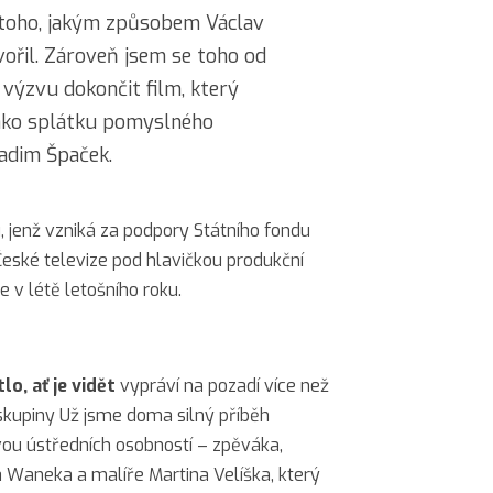
 toho, jakým způsobem Václav
ořil. Zároveň jsem se toho od
 výzvu dokončit film, který
 jako splátku pomyslného
Radim Špaček.
 jenž vzniká za podpory Státního fondu
České televize pod hlavičkou produkční
 v létě letošního roku.
lo, ať je vidět
vypráví na pozadí více než
 skupiny Už jsme doma silný příběh
dvou ústředních osobností – zpěváka,
a Waneka a malíře Martina Velíška, který