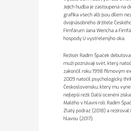
Jejich hudba je zastoupená na d
grafika všech alb jsou dílem ne
dvojnásobného držitele Českého
Fimfárum Jana Wericha a Fimfár
hospody U vystřelenýho oka.
Režisér Radim Špaček debutova
muži poznávají svět, který nato
zakončil roku 1998 filmovým e
2009 natočil psychologický thril
Československu, který mu vynesl
nejlepší režii. Další ocenění zí
Malého v hlavní roli. Radim Špač
Zlatý podraz (2018) a režíroval 
hlavou (2017).