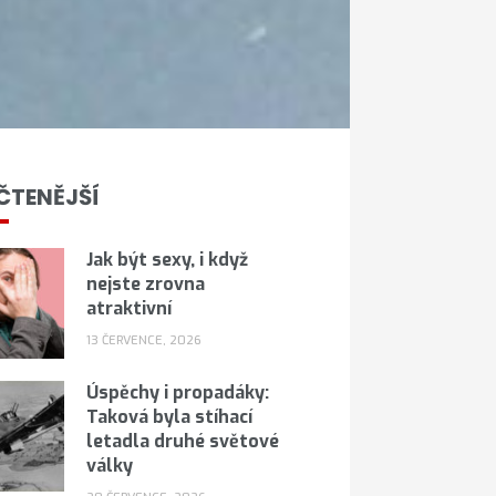
ČTENĚJŠÍ
Jak být sexy, i když
nejste zrovna
atraktivní
13 ČERVENCE, 2026
Úspěchy i propadáky:
Taková byla stíhací
letadla druhé světové
války