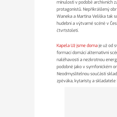
minulosti v podobě archivních zá
protagonistů. Nepřikrášlený obr
Waneka a Martina Velíška tak so
hudební a výtvarné scéně v Čes
čtvrtstoletí.
Kapela Už jsme doma
je už od s
formací domácí alternativní sc
naléhavostí a nezkrotnou energ
podobně jako v symfonickém orc
Neodmyslitelnou součástí sklade
zpěváka, kytaristy a skladatel