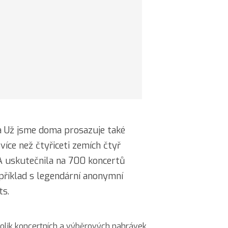
na Už jsme doma prosazuje také
 více než čtyřiceti zemích čtyř
SA uskutečnila na 700 koncertů
příklad s legendární anonymní
ts.
lik koncertních a výběrových nahrávek.