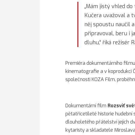
„Mám jistý vhled do
Kučera uvažoval a tv
něj spoustu naučil a
připravoval, beru i
dluhu,“ říká režisér 
Premiéra dokumentárního filmu,
kinematografie a v koprodukci 
společnosti KOZA Film, proběhne
Dokumentární film
Rozsviť svět
pětatřicetileté historie hudební
dlouholetého přátelství jejích 
kytaristy a skladatele Miroslav