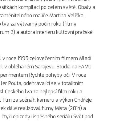
esítkách kompilací po celém světě. Obaly a
zaměnitelného malíře Martina Velíška,
 lva za výtvarný počin roku (filmy
um 2) a autora interiéru kultovní pražské
l v roce 1995 celovečerním filmem Mladí
čil v obléhaném Sarajevu. Studia na FAMU
xperimentem Rychlé pohyby očí. V roce
ler Pouta, odehrávající se v totalitním
 Českého lva za nejlepší film roku a
skal film za scénář, kameru a výkon Ondřeje
ek dále realizoval filmy Místa (2014) a
i čtyři epizody úspěšného seriálu Svět pod