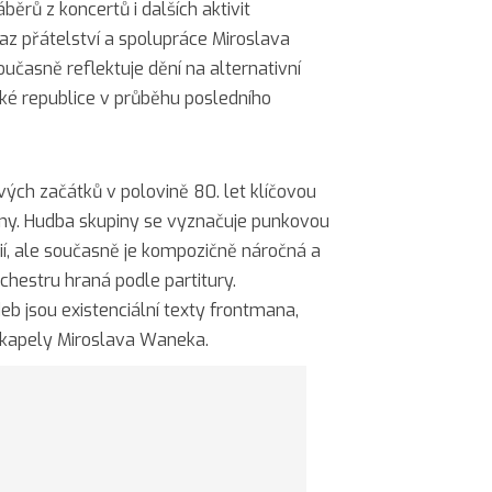
běrů z koncertů i dalších aktivit
az přátelství a spolupráce Miroslava
učasně reflektuje dění na alternativní
ké republice v průběhu posledního
vých začátků v polovině 80. let klíčovou
ény. Hudba skupiny se vyznačuje punkovou
ií, ale současně je kompozičně náročná a
hestru hraná podle partitury.
b jsou existenciální texty frontmana,
e kapely Miroslava Waneka.