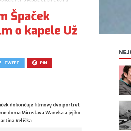
končuje film o kapele Už jsme doma
im Špaček
lm o kapele Už
NEJ
TWEET
PIN
0
0
aček dokončuje filmový dvojportrét
jsme doma Miroslava Waneka a jejího
artina Velíška.