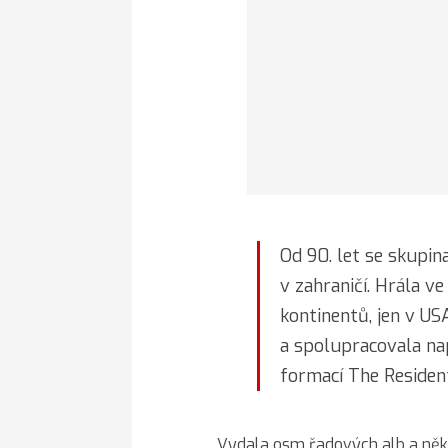
Od 90. let se skupi
v zahraničí. Hrála ve
kontinentů, jen v U
a spolupracovala na
formací The Residen
Vydala osm řadových alb a něko