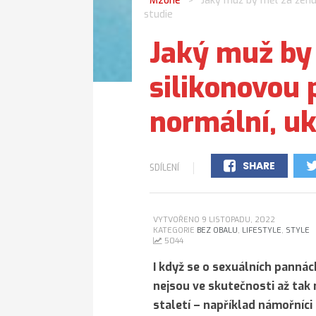
Mzone
Jaký muž by měl za ženu
>
studie
Jaký muž by
silikonovou
normální, uk
SHARE
SDÍLENÍ
0
VYTVOŘENO 9 LISTOPADU, 2022
KATEGORIE
BEZ OBALU
,
LIFESTYLE
,
STYLE
5044
I když se o sexuálních pannác
nejsou ve skutečnosti až tak
staletí – například námořníci 