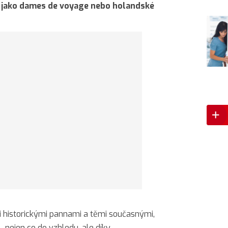
jako dames de voyage nebo holandské
i historickými pannami a těmi současnými,
 – nejen co do vzhledu, ale díky