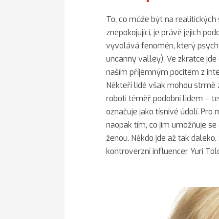
To, co může být na realitických
znepokojující, je právě jejich 
vyvolává fenomén, který psychol
uncanny valley). Ve zkratce jde 
naším příjemným pocitem z inter
Někteří lidé však mohou strmě 
roboti téměř podobní lidem – te
označuje jako tísnivé údolí. Pro 
naopak tím, co jim umožňuje se 
ženou. Někdo jde až tak daleko, 
kontroverzní influencer Yuri Tol