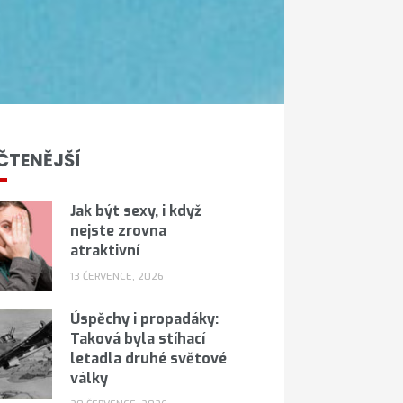
ČTENĚJŠÍ
Jak být sexy, i když
nejste zrovna
atraktivní
13 ČERVENCE, 2026
Úspěchy i propadáky:
Taková byla stíhací
letadla druhé světové
války