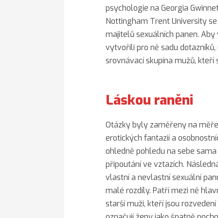
psychologie na Georgia Gwinnet
Nottingham Trent University se
majitelů sexuálních panen. Aby vě
vytvořili pro ně sadu dotazníků
srovnávací skupina mužů, kteří 
Láskou raněni
Otázky byly zaměřeny na měření
erotických fantazií a osobnostn
ohledně pohledu na sebe sama 
připoutání ve vztazích. Následn
vlastní a nevlastní sexuální pa
malé rozdíly. Patří mezi ně hlavn
starší muži, kteří jsou rozvedení
označují ženy jako špatně pocho