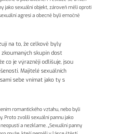
y jako sexuální objekt, zároveň měli oproti
 sexuální agresi a obecně byli emočně
ují na to, že celkově byly
e zkoumaných skupin dost
 že co je výrazněji odlišuje, jsou
šenosti. Majitelé sexuálních
sami sebe vnímat jako ty s
žením romantického vztahu, nebo byli
. Proto zvolili sexuální pannu jako
je neopustí a nezklame. „Sexuální panny
ro muže, kteří neměli v lásce štěstí.