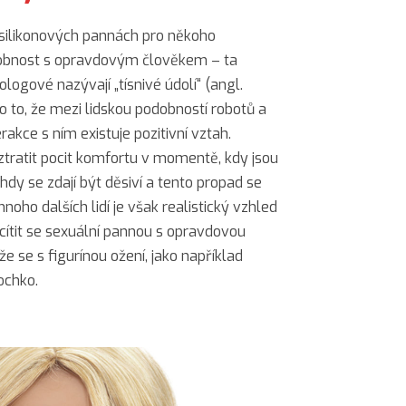
 silikonových pannách pro někoho
podobnost s opravdovým člověkem – ta
ogové nazývají „tísnivé údolí“ (angl.
o to, že mezi lidskou podobností robotů a
akce s ním existuje pozitivní vztah.
ztratit pocit komfortu v momentě, kdy jsou
hdy se zdají být děsiví a tento propad se
mnoho dalších lidí je však realistický vzhled
cítit se sexuální pannou s opravdovou
že se s figurínou ožení, jako například
ochko.