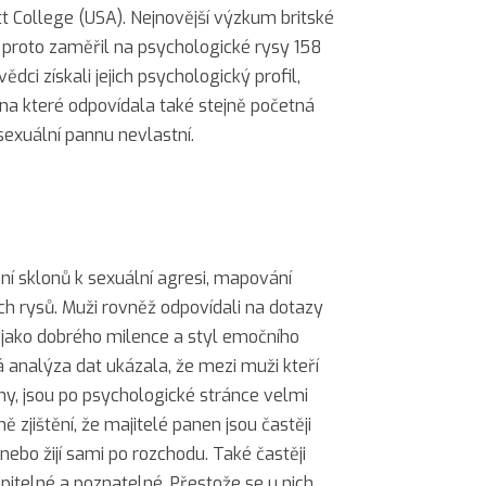
t College (USA). Nejnovější výzkum britské
 proto zaměřil na psychologické rysy 158
dci získali jejich psychologický profil,
, na které odpovídala také stejně početná
sexuální pannu nevlastní.
 sklonů k sexuální agresi, mapování
ích rysů. Muži rovněž odpovídali na dotazy
jako dobrého milence a styl emočního
á analýza dat ukázala, že mezi muži kteří
nny, jsou po psychologické stránce velmi
ě zjištění, že majitelé panen jsou častěji
 nebo žijí sami po rozchodu. Také častěji
pitelné a poznatelné. Přestože se u nich