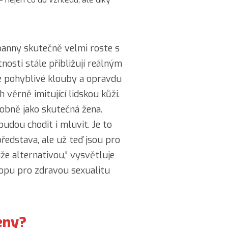
panny skutečně velmi roste s
stnosti stále přibližují reálným
e pohyblivé klouby a opravdu
 věrně imitující lidskou kůži.
dobně jako skutečná žena.
budou chodit i mluvit. Je to
ředstava, ale už teď jsou pro
e alternativou,“ vysvětluje
hopu pro zdravou sexualitu
eny?