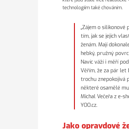
technologiím také chováním.
„Zájem o silikonové 
tím, jak se jejich vla
ženám. Mají dokonal
hebký, pružný povrch
Navíc váží i měří po
Věřím, že za pár let 
trochu znepokojivá p
některé osamělé muž
Michal Večeřa z e-s
YOO.cz.
Jako opravdové ž