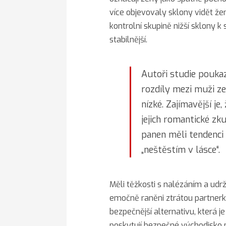
více objevovaly sklony vidět žen
kontrolní skupině nižší sklony k
stabilnější.
Autoři studie poukaz
rozdíly mezi muži z
nízké. Zajímavější je,
jejich romantické zku
panen měli tendenci 
„neštěstím v lásce“.
Měli těžkosti s nalézáním a udr
emočně raněni ztrátou partnerky
bezpečnější alternativu, která 
poskytují bezpečné východisko p