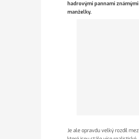
hadrovými pannami známými 
manželky.
Je ale opravdu velký rozdíl mez
které jsou stále více realistické