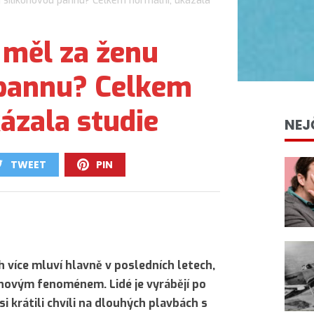
 silikonovou pannu? Celkem normální, ukázala
 měl za ženu
 pannu? Celkem
ázala studie
NEJ
TWEET
PIN
0
0
h více mluví hlavně v posledních letech,
 novým fenoménem. Lidé je vyrábějí po
si krátili chvíli na dlouhých plavbách s