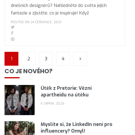
dnešních designérů? Nahlédněte do světa jejich
fantazie a zjistěte, co je inspiruje! Když
POSTED ON 24 ČERVENCE, 2021
1
2
3
4
CO JE NOVÉHO?
Útěk z Pretorie: Vězni
apartheidu na útěku
6 SRPNA, 2026
Myslíte si, že LinkedIn není pro
influencery? Omyl!