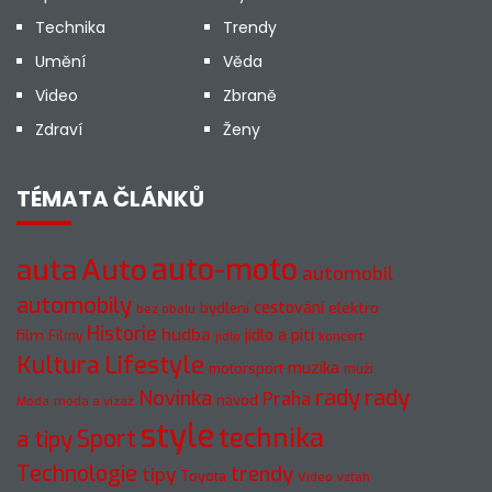
Technika
Trendy
Umění
Věda
Video
Zbraně
Zdraví
Ženy
TÉMATA ČLÁNKŮ
auto-moto
auta
Auto
automobil
automobily
cestování
elektro
bydlení
bez obalu
Historie
hudba
jídlo a pití
film
Filmy
jídlo
koncert
Kultura
Lifestyle
muzika
motorsport
muži
rady
rady
Novinka
Praha
návod
móda a vizáž
Móda
style
technika
a tipy
Sport
Technologie
trendy
tipy
Toyota
Video
vztah