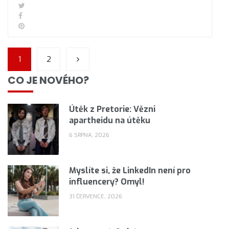
1
2
CO JE NOVÉHO?
Útěk z Pretorie: Vězni
apartheidu na útěku
6 SRPNA, 2026
Myslíte si, že LinkedIn není pro
influencery? Omyl!
31 ČERVENCE, 2026