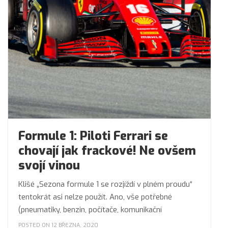
Formule 1: Piloti Ferrari se
chovají jak frackové! Ne ovšem
svojí vinou
Klišé „Sezona formule 1 se rozjíždí v plném proudu“
tentokrát asi nelze použít. Ano, vše potřebné
(pneumatiky, benzin, počítače, komunikační
POSTED ON 12 BŘEZNA, 2020