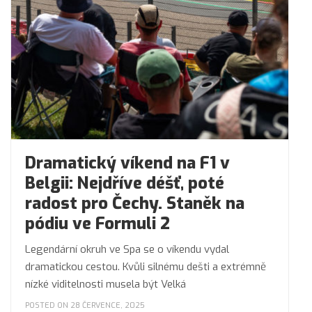
Dramatický víkend na F1 v
Belgii: Nejdříve déšť, poté
radost pro Čechy. Staněk na
pódiu ve Formuli 2
Legendární okruh ve Spa se o víkendu vydal
dramatickou cestou. Kvůli silnému dešti a extrémně
nízké viditelnosti musela být Velká
POSTED ON 28 ČERVENCE, 2025