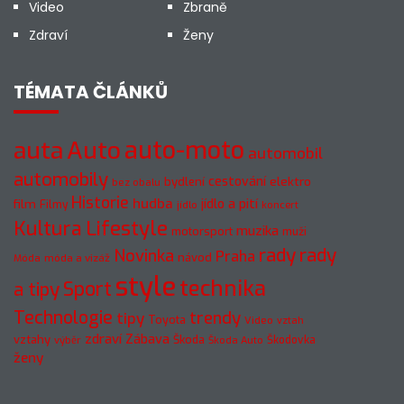
Video
Zbraně
Zdraví
Ženy
TÉMATA ČLÁNKŮ
auto-moto
auta
Auto
automobil
automobily
cestování
elektro
bydlení
bez obalu
Historie
hudba
jídlo a pití
film
Filmy
jídlo
koncert
Kultura
Lifestyle
muzika
motorsport
muži
rady
rady
Novinka
Praha
návod
móda a vizáž
Móda
style
technika
a tipy
Sport
Technologie
trendy
tipy
Toyota
Video
vztah
zdraví
Zábava
vztahy
Škoda
Škodovka
výběr
Škoda Auto
ženy