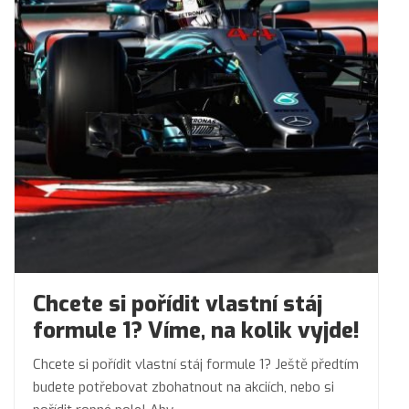
Chcete si pořídit vlastní stáj
formule 1? Víme, na kolik vyjde!
Chcete si pořídit vlastní stáj formule 1? Ještě předtím
budete potřebovat zbohatnout na akciích, nebo si