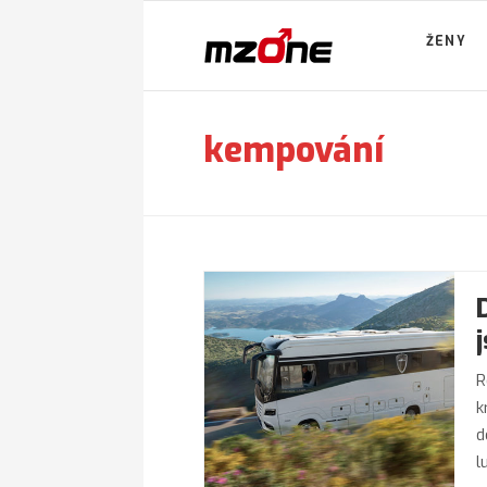
ŽENY
kempování
R
k
d
l