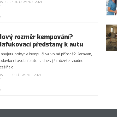
OSTED ON 30 ČERVENCE, 2021
Nový rozměr kempování?
Nafukovací předstany k autu
lánujete pobyt v kempu či ve volné přírodě? Karavan,
odávku či osobní auto si dnes již můžete snadno
ozšířit o
OSTED ON 13 ČERVENCE, 2021