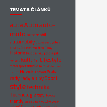
TÉMATA ČLÁNKŮ
auto-
auta
Auto
moto
automobil
automobily
bydlení
bez obalu
cestování
elektro
film
Filmy
Historie
hudba
jídlo a pití
jídlo
Kultura
Lifestyle
koncert
muzika
motorsport
muži
móda
Móda
Novinka
Praha
návod
a vizáž
rady
rady a tipy
Sport
style
technika
Technologie
tipy
Toyota
trendy
vztahy
Video
vztah
výběr
zdraví
Zábava
Škoda