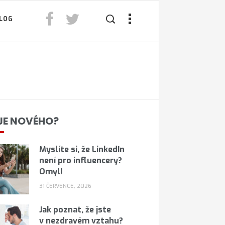
LOG
JE NOVÉHO?
Myslíte si, že LinkedIn
není pro influencery?
Omyl!
31 ČERVENCE, 2026
Jak poznat, že jste
v nezdravém vztahu?