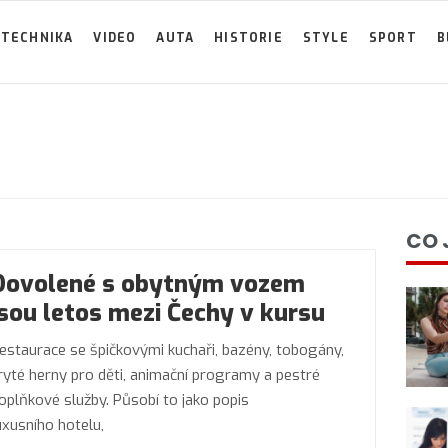
TECHNIKA
VIDEO
AUTA
HISTORIE
STYLE
SPORT
B
CO 
Dovolené s obytným vozem
jsou letos mezi Čechy v kursu
estaurace se špičkovými kuchaři, bazény, tobogány,
ryté herny pro děti, animační programy a pestré
oplňkové služby. Působí to jako popis
uxusního hotelu,