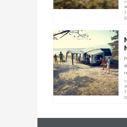
P
P
d
r
P