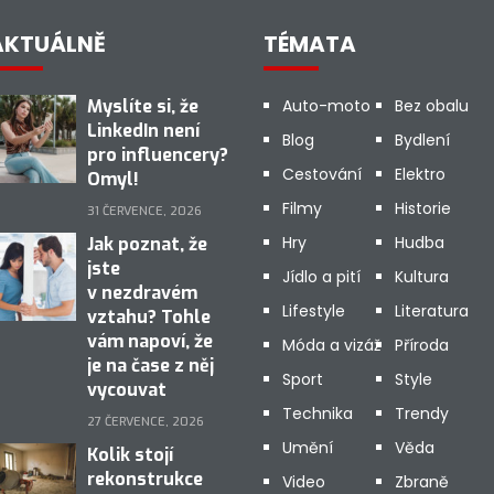
AKTUÁLNĚ
TÉMATA
Myslíte si, že
Auto-moto
Bez obalu
LinkedIn není
Blog
Bydlení
pro influencery?
Cestování
Elektro
Omyl!
Filmy
Historie
31 ČERVENCE, 2026
Hry
Hudba
Jak poznat, že
jste
Jídlo a pití
Kultura
v nezdravém
Lifestyle
Literatura
vztahu? Tohle
vám napoví, že
Móda a vizáž
Příroda
je na čase z něj
Sport
Style
vycouvat
Technika
Trendy
27 ČERVENCE, 2026
Umění
Věda
Kolik stojí
rekonstrukce
Video
Zbraně