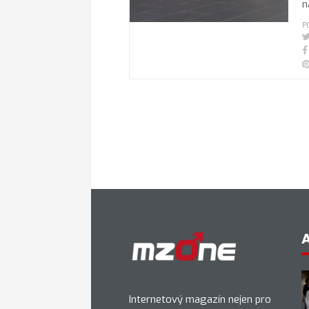
n
P
Internetový magazín nejen pro