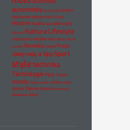
moto
automobil
automobily
bydlení
bez obalu
cestování
elektro
film
Filmy
Historie
hudba
jídlo a pití
jídlo
Kultura
Lifestyle
koncert
muzika
motorsport
muži
móda
Móda
Novinka
Praha
návod
a vizáž
rady
rady a tipy
Sport
style
technika
Technologie
tipy
Toyota
trendy
vztahy
Video
vztah
výběr
zdraví
Zábava
Škoda
Škoda Auto
ženy
Škodovka