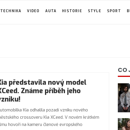
TECHNIKA
VIDEO
AUTA
HISTORIE
STYLE
SPORT
B
CO 
Kia představila nový model
XCeed. Známe příběh jeho
vzniku!
utomobilka Kia odhalila pozadí vzniku nového
ěstského crossoveru Kia XCeed. V novém krátkém
ilmu hovoří na kameru členové evropského