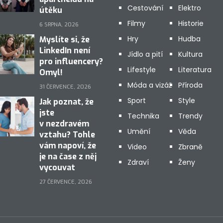
Cestování
Elektro
útěku
Filmy
Historie
6 SRPNA, 2026
Hry
Hudba
Myslíte si, že
LinkedIn není
Jídlo a pití
Kultura
pro influencery?
Lifestyle
Literatura
Omyl!
Móda a vizáž
Příroda
31 ČERVENCE, 2026
Sport
Style
Jak poznat, že
jste
Technika
Trendy
v nezdravém
Umění
Věda
vztahu? Tohle
vám napoví, že
Video
Zbraně
je na čase z něj
Zdraví
Ženy
vycouvat
27 ČERVENCE, 2026