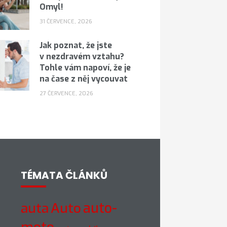
Omyl!
31 ČERVENCE, 2026
Jak poznat, že jste
v nezdravém vztahu?
Tohle vám napoví, že je
na čase z něj vycouvat
27 ČERVENCE, 2026
TÉMATA ČLÁNKŮ
auto-
auta
Auto