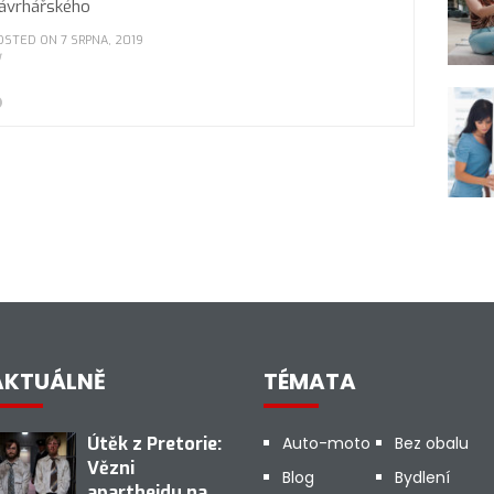
ávrhářského
OSTED ON 7 SRPNA, 2019
AKTUÁLNĚ
TÉMATA
Útěk z Pretorie:
Auto-moto
Bez obalu
Vězni
Blog
Bydlení
apartheidu na