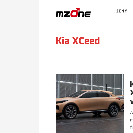
ŽENY
Kia XCeed
A
m
f