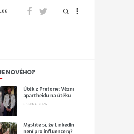
LOG
JE NOVÉHO?
Útěk z Pretorie: Vězni
apartheidu na útěku
6 SRPNA, 2026
Myslíte si, že LinkedIn
není pro influencery?