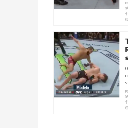
P
O
o
v
P