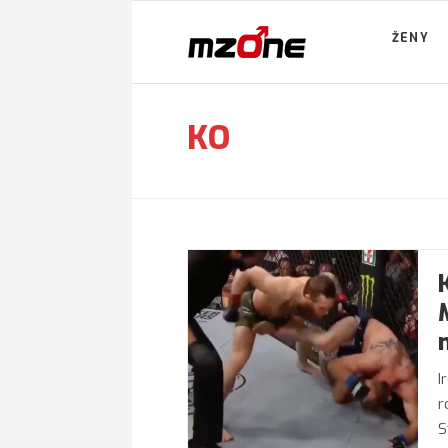
ŽENY
KO
I
r
S