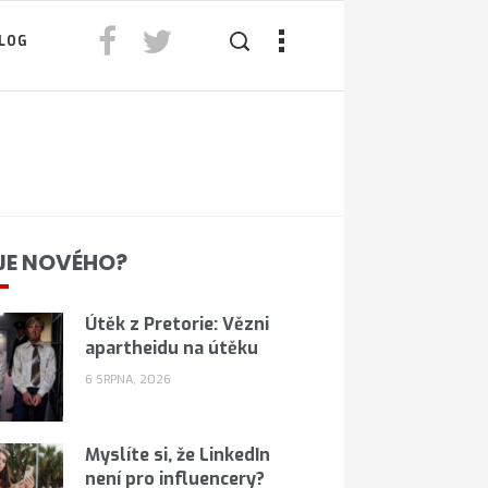
LOG
JE NOVÉHO?
Útěk z Pretorie: Vězni
apartheidu na útěku
6 SRPNA, 2026
Myslíte si, že LinkedIn
není pro influencery?