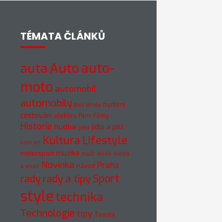
TÉMATA ČLÁNKŮ
auto-
auta
Auto
moto
automobil
automobily
bydlení
bez obalu
cestování
elektro
film
Filmy
Historie
hudba
jídlo a pití
jídlo
Kultura
Lifestyle
koncert
muzika
motorsport
muži
móda
Móda
Novinka
Praha
návod
a vizáž
rady
rady a tipy
Sport
style
technika
Technologie
tipy
Toyota