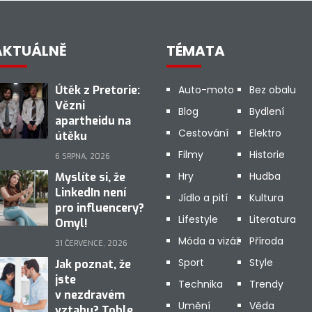
AKTUÁLNĚ
TÉMATA
Útěk z Pretorie:
Auto-moto
Bez obalu
Vězni
Blog
Bydlení
apartheidu na
Cestování
Elektro
útěku
Filmy
Historie
6 SRPNA, 2026
Hry
Hudba
Myslíte si, že
LinkedIn není
Jídlo a pití
Kultura
pro influencery?
Lifestyle
Literatura
Omyl!
Móda a vizáž
Příroda
31 ČERVENCE, 2026
Sport
Style
Jak poznat, že
jste
Technika
Trendy
v nezdravém
Umění
Věda
vztahu? Tohle