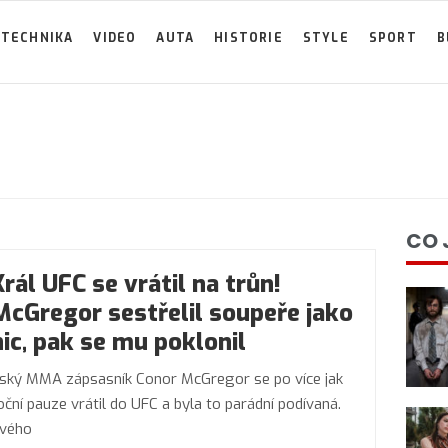
TECHNIKA
VIDEO
AUTA
HISTORIE
STYLE
SPORT
B
CO 
Král UFC se vrátil na trůn!
McGregor sestřelil soupeře jako
nic, pak se mu poklonil
rský MMA zápsasník Conor McGregor se po více jak
oční pauze vrátil do UFC a byla to parádní podívaná.
vého