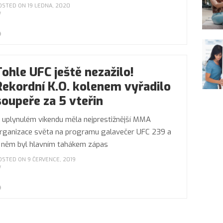
OSTED ON 19 LEDNA, 2020
Tohle UFC ještě nezažilo!
Rekordní K.O. kolenem vyřadilo
soupeře za 5 vteřin
 uplynulém víkendu měla nejprestižnější MMA
rganizace světa na programu galavečer UFC 239 a
 něm byl hlavním tahákem zápas
OSTED ON 9 ČERVENCE, 2019