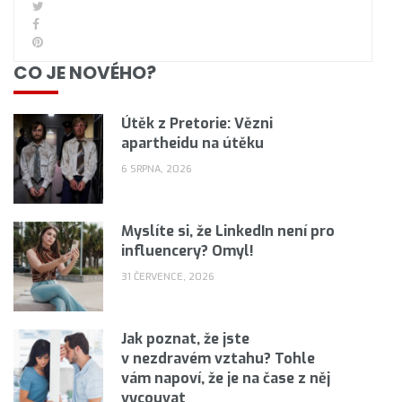
CO JE NOVÉHO?
Útěk z Pretorie: Vězni
apartheidu na útěku
6 SRPNA, 2026
Myslíte si, že LinkedIn není pro
influencery? Omyl!
31 ČERVENCE, 2026
Jak poznat, že jste
v nezdravém vztahu? Tohle
vám napoví, že je na čase z něj
vycouvat