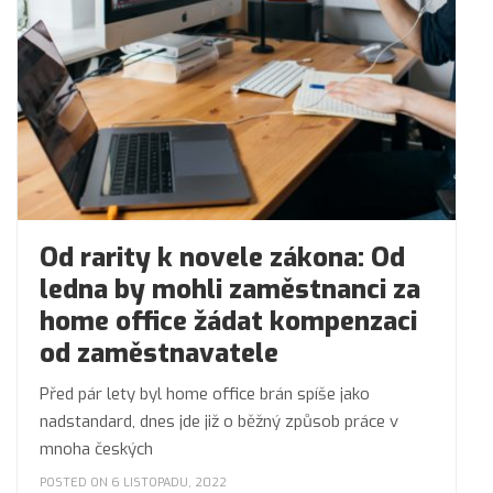
Od rarity k novele zákona: Od
ledna by mohli zaměstnanci za
home office žádat kompenzaci
od zaměstnavatele
Před pár lety byl home office brán spíše jako
nadstandard, dnes jde již o běžný způsob práce v
mnoha českých
POSTED ON 6 LISTOPADU, 2022