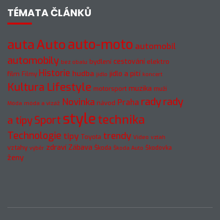
TÉMATA ČLÁNKŮ
auto-moto
auta
Auto
automobil
automobily
cestování
elektro
bydlení
bez obalu
Historie
hudba
jídlo a pití
film
Filmy
jídlo
koncert
Kultura
Lifestyle
muzika
motorsport
muži
rady
rady
Novinka
Praha
návod
móda a vizáž
Móda
style
technika
a tipy
Sport
Technologie
trendy
tipy
Toyota
Video
vztah
zdraví
Zábava
vztahy
Škoda
Škodovka
výběr
Škoda Auto
ženy