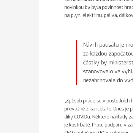
novinkou by byla povinnost hra
na plyn, elektřinu, paliva, dálk
Návrh paušálu je mo
za každou započatou
částky by ministerst
stanovovalo ve vyhlá
nezahrnovala do vý
„Způsob práce se v posledních 
převážně z kanceláře. Dnes je
díky COVIDu. Některé náklady z
je kostrbaté. Proto podporu v zá
CEO společnosti BCV solutions.