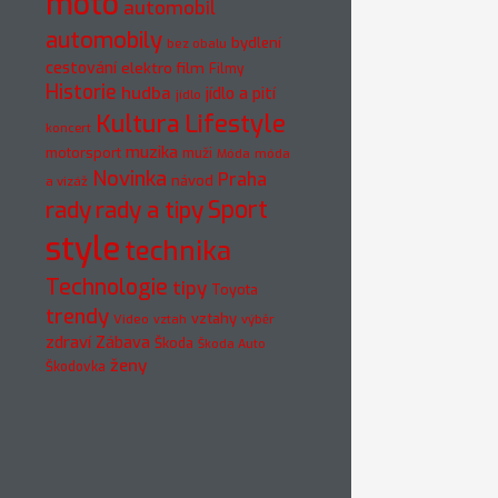
moto
automobil
automobily
bydlení
bez obalu
cestování
elektro
film
Filmy
Historie
hudba
jídlo a pití
jídlo
Kultura
Lifestyle
koncert
muzika
motorsport
muži
móda
Móda
Novinka
Praha
návod
a vizáž
rady
rady a tipy
Sport
style
technika
Technologie
tipy
Toyota
trendy
vztahy
Video
vztah
výběr
zdraví
Zábava
Škoda
Škoda Auto
ženy
Škodovka