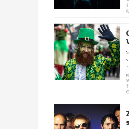
S
v
z
P