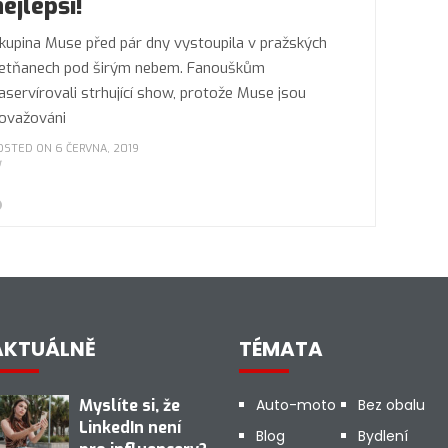
nejlepší!
kupina Muse před pár dny vystoupila v pražských
etňanech pod širým nebem. Fanouškům
aservírovali strhující show, protože Muse jsou
ovažováni
OSTED ON 6 ČERVNA, 2019
AKTUÁLNĚ
TÉMATA
Myslíte si, že
Auto-moto
Bez obalu
LinkedIn není
Blog
Bydlení