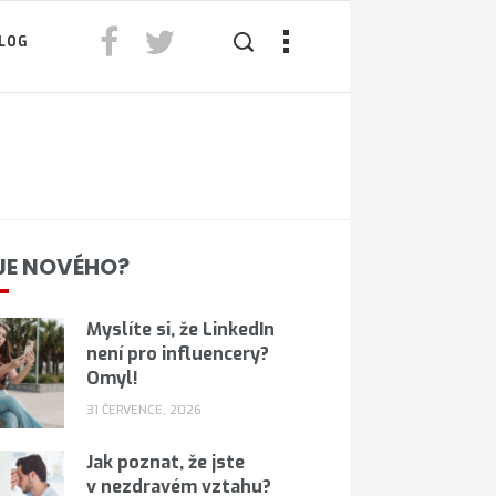
LOG
JE NOVÉHO?
Myslíte si, že LinkedIn
není pro influencery?
Omyl!
31 ČERVENCE, 2026
Jak poznat, že jste
v nezdravém vztahu?