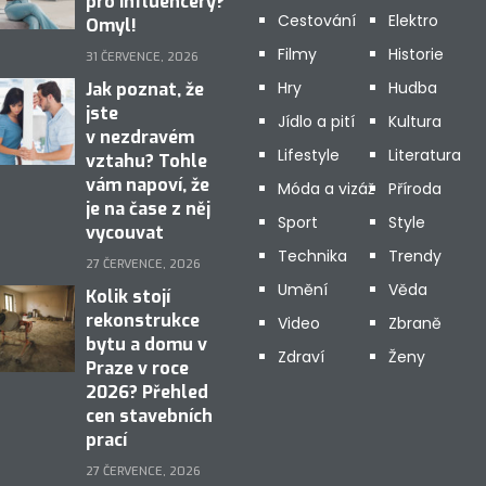
pro influencery?
Cestování
Elektro
Omyl!
Filmy
Historie
31 ČERVENCE, 2026
Hry
Hudba
Jak poznat, že
jste
Jídlo a pití
Kultura
v nezdravém
Lifestyle
Literatura
vztahu? Tohle
vám napoví, že
Móda a vizáž
Příroda
je na čase z něj
Sport
Style
vycouvat
Technika
Trendy
27 ČERVENCE, 2026
Umění
Věda
Kolik stojí
rekonstrukce
Video
Zbraně
bytu a domu v
Zdraví
Ženy
Praze v roce
2026? Přehled
cen stavebních
prací
27 ČERVENCE, 2026