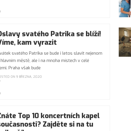
Oslavy svatého Patrika se blíží!
Víme, kam vyrazit
vátek svatého Patrika se bude i letos slavit nejenom
 hlavním městě, ale i na mnoha místech v celé
emi. Praha však bude
OSTED ON 9 BŘEZNA, 2020
Znáte Top 10 koncertních kapel
současnosti? Zajděte si na tu