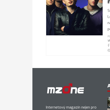
S
L
n
p
P
Internetový magazín nejen pro