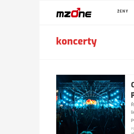
ŽENY
koncerty
Ř
l
p
P