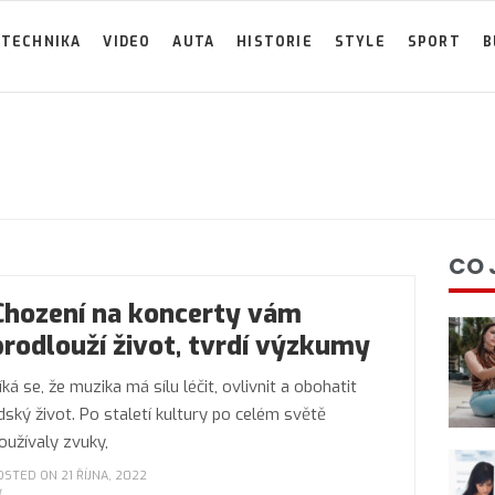
TECHNIKA
VIDEO
AUTA
HISTORIE
STYLE
SPORT
B
CO 
Chození na koncerty vám
prodlouží život, tvrdí výzkumy
íká se, že muzika má sílu léčit, ovlivnit a obohatit
idský život. Po staletí kultury po celém světě
oužívaly zvuky,
OSTED ON 21 ŘÍJNA, 2022