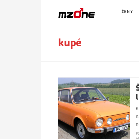
ŽENY
kupé
K
n
n
P