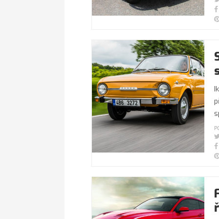
I
p
s
P