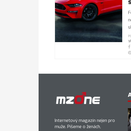
F
n
s
P
Internetový magazín nejen pro
muže. Píšeme o ženách,