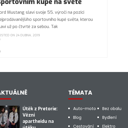
sportovním kupé na světě
ord Mustang slaví svoje 55. výročí na pozici
ejprodávanějšího sportovního kupé světa, kterou
laví už po čtvrté za sebou. Tak
OSTED ON 24 DUBNA, 2019
AKTUÁLNĚ
TÉMATA
Útěk z Pretorie:
Auto-moto
Bez obalu
Vězni
Blog
Bydlení
apartheidu na
Cestování
Elektro
útěku