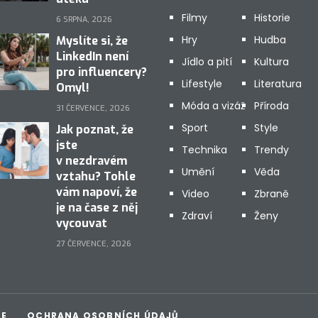
Filmy
Historie
6 SRPNA, 2026
Hry
Hudba
Myslíte si, že
LinkedIn není
Jídlo a pití
Kultura
pro influencery?
Lifestyle
Literatura
Omyl!
Móda a vizáž
Příroda
31 ČERVENCE, 2026
Sport
Style
Jak poznat, že
jste
Technika
Trendy
v nezdravém
Umění
Věda
vztahu? Tohle
vám napoví, že
Video
Zbraně
je na čase z něj
Zdraví
Ženy
vycouvat
27 ČERVENCE, 2026
CE
OCHRANA OSOBNÍCH ÚDAJŮ