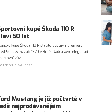
Sportovní kupé Škoda 110 R
slaví 50 let
konické kupé Škoda 110 R slavilo výstavní premiéru
řed 50 lety, 5. září 1970 v Brně. Nadčasově elegantní
portovní vůz
OSTED ON 10 ZÁŘÍ, 2020
Ford Mustang je již počtvrté v
řadě nejprodávanějším