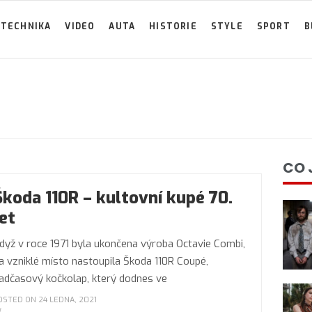
TECHNIKA
VIDEO
AUTA
HISTORIE
STYLE
SPORT
B
CO 
Škoda 110R – kultovní kupé 70.
let
dyž v roce 1971 byla ukončena výroba Octavie Combi,
a vzniklé místo nastoupila Škoda 110R Coupé,
adčasový kočkolap, který dodnes ve
OSTED ON 24 LEDNA, 2021