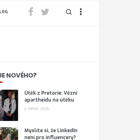
LOG
JE NOVÉHO?
Útěk z Pretorie: Vězni
apartheidu na útěku
6 SRPNA, 2026
Myslíte si, že LinkedIn
není pro influencery?