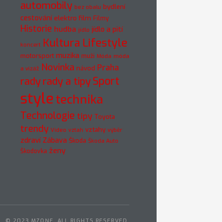
automobily
bydlení
bez obalu
cestování
elektro
film
Filmy
Historie
hudba
jídlo a pití
jídlo
Kultura
Lifestyle
koncert
muzika
motorsport
muži
móda
Móda
Novinka
Praha
návod
a vizáž
rady
rady a tipy
Sport
style
technika
Technologie
tipy
Toyota
trendy
vztahy
Video
vztah
výběr
zdraví
Zábava
Škoda
Škoda Auto
ženy
Škodovka
© 2023 MZONE. ALL RIGHTS RESERVED.