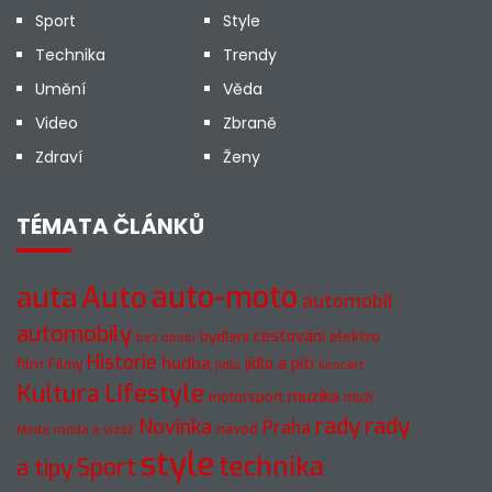
Sport
Style
Technika
Trendy
Umění
Věda
Video
Zbraně
Zdraví
Ženy
TÉMATA ČLÁNKŮ
Auto
auto-moto
auta
automobil
automobily
cestování
elektro
bydlení
bez obalu
Historie
hudba
jídlo a pití
film
Filmy
jídlo
koncert
Kultura
Lifestyle
muzika
motorsport
muži
rady
rady
Novinka
Praha
návod
móda a vizáž
Móda
style
technika
a tipy
Sport