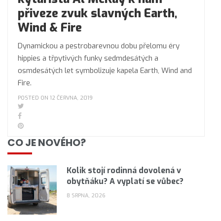
přiveze zvuk slavných Earth,
Wind & Fire
Dynamickou a pestrobarevnou dobu přelomu éry
hippies a třpytivých funky sedmdesátých a
osmdesátých let symbolizuje kapela Earth, Wind and
Fire.
POSTED ON 12 ČERVNA, 2019
CO JE NOVÉHO?
Kolik stojí rodinná dovolená v
obytňáku? A vyplatí se vůbec?
8 SRPNA, 2026