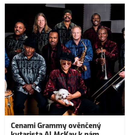
Cenami Grammy ověnčený
kytarista Al McKay k nám