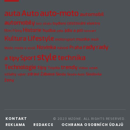
auto-moto
auta
Auto
automobil
automobily
cestování
elektro
bydlení
bez obalu
Historie
hudba
jídlo a pití
film
Filmy
jídlo
koncert
Kultura
Lifestyle
muzika
motorsport
muži
rady
rady
Novinka
Praha
návod
móda a vizáž
Móda
style
technika
a tipy
Sport
Technologie
trendy
tipy
Toyota
Video
vztah
zdraví
Zábava
vztahy
Škoda
Škodovka
výběr
Škoda Auto
ženy
KONTAKT
© 2023 MZONE. ALL RIGHTS RESERVED.
REKLAMA
REDAKCE
OCHRANA OSOBNÍCH ÚDAJŮ