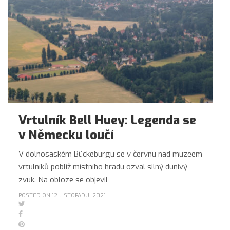
Vrtulník Bell Huey: Legenda se
v Německu loučí
V dolnosaském Bückeburgu se v červnu nad muzeem
vrtulníků poblíž místního hradu ozval silný dunivý
zvuk. Na obloze se objevil
POSTED ON 12 LISTOPADU, 2021