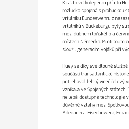
K takto velkolepému příletu Huey
rozlučka spojená s prohlídkou st
vrtulníku Bundeswehru z nasaz
vrtulníků v Bückeburgu byly st
mezi dubnem loňského a červnem
místech Německa. Piloti touto ce
sloužil generacím vojáků při výc
Huey se díky své dlouhé službě
součástí transatlantické histori
potřeboval lehký víceúčelový vr
vznikala ve Spojených státech. 
nejlepší dostupné technologie vy
důvěrné vztahy mezi Spolkovou 
Adenauera, Eisenhowera, Erhar