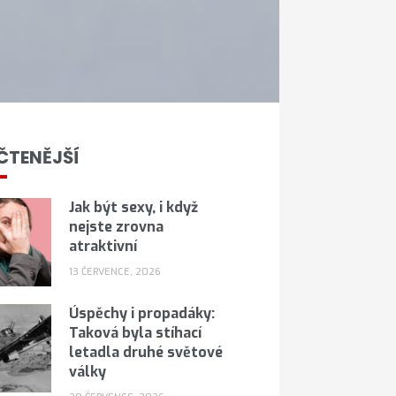
ČTENĚJŠÍ
Jak být sexy, i když
nejste zrovna
atraktivní
13 ČERVENCE, 2026
Úspěchy i propadáky:
Taková byla stíhací
letadla druhé světové
války