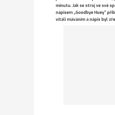
minutu. Jak se stroj ve své s
nápisem „Goodbye Huey“ přibliž
vítali máváním a nápis byl zře