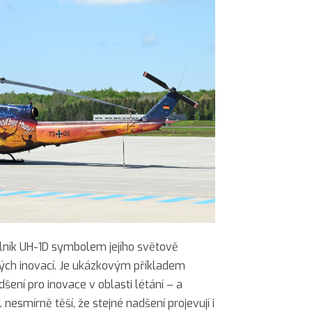
tulník UH-1D symbolem jejího světově
ých inovací. Je ukázkovým příkladem
šení pro inovace v oblasti létání – a
nesmírně těší, že stejné nadšení projevují i