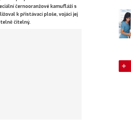
peciální černooranžové kamufláži s
oval k přistávací ploše, vojáci jej
telně čitelný.