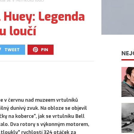
nda se v Německu loučí
l Huey: Legenda
u loučí
TWEET
PIN
NEJ
0
0
e v červnu nad muzeem vrtulníků
ilný dunivý zvuk. Na obloze se objevil
ky na koberce“, jak se vrtulníku Bell
alo. Dva rotory s výkonným motorem,
„tloukly” rychlostí 324 otáček za