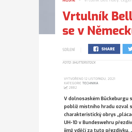
Mzone
Vrtulník Bell Huey: Lege
>
Vrtulník Bel
se v Německ
SHARE
SDÍLENÍ
0
FOTO: SHUTTERSTOCK
VYTVOŘENO 12 LISTOPADU, 2021
KATEGORIE
TECHNIKA
2882
V dolnosaském Bückeburgu s
poblíž místního hradu ozval s
charakteristický obrys „plácač
UH-1D v Bundeswehru přezdív
jimž vděčí za tuto přezdívku, 