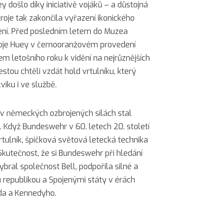
 došlo díky iniciativě vojáků – a důstojná
roje tak zakončila vyřazení ikonického
ení. Před posledním letem do Muzea
roje Huey v černooranžovém provedení
 letošního roku k vidění na nejrůznějších
stou chtěli vzdát hold vrtulníku, který
viku i ve službě.
 v německých ozbrojených silách stal
e. Když Bundeswehr v 60. letech 20. století
tulník, špičková světová letecká technika
Skutečnost, že si Bundeswehr při hledání
bral společnost Bell, podpořila silné a
republikou a Spojenými státy v érách
da a Kennedyho.