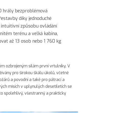
1D hrály bezproblémová
řestavby díky jednoduché
 intuitivní způsobu ovládání
nitém terénu a velká kabina,
vat až 13 osob nebo 1 760 kg
m ozbrojeným silám první vrtulníky. V
žívány pro širokou škálu úkolů, včetně
ožárů a povodní a také pro pátrací a
ých misích v uplynulých desetiletích se
ko spolehlivý, všestranný a prakticky