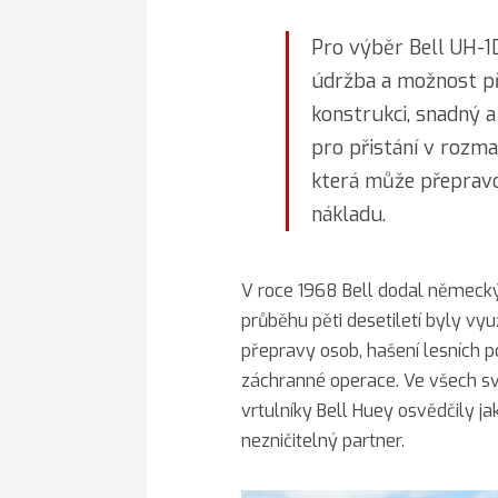
Pro výběr Bell UH-
údržba a možnost p
konstrukci, snadný a
pro přistání v rozma
která může přepravo
nákladu.
V roce 1968 Bell dodal německý
průběhu pěti desetiletí byly vyu
přepravy osob, hašení lesních p
záchranné operace. Ve všech sv
vrtulníky Bell Huey osvědčily ja
nezničitelný partner.