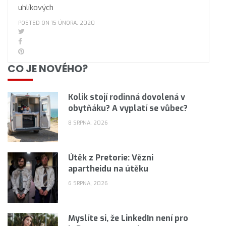
uhlíkových
POSTED ON 15 ÚNORA, 2020
CO JE NOVÉHO?
Kolik stojí rodinná dovolená v
obytňáku? A vyplatí se vůbec?
8 SRPNA, 2026
Útěk z Pretorie: Vězni
apartheidu na útěku
6 SRPNA, 2026
Myslíte si, že LinkedIn není pro