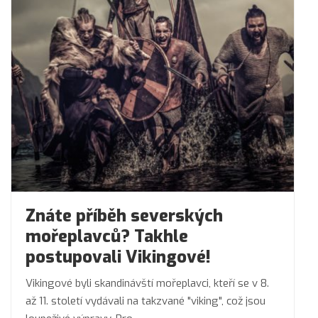
Znáte příběh severských
mořeplavců? Takhle
postupovali Vikingové!
Vikingové byli skandinávští mořeplavci, kteří se v 8.
až 11. století vydávali na takzvané "viking", což jsou