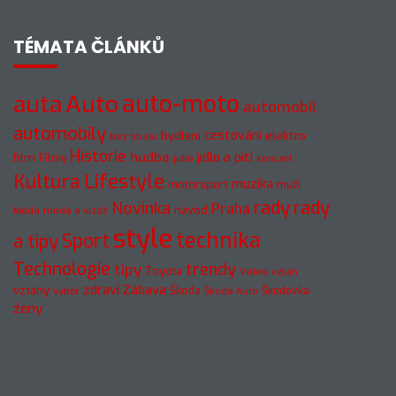
TÉMATA ČLÁNKŮ
Auto
auto-moto
auta
automobil
automobily
cestování
elektro
bydlení
bez obalu
Historie
hudba
jídlo a pití
film
Filmy
jídlo
koncert
Kultura
Lifestyle
muzika
motorsport
muži
rady
rady
Novinka
Praha
návod
móda a vizáž
Móda
style
technika
a tipy
Sport
Technologie
trendy
tipy
Toyota
Video
vztah
zdraví
Zábava
vztahy
Škoda
Škodovka
výběr
Škoda Auto
ženy