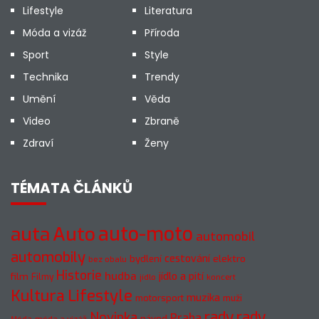
Lifestyle
Literatura
Móda a vizáž
Příroda
Sport
Style
Technika
Trendy
Umění
Věda
Video
Zbraně
Zdraví
Ženy
TÉMATA ČLÁNKŮ
auto-moto
auta
Auto
automobil
automobily
cestování
elektro
bydlení
bez obalu
Historie
hudba
jídlo a pití
film
Filmy
jídlo
koncert
Kultura
Lifestyle
muzika
motorsport
muži
rady
rady
Novinka
Praha
návod