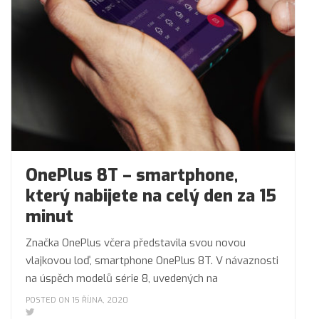
OnePlus 8T – smartphone,
který nabijete na celý den za 15
minut
Značka OnePlus včera představila svou novou
vlajkovou loď, smartphone OnePlus 8T. V návaznosti
na úspěch modelů série 8, uvedených na
POSTED ON 15 ŘÍJNA, 2020