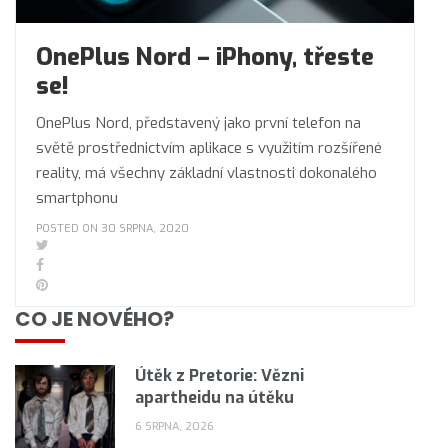
OnePlus Nord – iPhony, třeste
se!
OnePlus Nord, představený jako první telefon na
světě prostřednictvím aplikace s využitím rozšířené
reality, má všechny základní vlastnosti dokonalého
smartphonu
POSTED ON 30 SRPNA, 2020
CO JE NOVÉHO?
Útěk z Pretorie: Vězni
apartheidu na útěku
6 SRPNA, 2026