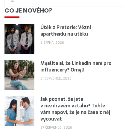
CO JE NOVÉHO?
Útěk z Pretorie: Vězni
apartheidu na útěku
6 SRPNA, 2026
Myslíte si, že LinkedIn není pro
influencery? Omyl!
31 ČERVENCE, 2026
Jak poznat, že jste
v nezdravém vztahu? Tohle
vám napoví, že je na čase z něj
vycouvat
27 ČERVENCE, 2026