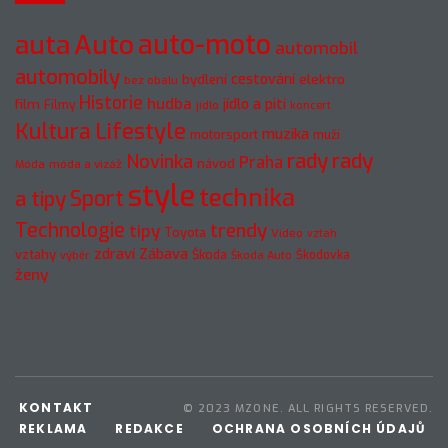
auto-moto
auta
Auto
automobil
automobily
cestování
elektro
bydlení
bez obalu
Historie
hudba
jídlo a pití
film
Filmy
jídlo
koncert
Kultura
Lifestyle
muzika
motorsport
muži
rady
rady
Novinka
Praha
návod
móda a vizáž
Móda
style
technika
a tipy
Sport
Technologie
trendy
tipy
Toyota
Video
vztah
zdraví
Zábava
vztahy
Škoda
Škodovka
výběr
Škoda Auto
ženy
KONTAKT
© 2023 MZONE. ALL RIGHTS RESERVED.
REKLAMA
REDAKCE
OCHRANA OSOBNÍCH ÚDAJŮ