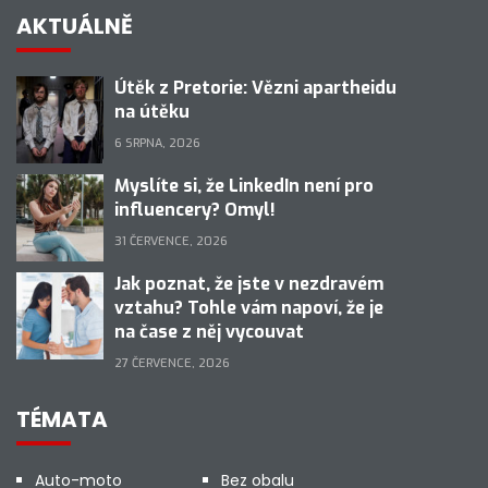
AKTUÁLNĚ
Útěk z Pretorie: Vězni apartheidu
na útěku
6 SRPNA, 2026
Myslíte si, že LinkedIn není pro
influencery? Omyl!
31 ČERVENCE, 2026
Jak poznat, že jste v nezdravém
vztahu? Tohle vám napoví, že je
na čase z něj vycouvat
27 ČERVENCE, 2026
TÉMATA
Auto-moto
Bez obalu