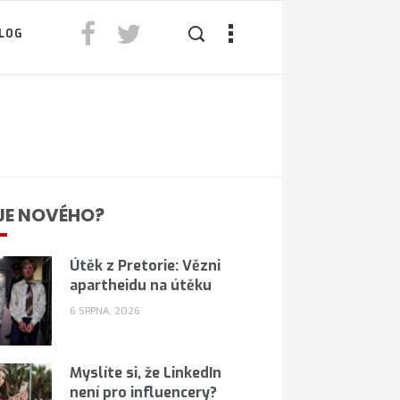
LOG
JE NOVÉHO?
Útěk z Pretorie: Vězni
apartheidu na útěku
6 SRPNA, 2026
Myslíte si, že LinkedIn
není pro influencery?