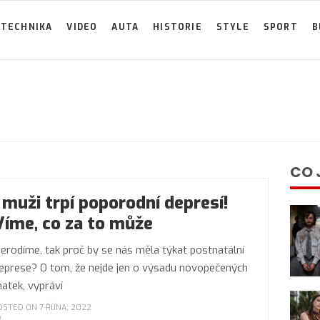
TECHNIKA
VIDEO
AUTA
HISTORIE
STYLE
SPORT
B
CO 
I muži trpí poporodní depresí!
Víme, co za to může
erodíme, tak proč by se nás měla týkat postnatální
eprese? O tom, že nejde jen o výsadu novopečených
atek, vypráví
OSTED ON 7 ŘÍJNA, 2022