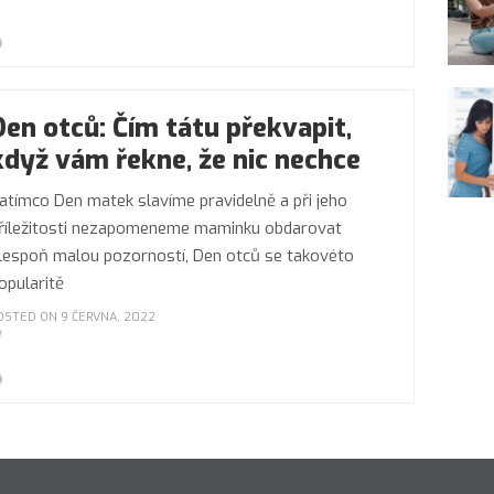
Den otců: Čím tátu překvapit,
když vám řekne, že nic nechce
atímco Den matek slavíme pravidelně a při jeho
říležitosti nezapomeneme maminku obdarovat
lespoň malou pozorností, Den otců se takovéto
opularitě
OSTED ON 9 ČERVNA, 2022