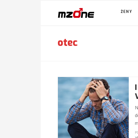
ŽENY
otec
N
d
m
P