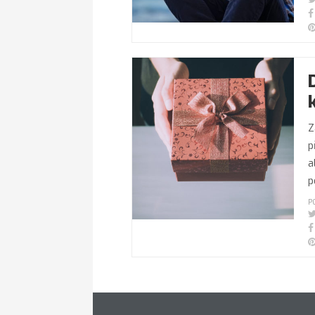
Z
p
a
p
P