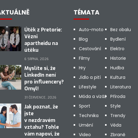
AKTUÁLNĚ
TÉMATA
Útěk z Pretorie:
Auto-moto
Bez obalu
Vězni
Blog
Bydlení
apartheidu na
Cestování
Elektro
útěku
Filmy
Historie
6 SRPNA, 2026
Hry
Hudba
Myslíte si, že
LinkedIn není
Jídlo a pití
Kultura
pro influencery?
Lifestyle
Literatura
Omyl!
Móda a vizáž
Příroda
31 ČERVENCE, 2026
Sport
Style
Jak poznat, že
jste
Technika
Trendy
v nezdravém
Umění
Věda
vztahu? Tohle
vám napoví, že
Video
Zbraně