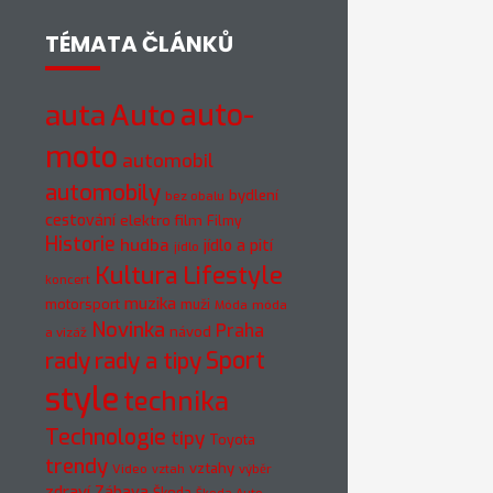
TÉMATA ČLÁNKŮ
auto-
auta
Auto
moto
automobil
automobily
bydlení
bez obalu
cestování
elektro
film
Filmy
Historie
hudba
jídlo a pití
jídlo
Kultura
Lifestyle
koncert
muzika
motorsport
muži
móda
Móda
Novinka
Praha
návod
a vizáž
rady
rady a tipy
Sport
style
technika
Technologie
tipy
Toyota
trendy
vztahy
Video
vztah
výběr
zdraví
Zábava
Škoda