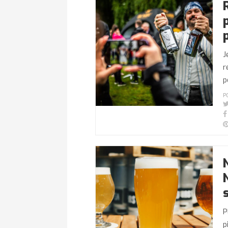
J
r
p
P
P
p