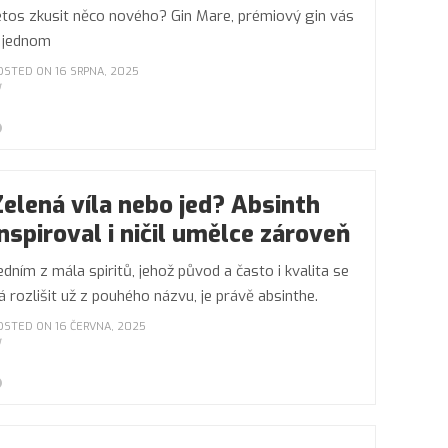
etos zkusit něco nového? Gin Mare, prémiový gin vás
 jednom
OSTED ON 16 SRPNA, 2025
Zelená víla nebo jed? Absinth
inspiroval i ničil umělce zároveň
edním z mála spiritů, jehož původ a často i kvalita se
á rozlišit už z pouhého názvu, je právě absinthe.
OSTED ON 16 ČERVNA, 2025