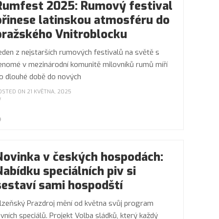
Rumfest 2025: Rumový festival
přinese latinskou atmosféru do
pražského Vnitroblocku
eden z nejstarších rumových festivalů na světě s
enomé v mezinárodní komunitě milovníků rumů míří
o dlouhé době do nových
OSTED ON 21 KVĚTNA, 2025
Novinka v českých hospodách:
Nabídku speciálních piv si
sestaví sami hospodští
lzeňský Prazdroj mění od května svůj program
ivních speciálů. Projekt Volba sládků, který každý