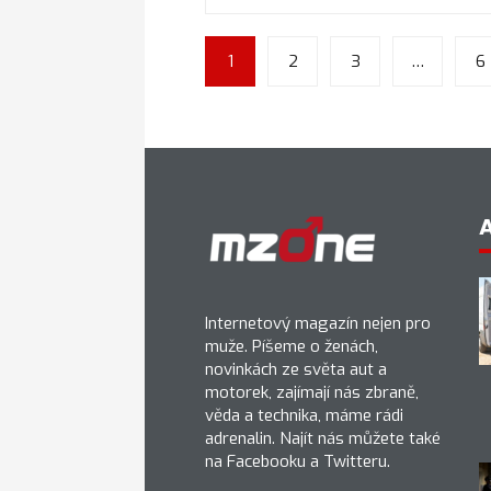
1
2
3
…
6
Internetový magazín nejen pro
muže. Píšeme o ženách,
novinkách ze světa aut a
motorek, zajímají nás zbraně,
věda a technika, máme rádi
adrenalin. Najít nás můžete také
na Facebooku a Twitteru.