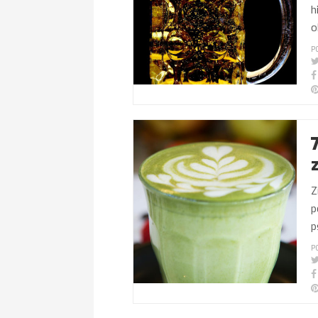
h
o
P
Z
p
p
P