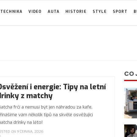
TECHNIKA
VIDEO
AUTA
HISTORIE
STYLE
SPORT
B
CO 
Osvěžení i energie: Tipy na letní
drinky z matchy
atcha frčí a nemusí být jen náhradou za kafe.
řinášíme vám několik tipů na skvělé osvěžující
atcha drinky na léto!
OSTED ON 9 ČERVNA, 2026