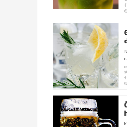
N
n
P
K