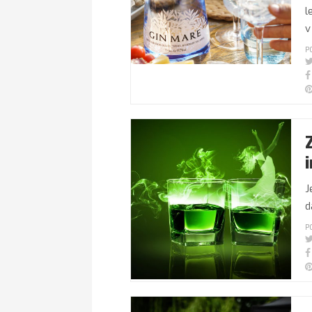
l
v
P
J
d
P