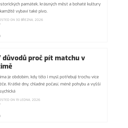
istorických památek, krásných měst a bohaté kultury
kamžitě vybaví také pivo.
OSTED ON 30 BŘEZNA, 2026
7 důvodů proč pít matchu v
zimě
ima je obdobím, kdy tělo i mysl potřebují trochu více
éče. Krátké dny, chladné počasí, méně pohybu a vyšší
sychická
OSTED ON 19 LEDNA, 2026