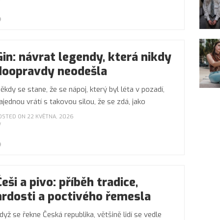
Gin: návrat legendy, která nikdy
doopravdy neodešla
ěkdy se stane, že se nápoj, který byl léta v pozadí,
ajednou vrátí s takovou silou, že se zdá, jako
OSTED ON 22 KVĚTNA, 2026
Češi a pivo: příběh tradice,
hrdosti a poctivého řemesla
dyž se řekne Česká republika, většině lidí se vedle