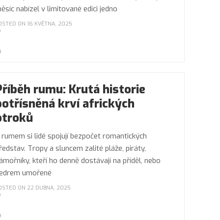
ěsíc nabízel v limitované edici jedno
OSTED ON 16 KVĚTNA, 2025
Příběh rumu: Krutá historie
potřísněná krví afrických
otroků
 rumem si lidé spojují bezpočet romantických
ředstav. Tropy a sluncem zalité pláže, piráty,
ámořníky, kteří ho denně dostávají na příděl, nebo
edrem umořené
OSTED ON 22 DUBNA, 2025