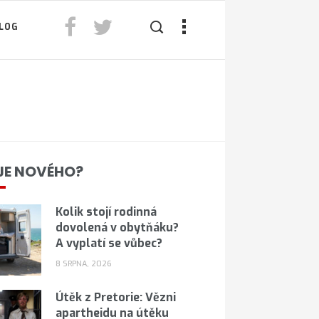
LOG
JE NOVÉHO?
Kolik stojí rodinná
dovolená v obytňáku?
A vyplatí se vůbec?
8 SRPNA, 2026
Útěk z Pretorie: Vězni
apartheidu na útěku