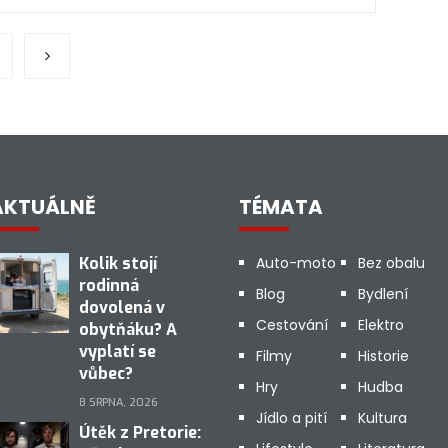
AKTUÁLNĚ
TÉMATA
Kolik stojí
Auto-moto
Bez obalu
rodinná
Blog
Bydlení
dovolená v
Cestování
Elektro
obytňáku? A
vyplatí se
Filmy
Historie
vůbec?
Hry
Hudba
8 SRPNA, 2026
Jídlo a pití
Kultura
Útěk z Pretorie: