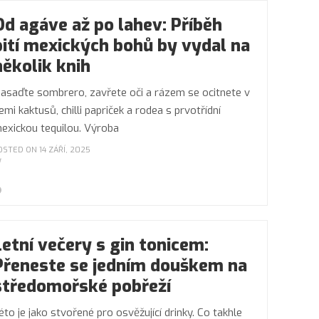
Od agáve až po lahev: Příběh
pití mexických bohů by vydal na
několik knih
asaďte sombrero, zavřete oči a rázem se ocitnete v
emi kaktusů, chilli papriček a rodea s prvotřídní
exickou tequilou. Výroba
OSTED ON 14 ZÁŘÍ, 2025
Letní večery s gin tonicem:
Přeneste se jedním douškem na
středomořské pobřeží
éto je jako stvořené pro osvěžující drinky. Co takhle