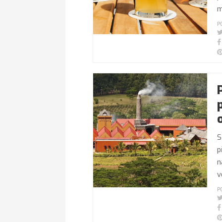
m
P
S
p
n
v
P