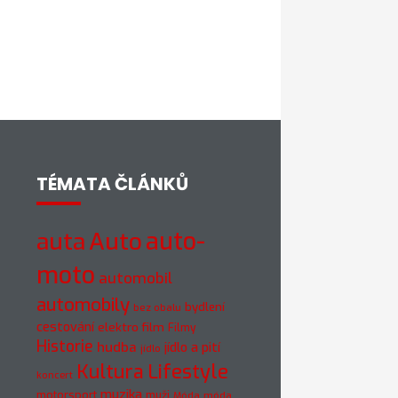
TÉMATA ČLÁNKŮ
Auto
auto-
auta
moto
automobil
automobily
bydlení
bez obalu
cestování
elektro
film
Filmy
Historie
hudba
jídlo a pití
jídlo
Kultura
Lifestyle
koncert
muzika
motorsport
muži
móda
Móda