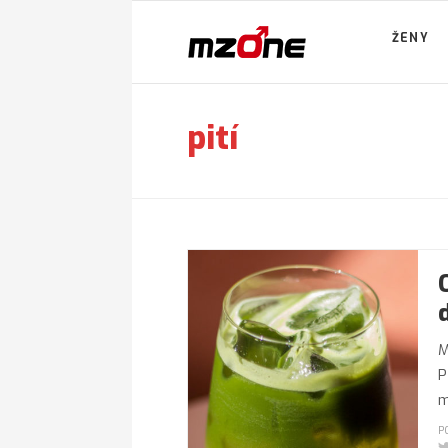
ŽENY
pití
M
P
m
P