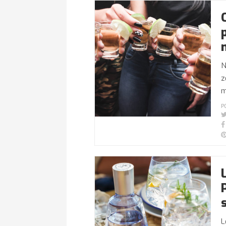
N
z
m
P
L