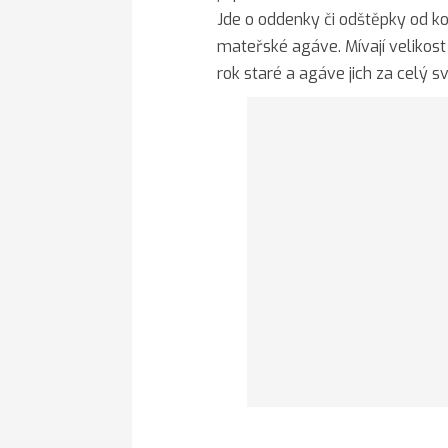
Jde o oddenky či odštěpky od k
mateřské agáve. Mívají velikost 
rok staré a agáve jich za celý s