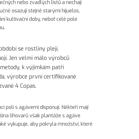
tečných nebo zvadlých listů a nechají
čně osazují stejně starými hijuelos,
í kultivační doby, neboť celé pole
bu.
dobí se rostliny plejí,
nojí. Jen velmi málo výrobců
 metody, k výjimkám patří
a, výrobce první certifikované
zvané 4 Copas.
ci poli s agávemi disponují. Někteří mají
šina lihovarů však plantáže s agáve
také vykupuje, aby pokryla množství, které