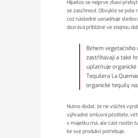
Hijuelos se nejprve zbaví přeby
se zaschnout. Obvykle se pole ru
což následně usnadňuje sledován
dozrává přibližně ve stejnou do
Během vegetačního ob
zastřihávají a také h
uplatňuje organické
Tequilera La Quemad
organické tequily na
Nutno dodat, že ne všichni výrob
výhradně smluvní pěstitele, vět
v majetku má, ale část rostlin 
ke své produkci potřebuje.