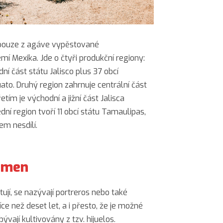
 pouze z agáve vypěstované
í Mexika. Jde o čtyři produkční regiony:
í část státu Jalisco plus 37 obcí
to. Druhý region zahrnuje centrální část
etím je východní a jižní část Jalisca
dní region tvoří 11 obcí státu Tamaulipas,
cem nesdílí.
emen
ují, se nazývají portreros nebo také
více než deset let, a i přesto, že je možné
ývají kultivovány z tzv. hijuelos.