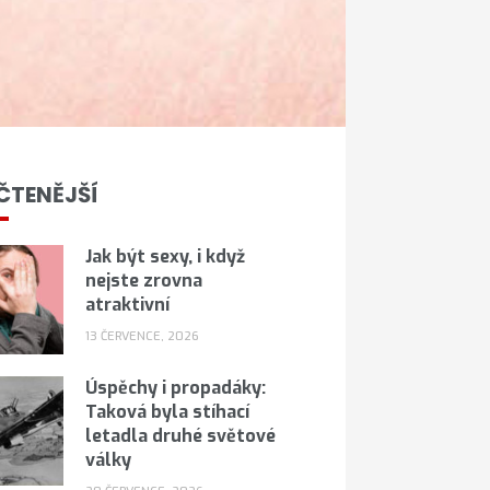
ČTENĚJŠÍ
Jak být sexy, i když
nejste zrovna
atraktivní
13 ČERVENCE, 2026
Úspěchy i propadáky:
Taková byla stíhací
letadla druhé světové
války