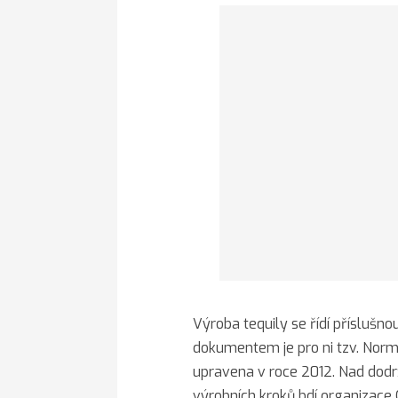
Výroba tequily se řídí příslušno
dokumentem je pro ni tzv. Norma
upravena v roce 2012. Nad dod
výrobních kroků bdí organizace 