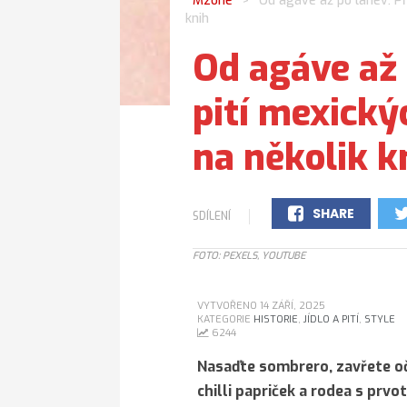
Mzone
Od agáve až po lahev: Př
>
knih
Od agáve až 
pití mexický
na několik k
SHARE
SDÍLENÍ
0
FOTO: PEXELS, YOUTUBE
VYTVOŘENO 14 ZÁŘÍ, 2025
KATEGORIE
HISTORIE
,
JÍDLO A PITÍ
,
STYLE
6244
Nasaďte sombrero, zavřete oč
chilli papriček a rodea s prvo