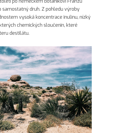
toletí po německém botanikovi Franzu
jako samostatný druh. Z pohledu výroby
ednostem vysoká koncentrace inulinu, nízký
kterých chemických sloučenin, které
teru destilátu.