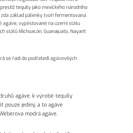
 prestiž tequily jako mexického národního
o, zda základ pálenky tvoří fermentovaná
 agáve, vypěstované na území státu
ch států Michoacán, Guanajuato, Nayarit
erá se řadí do podčeledi agávovitých
druhů agáve, k výrobě tequily
t pouze jediný, a to agáve
 Weberova modrá agáve.