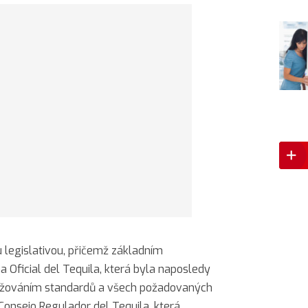
u legislativou, přičemž základním
 Oficial del Tequila, která byla naposledy
ržováním standardů a všech požadovaných
Consejo Regulador del Tequila, která