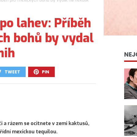
íběh pití mexických bohů by vydal na několik
po lahev: Příběh
ch bohů by vydal
nih
NEJ
TWEET
PIN
0
0
i a rázem se ocitnete v zemi kaktusů,
třídní mexickou tequilou.