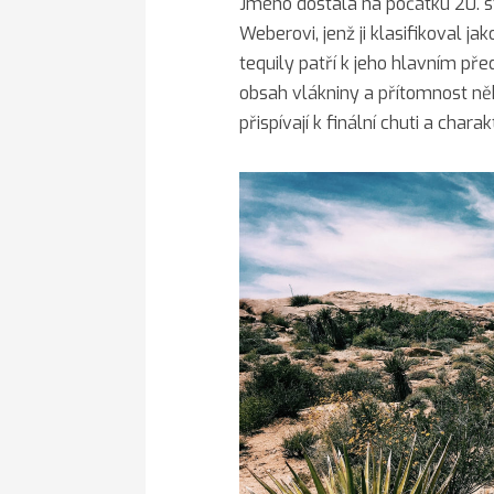
Jméno dostala na počátku 20. s
Weberovi, jenž ji klasifikoval 
tequily patří k jeho hlavním př
obsah vlákniny a přítomnost ně
přispívají k finální chuti a charak