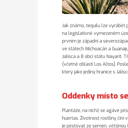
Jak známo, tequilu lze vyrábět
na legislativně vymezeném územ
prvním je západní a severozápadn
ve státech Michoacán a Guanajua
Jalisca a 8 obcí státu Nayarit. Tř
(včetně oblasti Los Altos). Posle
který jako jediný hranice s Jalis
Oddenky místo s
Plantáže, na nichž se agáve pěst
huertas. Životnost rostliny činí 
je pěstovat ze semen, většinou b