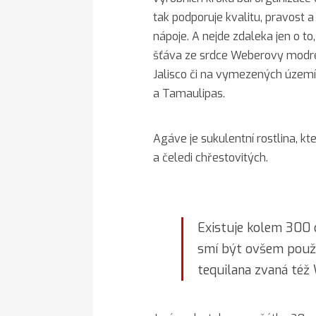
tak podporuje kvalitu, pravost a
nápoje. A nejde zdaleka jen o t
šťáva ze srdce Weberovy modré
Jalisco či na vymezených území
a Tamaulipas.
Agáve je sukulentní rostlina, kt
a čeledi chřestovitých.
Existuje kolem 300 
smí být ovšem použi
tequilana zvaná též