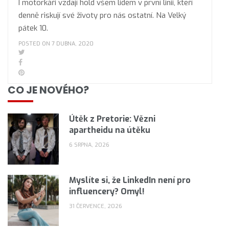
I motorkáři vzdají hold všem lidem v první linii, kteří
denně riskují své životy pro nás ostatní. Na Velký
pátek 10.
POSTED ON 7 DUBNA, 2020
CO JE NOVÉHO?
Útěk z Pretorie: Vězni
apartheidu na útěku
6 SRPNA, 2026
Myslíte si, že LinkedIn není pro
influencery? Omyl!
31 ČERVENCE, 2026