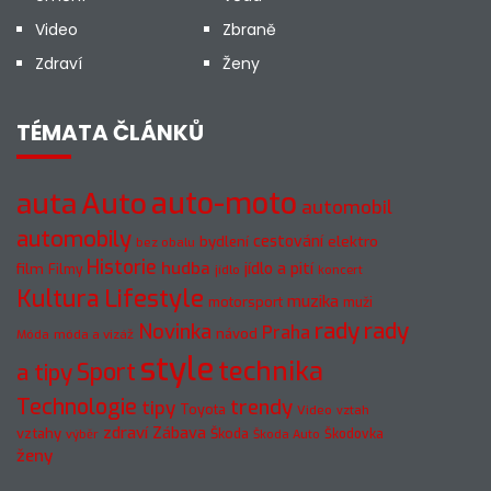
Video
Zbraně
Zdraví
Ženy
TÉMATA ČLÁNKŮ
auto-moto
auta
Auto
automobil
automobily
cestování
elektro
bydlení
bez obalu
Historie
hudba
jídlo a pití
film
Filmy
jídlo
koncert
Kultura
Lifestyle
muzika
motorsport
muži
rady
rady
Novinka
Praha
návod
móda a vizáž
Móda
style
technika
a tipy
Sport
Technologie
trendy
tipy
Toyota
Video
vztah
zdraví
Zábava
vztahy
Škoda
Škodovka
výběr
Škoda Auto
ženy