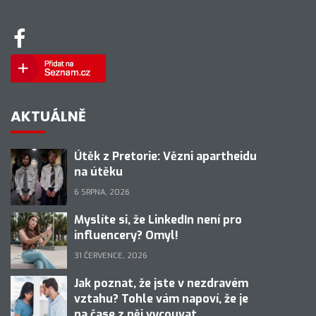
AKTUÁLNĚ
Útěk z Pretorie: Vězni apartheidu
na útěku
6 SRPNA, 2026
Myslíte si, že LinkedIn není pro
influencery? Omyl!
31 ČERVENCE, 2026
Jak poznat, že jste v nezdravém
vztahu? Tohle vám napoví, že je
na čase z něj vycouvat