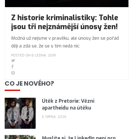
Z historie kriminalistiky: Tohle
jsou tři nejznámější únosy žen!
Možná už nejsme v pravěku, ale únosy žen se pořád
dějí a zdá se, že se s tím nedá nic
POSTED ON 6 LEDNA, 2019
CO JE NOVÉHO?
Útěk z Pretorie: Vězni
apartheidu na útěku
6 SRPNA, 2026
Myslíte si, že LinkedIn není pro