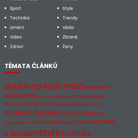
Sport
Style
Technika
Trendy
Umění
Věda
Video
Zbraně
Zdraví
Ženy
TÉMATA ČLÁNKŮ
auto-moto
auta
Auto
automobil
automobily
cestování
elektro
bydlení
bez obalu
Historie
hudba
jídlo a pití
film
Filmy
jídlo
koncert
Kultura
Lifestyle
muzika
motorsport
muži
rady
rady
Novinka
Praha
návod
móda a vizáž
Móda
style
technika
a tipy
Sport