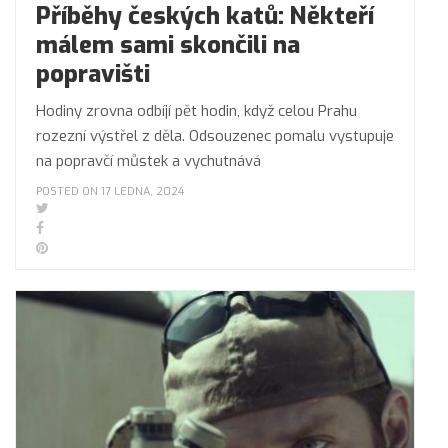
Příběhy českých katů: Někteří
málem sami skončili na
popravišti
Hodiny zrovna odbíjí pět hodin, když celou Prahu
rozezní výstřel z děla. Odsouzenec pomalu vystupuje
na popravčí můstek a vychutnává
POSTED ON 17 LEDNA, 2024