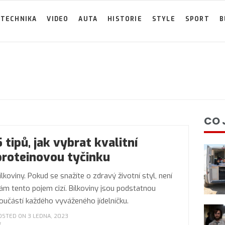
TECHNIKA
VIDEO
AUTA
HISTORIE
STYLE
SPORT
B
CO 
5 tipů, jak vybrat kvalitní
proteinovou tyčinku
ílkoviny. Pokud se snažíte o zdravý životní styl, není
ám tento pojem cizí. Bílkoviny jsou podstatnou
oučástí každého vyváženého jídelníčku.
OSTED ON 3 LEDNA, 2023