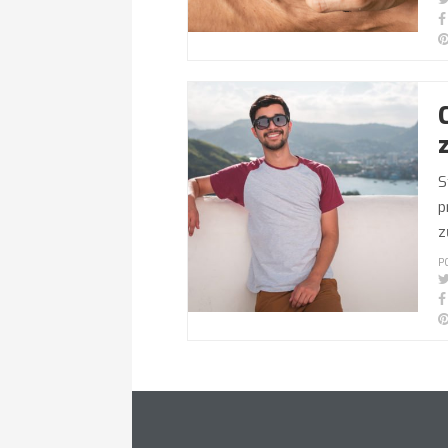
S
p
z
P