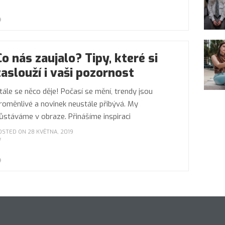
Co nás zaujalo? Tipy, které si
zaslouží i vaši pozornost
tále se něco děje! Počasí se mění, trendy jsou
roměnlivé a novinek neustále přibývá. My
ůstáváme v obraze. Přinášíme inspiraci
OSTED ON 28 KVĚTNA, 2019