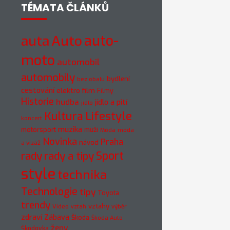
TÉMATA ČLÁNKŮ
Auto
auto-
auta
moto
automobil
automobily
bydlení
bez obalu
cestování
elektro
film
Filmy
Historie
hudba
jídlo a pití
jídlo
Kultura
Lifestyle
koncert
muzika
motorsport
muži
móda
Móda
Novinka
Praha
návod
a vizáž
rady
rady a tipy
Sport
style
technika
Technologie
tipy
Toyota
trendy
vztahy
Video
vztah
výběr
zdraví
Zábava
Škoda
Škoda Auto
ženy
Škodovka