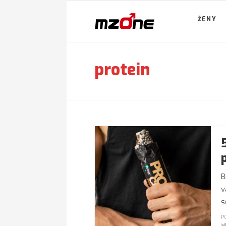
ŽENY
protein
B
v
s
P