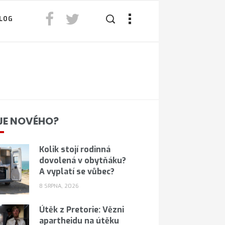
LOG
JE NOVÉHO?
Kolik stojí rodinná
dovolená v obytňáku?
A vyplatí se vůbec?
8 SRPNA, 2026
Útěk z Pretorie: Vězni
apartheidu na útěku