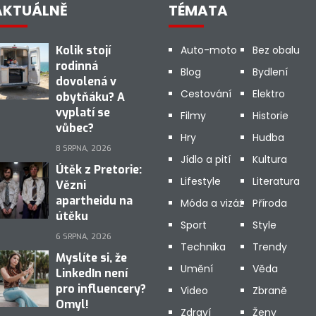
AKTUÁLNĚ
TÉMATA
Kolik stojí
Auto-moto
Bez obalu
rodinná
Blog
Bydlení
dovolená v
Cestování
Elektro
obytňáku? A
vyplatí se
Filmy
Historie
vůbec?
Hry
Hudba
8 SRPNA, 2026
Jídlo a pití
Kultura
Útěk z Pretorie:
Lifestyle
Literatura
Vězni
apartheidu na
Móda a vizáž
Příroda
útěku
Sport
Style
6 SRPNA, 2026
Technika
Trendy
Myslíte si, že
Umění
Věda
LinkedIn není
pro influencery?
Video
Zbraně
Omyl!
Zdraví
Ženy