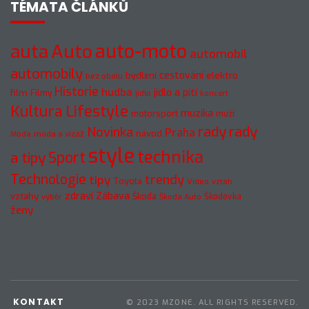
TÉMATA ČLÁNKŮ
auto-moto
auta
Auto
automobil
automobily
cestování
elektro
bydlení
bez obalu
Historie
hudba
jídlo a pití
film
Filmy
jídlo
koncert
Kultura
Lifestyle
muzika
motorsport
muži
rady
rady
Novinka
Praha
návod
móda a vizáž
Móda
style
technika
a tipy
Sport
Technologie
trendy
tipy
Toyota
Video
vztah
zdraví
Zábava
vztahy
Škoda
Škodovka
výběr
Škoda Auto
ženy
KONTAKT
© 2023 MZONE. ALL RIGHTS RESERVED.