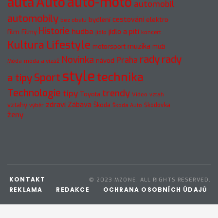
Auto
auto-moto
auta
automobil
automobily
cestování
elektro
bydlení
bez obalu
Historie
hudba
jídlo a pití
film
Filmy
jídlo
koncert
Kultura
Lifestyle
muzika
motorsport
muži
rady
rady
Novinka
Praha
návod
móda a vizáž
Móda
style
technika
a tipy
Sport
Technologie
trendy
tipy
Toyota
Video
vztah
zdraví
Zábava
vztahy
Škoda
Škodovka
výběr
Škoda Auto
ženy
KONTAKT
© 2023 MZONE. ALL RIGHTS RESERVED.
REKLAMA
REDAKCE
OCHRANA OSOBNÍCH ÚDAJŮ