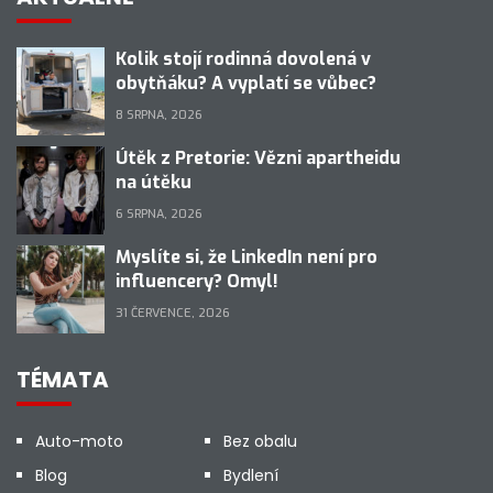
Kolik stojí rodinná dovolená v
obytňáku? A vyplatí se vůbec?
8 SRPNA, 2026
Útěk z Pretorie: Vězni apartheidu
na útěku
6 SRPNA, 2026
Myslíte si, že LinkedIn není pro
influencery? Omyl!
31 ČERVENCE, 2026
TÉMATA
Auto-moto
Bez obalu
Blog
Bydlení