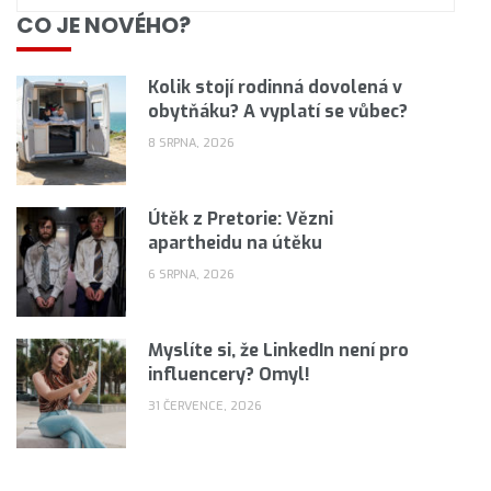
CO JE NOVÉHO?
Kolik stojí rodinná dovolená v
obytňáku? A vyplatí se vůbec?
8 SRPNA, 2026
Útěk z Pretorie: Vězni
apartheidu na útěku
6 SRPNA, 2026
Myslíte si, že LinkedIn není pro
influencery? Omyl!
31 ČERVENCE, 2026