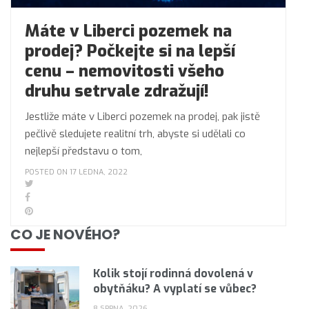
Máte v Liberci pozemek na
prodej? Počkejte si na lepší
cenu – nemovitosti všeho
druhu setrvale zdražují!
Jestliže máte v Liberci pozemek na prodej, pak jistě
pečlivě sledujete realitní trh, abyste si udělali co
nejlepší představu o tom,
POSTED ON 17 LEDNA, 2022
CO JE NOVÉHO?
Kolik stojí rodinná dovolená v
obytňáku? A vyplatí se vůbec?
8 SRPNA, 2026