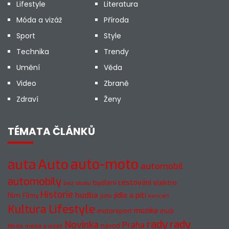
Lifestyle
Literatura
Móda a vizáž
Příroda
Sport
Style
Technika
Trendy
Umění
Věda
Video
Zbraně
Zdraví
Ženy
TÉMATA ČLÁNKŮ
Auto
auto-moto
auta
automobil
automobily
cestování
elektro
bydlení
bez obalu
Historie
hudba
jídlo a pití
film
Filmy
jídlo
koncert
Kultura
Lifestyle
muzika
motorsport
muži
rady
rady
Novinka
Praha
návod
móda a vizáž
Móda