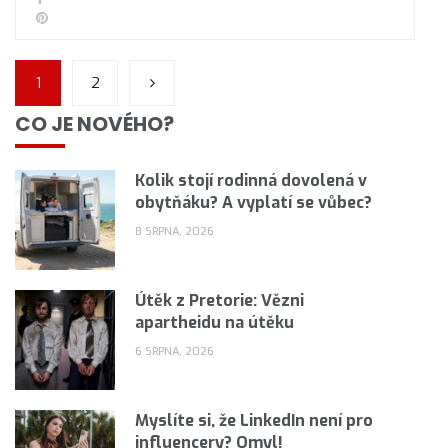
1
2
CO JE NOVÉHO?
Kolik stojí rodinná dovolená v
obytňáku? A vyplatí se vůbec?
8 SRPNA, 2026
Útěk z Pretorie: Vězni
apartheidu na útěku
6 SRPNA, 2026
Myslíte si, že LinkedIn není pro
influencery? Omyl!