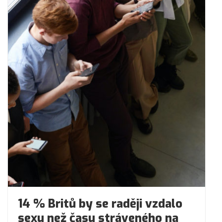
14 % Britů by se raději vzdalo
sexu než času stráveného na