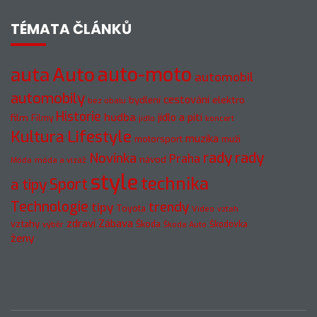
TÉMATA ČLÁNKŮ
Auto
auto-moto
auta
automobil
automobily
cestování
elektro
bydlení
bez obalu
Historie
hudba
jídlo a pití
film
Filmy
jídlo
koncert
Kultura
Lifestyle
muzika
motorsport
muži
rady
rady
Novinka
Praha
návod
móda a vizáž
Móda
style
technika
a tipy
Sport
Technologie
trendy
tipy
Toyota
Video
vztah
zdraví
Zábava
vztahy
Škoda
Škodovka
výběr
Škoda Auto
ženy