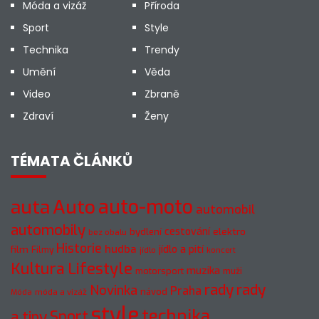
Móda a vizáž
Příroda
Sport
Style
Technika
Trendy
Umění
Věda
Video
Zbraně
Zdraví
Ženy
TÉMATA ČLÁNKŮ
auto-moto
auta
Auto
automobil
automobily
cestování
elektro
bydlení
bez obalu
Historie
hudba
jídlo a pití
film
Filmy
jídlo
koncert
Kultura
Lifestyle
muzika
motorsport
muži
rady
rady
Novinka
Praha
návod
móda a vizáž
Móda
style
technika
a tipy
Sport