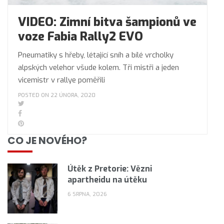
VIDEO: Zimní bitva šampionů ve
voze Fabia Rally2 EVO
Pneumatiky s hřeby, létající sníh a bílé vrcholky
alpských velehor všude kolem. Tři mistři a jeden
vicemistr v rallye poměřili
POSTED ON 22 ÚNORA, 2020
CO JE NOVÉHO?
Útěk z Pretorie: Vězni
apartheidu na útěku
6 SRPNA, 2026