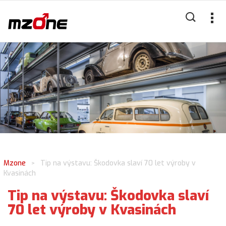
Mzone
Tip na výstavu: Škodovka slaví 70 let výroby v
>
Kvasinách
Tip na výstavu: Škodovka slaví
70 let výroby v Kvasinách