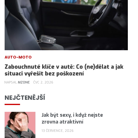
AUTO-MOTO
Zabouchnuté klíče v autě: Co (ne)dělat a jak
situaci vyřešit bez poškození
NAPSAL
MZONE
ČVC 2, 2026
NEJČTENĚJŠÍ
Jak být sexy, i když nejste
zrovna atraktivní
13 ČERVENCE, 2026