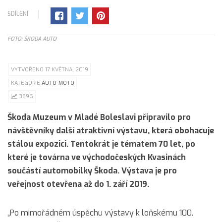
SDÍLENÍ
FOTO: ŠKODA AUTO
VYTVOŘENO 17 KVĚTNA, 2019
KATEGORIE
AUTO-MOTO
3896
Škoda Muzeum v Mladé Boleslavi připravilo pro
návštěvníky další atraktivní výstavu, která obohacuje
stálou expozici. Tentokrát je tématem 70 let, po
které je továrna ve východočeských Kvasinách
součástí automobilky Škoda. Výstava je pro
veřejnost otevřena až do 1. září 2019.
„Po mimořádném úspěchu výstavy k loňskému 100.