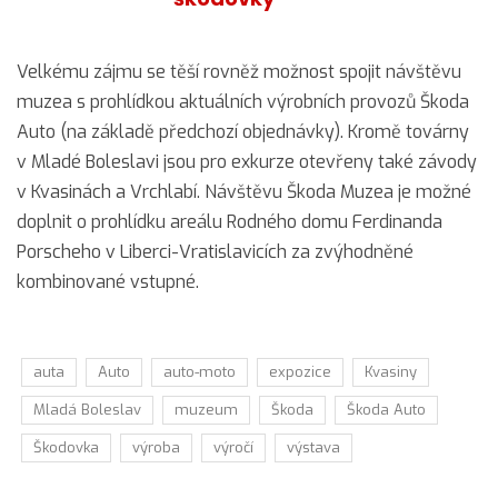
Velkému zájmu se těší rovněž možnost spojit návštěvu
muzea s prohlídkou aktuálních výrobních provozů Škoda
Auto (na základě předchozí objednávky). Kromě továrny
v Mladé Boleslavi jsou pro exkurze otevřeny také závody
v Kvasinách a Vrchlabí. Návštěvu Škoda Muzea je možné
doplnit o prohlídku areálu Rodného domu Ferdinanda
Porscheho v Liberci-Vratislavicích za zvýhodněné
kombinované vstupné.
auta
Auto
auto-moto
expozice
Kvasiny
Mladá Boleslav
muzeum
Škoda
Škoda Auto
Škodovka
výroba
výročí
výstava