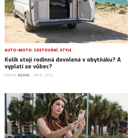
,
,
AUTO-MOTO
CESTOVÁNÍ
STYLE
Kolik stojí rodinná dovolená v obytňáku? A
vyplatí se vůbec?
NAPSAL
MZONE
SRP 8, 2026