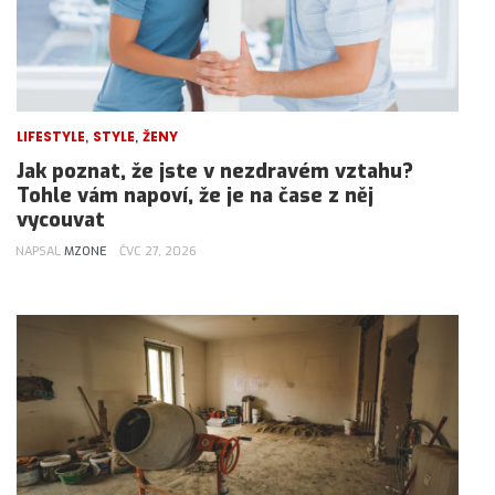
,
,
LIFESTYLE
STYLE
ŽENY
Jak poznat, že jste v nezdravém vztahu?
Tohle vám napoví, že je na čase z něj
vycouvat
NAPSAL
MZONE
ČVC 27, 2026