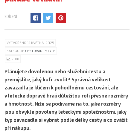
SDÍLENÍ
VYTVOŘENO 14 KVĚTNA, 2025
KATEGORIE
CESTOVÁNÍ
,
STYLE
2081
Plánujete dovolenou nebo služební cestu a
přemýšlíte, jaký kufr zvolit? Správná velikost
zavazadla je klíčem k pohodlnému cestování, ale
v letecké dopravě hrají důležitou roli přesné rozměry
a hmotnost. Níže se podíváme na to, jaké rozměry
jsou obvykle povoleny leteckými společnostmi, jaký
typ zavazadla si vybrat podle délky cesty a co zvážit
při nákupu.