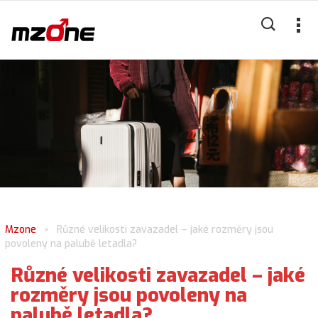
Mzone
Různé velikosti zavazadel – jaké rozměry jsou
>
povoleny na palubě letadla?
Různé velikosti zavazadel – jaké
rozměry jsou povoleny na
palubě letadla?