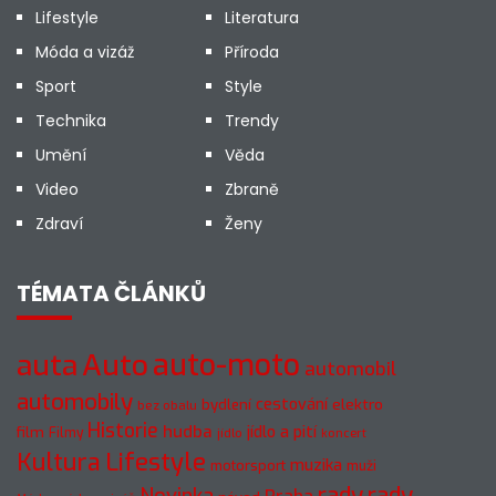
Lifestyle
Literatura
Móda a vizáž
Příroda
Sport
Style
Technika
Trendy
Umění
Věda
Video
Zbraně
Zdraví
Ženy
TÉMATA ČLÁNKŮ
Auto
auto-moto
auta
automobil
automobily
cestování
elektro
bydlení
bez obalu
Historie
hudba
jídlo a pití
film
Filmy
jídlo
koncert
Kultura
Lifestyle
muzika
motorsport
muži
rady
rady
Novinka