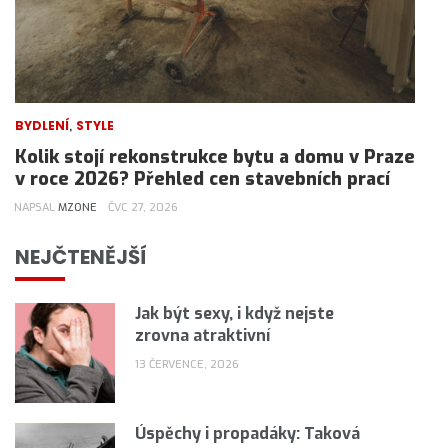
,
BYDLENÍ
STYLE
Kolik stojí rekonstrukce bytu a domu v Praze
v roce 2026? Přehled cen stavebních prací
NAPSAL
MZONE
ČVC 27, 2026
NEJČTENĚJŠÍ
Jak být sexy, i když nejste
zrovna atraktivní
13 ČERVENCE, 2026
Úspěchy i propadáky: Taková