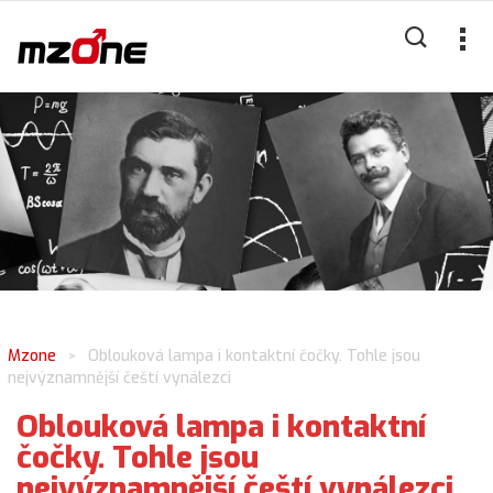
Mzone
Oblouková lampa i kontaktní čočky. Tohle jsou
>
nejvýznamnější čeští vynálezci
Oblouková lampa i kontaktní
čočky. Tohle jsou
nejvýznamnější čeští vynálezci