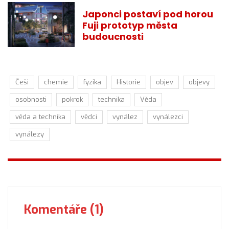
Japonci postaví pod horou
Fuji prototyp města
budoucnosti
Češi
chemie
fyzika
Historie
objev
objevy
osobnosti
pokrok
technika
Věda
věda a technika
vědci
vynález
vynálezci
vynálezy
Komentáře (1)