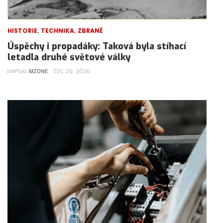
,
,
HISTORIE
TECHNIKA
ZBRANĚ
Úspěchy i propadáky: Taková byla stíhací
letadla druhé světové války
NAPSAL
MZONE
ČVC 20, 2026