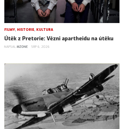
,
,
FILMY
HISTORIE
KULTURA
Útěk z Pretorie: Vězni apartheidu na útěku
NAPSAL
MZONE
SRP 6, 2026