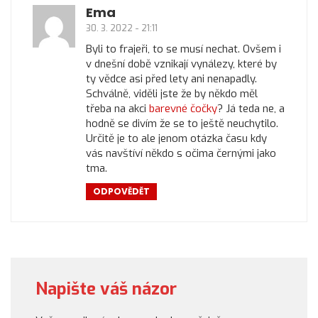
Ema
30. 3. 2022 - 21:11
Byli to frajeři, to se musí nechat. Ovšem i
v dnešní době vznikají vynálezy, které by
ty vědce asi před lety ani nenapadly.
Schválně, viděli jste že by někdo měl
třeba na akci
barevné čočky
? Já teda ne, a
hodně se divím že se to ještě neuchytilo.
Určitě je to ale jenom otázka času kdy
vás navštíví někdo s očima černými jako
tma.
ODPOVĚDĚT
Napište váš názor