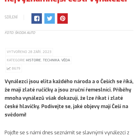
SDÍLENÍ
FOTO: ŠKODA AUTO
VYTVOŘENO 28 ZÁŘÍ, 2023
KATEGORIE
HISTORIE
,
TECHNIKA
,
VĚDA
8679
Vynálezci jsou elita každého národa a o Češích se říká,
že mají zlaté ručičky a jsou zruční řemeslníci. Příběhy
mnoha vynálezů však dokazují, že lze říkat i zlaté
české hlavičky. Podívejte se, jaké objevy mají Češi na
svědomí!
Pojďte se s námi dnes seznámit se slavnými vynálezci z