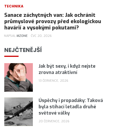
TECHNIKA
Sanace záchytných van: Jak ochránit
průmyslové provozy před ekologickou
havárií a vysokými pokutami?
NAPSAL
MZONE
ČVC 20, 2026
NEJČTENĚJŠÍ
Jak být sexy, i když nejste
zrovna atraktivní
13 ČERVENCE, 2026
Úspěchy i propadáky: Taková
byla stíhací letadla druhé
světové války
20 ČERVENCE, 2026