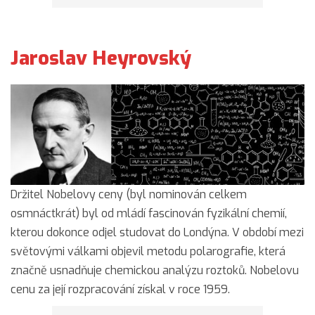
Jaroslav Heyrovský
Držitel Nobelovy ceny (byl nominován celkem
osmnáctkrát) byl od mládí fascinován fyzikální chemií,
kterou dokonce odjel studovat do Londýna. V období mezi
světovými válkami objevil metodu polarografie, která
značně usnadňuje chemickou analýzu roztoků. Nobelovu
cenu za její rozpracování získal v roce 1959.