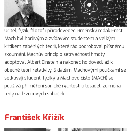
Učitel, fyzik, filozof i přírodovědec. Brněnský rodák Ernst
Mach byl horlivým a zvídavým studentem a velkým
kritikem zaběhlých teorií, které rád podroboval přísnému
zkoumání. Machův princip o setrvačnosti hmoty
adoptoval Albert Einstein a nakonec ho dovedl až k
obecné teorii relativity. S dalšími Machovými poučkami se
setkávají studenti fyziky a Machovo číslo (MACH) se
používá při měření sonické rychlosti u letadel, zejména
tedy nadzvukových stíhaček.
František Křižík