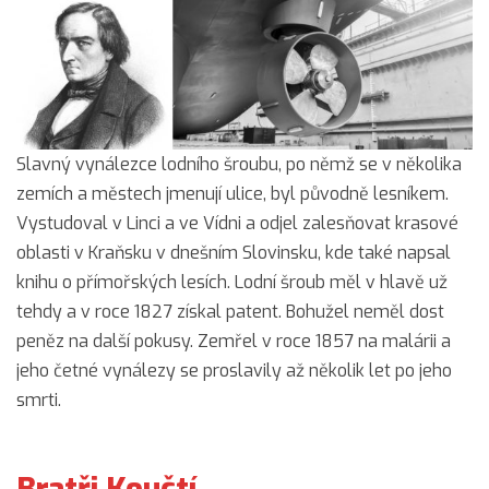
Slavný vynálezce lodního šroubu, po němž se v několika
zemích a městech jmenují ulice, byl původně lesníkem.
Vystudoval v Linci a ve Vídni a odjel zalesňovat krasové
oblasti v Kraňsku v dnešním Slovinsku, kde také napsal
knihu o přímořských lesích. Lodní šroub měl v hlavě už
tehdy a v roce 1827 získal patent. Bohužel neměl dost
peněz na další pokusy. Zemřel v roce 1857 na malárii a
jeho četné vynálezy se proslavily až několik let po jeho
smrti.
Bratři Koučtí