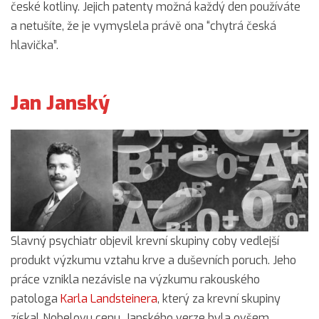
české kotliny. Jejich patenty možná každý den používáte
a netušíte, že je vymyslela právě ona “chytrá česká
hlavička”.
Jan Janský
Slavný psychiatr objevil krevní skupiny coby vedlejší
produkt výzkumu vztahu krve a duševních poruch. Jeho
práce vznikla nezávisle na výzkumu rakouského
patologa
Karla Landsteinera
, který za krevní skupiny
získal Nobelovu cenu. Janského verze byla ovšem