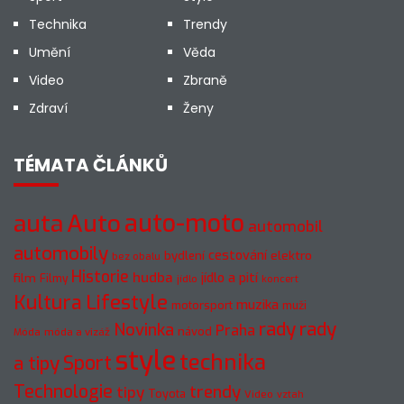
Technika
Trendy
Umění
Věda
Video
Zbraně
Zdraví
Ženy
TÉMATA ČLÁNKŮ
Auto
auto-moto
auta
automobil
automobily
cestování
elektro
bydlení
bez obalu
Historie
hudba
jídlo a pití
film
Filmy
jídlo
koncert
Kultura
Lifestyle
muzika
motorsport
muži
rady
rady
Novinka
Praha
návod
móda a vizáž
Móda
style
technika
a tipy
Sport
Technologie
trendy
tipy
Toyota
Video
vztah