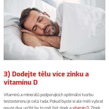
3) Dodejte tělu více zinku a
vitamínu D
Vitamínů a minerálů podporujících optimální tvorbu
testosteronu je celá řada. Pokud byste si ale měli vybrat
pouze dva, určitě by to měl být zinek a
vitamín D
. Zinek