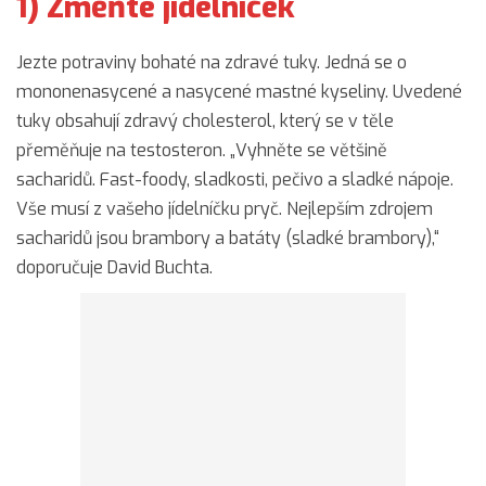
1) Změňte jídelníček
Jezte potraviny bohaté na zdravé tuky. Jedná se o
mononenasycené a nasycené mastné kyseliny. Uvedené
tuky obsahují zdravý cholesterol, který se v těle
přeměňuje na testosteron. „Vyhněte se většině
sacharidů. Fast-foody, sladkosti, pečivo a sladké nápoje.
Vše musí z vašeho jídelníčku pryč. Nejlepším zdrojem
sacharidů jsou brambory a batáty (sladké brambory),“
doporučuje David Buchta.