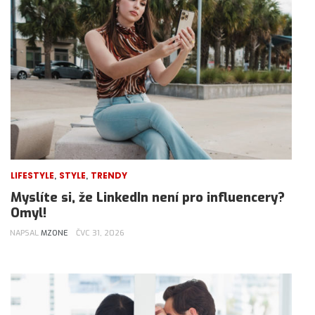
,
,
LIFESTYLE
STYLE
TRENDY
Myslíte si, že LinkedIn není pro influencery?
Omyl!
NAPSAL
MZONE
ČVC 31, 2026