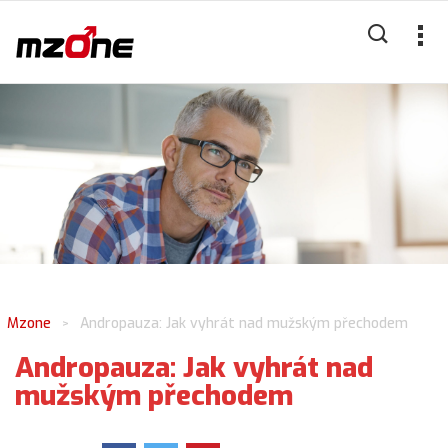
Mzone
Andropauza: Jak vyhrát nad mužským přechodem
>
Andropauza: Jak vyhrát nad
mužským přechodem