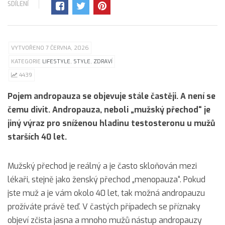
SDÍLENÍ
VYTVOŘENO 7 ČERVNA, 2026
KATEGORIE
LIFESTYLE
,
STYLE
,
ZDRAVÍ
4439
Pojem andropauza se objevuje stále častěji. A není se
čemu divit. Andropauza, neboli „mužský přechod“ je
jiný výraz pro sníženou hladinu testosteronu u mužů
starších 40 let.
Mužský přechod je reálný a je často skloňován mezi
lékaři, stejně jako ženský přechod „menopauza“. Pokud
jste muž a je vám okolo 40 let, tak možná andropauzu
prožíváte právě teď. V častých případech se příznaky
objeví zčista jasna a mnoho mužů nástup andropauzy