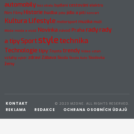
automobily
cestování
elektro
bydlení
bez obalu
Historie
hudba
jídlo a pití
film
Filmy
jídlo
koncert
Kultura
Lifestyle
muzika
motorsport
muži
rady
rady
Novinka
Praha
návod
móda a vizáž
Móda
style
technika
a tipy
Sport
Technologie
trendy
tipy
Toyota
Video
vztah
zdraví
Zábava
vztahy
Škoda
Škodovka
výběr
Škoda Auto
ženy
KONTAKT
© 2023 MZONE. ALL RIGHTS RESERVED.
REKLAMA
REDAKCE
OCHRANA OSOBNÍCH ÚDAJŮ