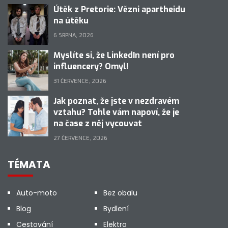
Útěk z Pretorie: Vězni apartheidu
na útěku
6 SRPNA, 2026
Myslíte si, že LinkedIn není pro
influencery? Omyl!
31 ČERVENCE, 2026
Jak poznat, že jste v nezdravém
vztahu? Tohle vám napoví, že je
na čase z něj vycouvat
27 ČERVENCE, 2026
TÉMATA
Auto-moto
Bez obalu
Blog
Bydlení
Cestování
Elektro