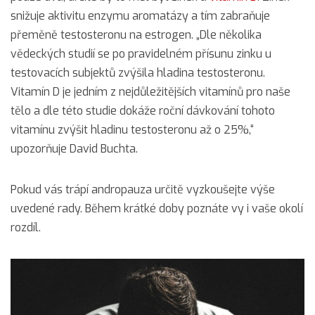
snižuje aktivitu enzymu aromatázy a tím zabraňuje
přeměně testosteronu na estrogen. „Dle několika
vědeckých studií se po pravidelném přísunu zinku u
testovacích subjektů zvýšila hladina testosteronu.
Vitamín D je jedním z nejdůležitějších vitamínů pro naše
tělo a dle této studie dokáže roční dávkování tohoto
vitamínu zvýšit hladinu testosteronu až o 25%,“
upozorňuje David Buchta.
Pokud vás trápí andropauza určitě vyzkoušejte výše
uvedené rady. Během krátké doby poznáte vy i vaše okolí
rozdíl.