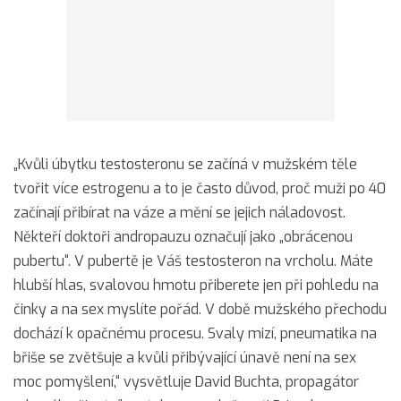
„Kvůli úbytku testosteronu se začíná v mužském těle
tvořit více estrogenu a to je často důvod, proč muži po 40
začínají přibírat na váze a mění se jejich náladovost.
Někteří doktoři andropauzu označují jako „obrácenou
pubertu“. V pubertě je Váš testosteron na vrcholu. Máte
hlubší hlas, svalovou hmotu přiberete jen při pohledu na
činky a na sex myslíte pořád. V době mužského přechodu
dochází k opačnému procesu. Svaly mizí, pneumatika na
břiše se zvětšuje a kvůli přibývající únavě není na sex
moc pomyšlení,“ vysvětluje David Buchta, propagátor