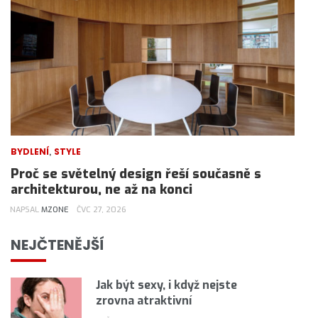
,
BYDLENÍ
STYLE
Proč se světelný design řeší současně s
architekturou, ne až na konci
NAPSAL
MZONE
ČVC 27, 2026
NEJČTENĚJŠÍ
Jak být sexy, i když nejste
zrovna atraktivní