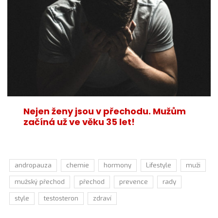
Nejen ženy jsou v přechodu. Mužům
začíná už ve věku 35 let!
andropauza
chemie
hormony
Lifestyle
muži
mužský přechod
přechod
prevence
rady
style
testosteron
zdraví