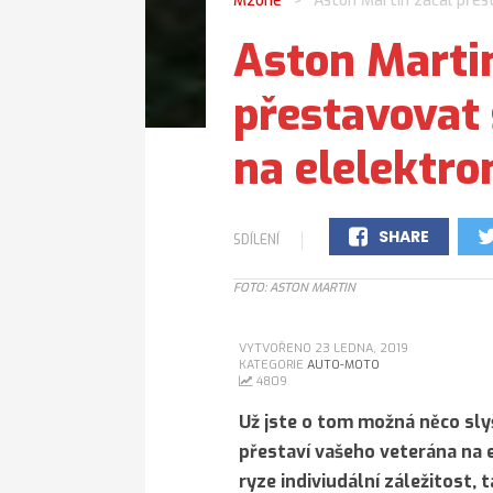
Mzone
Aston Martin začal přes
>
Aston Marti
přestavovat 
na elelektro
SHARE
SDÍLENÍ
0
FOTO: ASTON MARTIN
VYTVOŘENO 23 LEDNA, 2019
KATEGORIE
AUTO-MOTO
4809
Už jste o tom možná něco slyše
přestaví vašeho veterána na e
ryze indiviudální záležitost, 