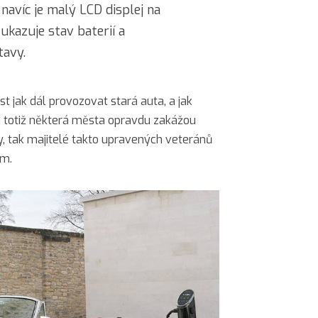
 navíc je malý LCD displej na
ukazuje stav baterií a
tavy.
st jak dál provozovat stará auta, a jak
ud totiž některá města opravdu zakážou
y, tak majitelé takto upravených veteránů
ém.