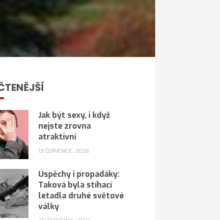
ČTENĚJŠÍ
Jak být sexy, i když
nejste zrovna
atraktivní
13 ČERVENCE, 2026
Úspěchy i propadáky:
Taková byla stíhací
letadla druhé světové
války