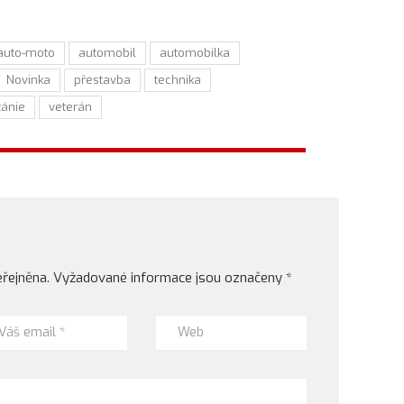
auto-moto
automobil
automobilka
Novinka
přestavba
technika
tánie
veterán
řejněna.
Vyžadované informace jsou označeny
*