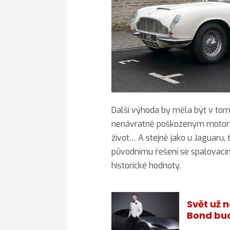
Další výhoda by měla být v tom
nenávratně poškozeným motore
život… A stejně jako u Jaguaru, t
původnímu řešení se spalovacím
historické hodnoty.
Svět už 
Bond bud