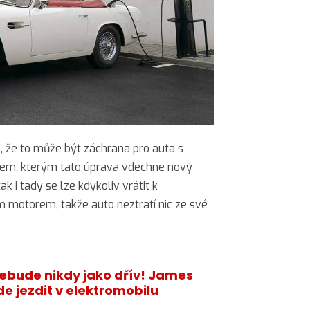
, že to může být záchrana pro auta s
m, kterým tato úprava vdechne nový
ak i tady se lze kdykoliv vrátit k
 motorem, takže auto neztratí nic ze své
nebude nikdy jako dřív! James
e jezdit v elektromobilu