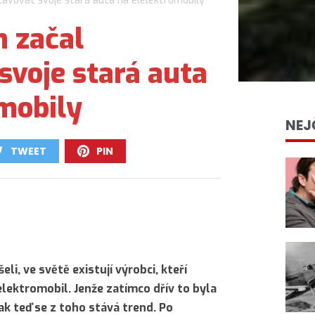
tavovat svoje stará auta na elelektromobily
n začal
svoje stará auta
mobily
NEJ
TWEET
PIN
0
0
li, ve světě existují výrobci, kteří
lektromobil. Jenže zatímco dřív to byla
tak teď se z toho stává trend. Po