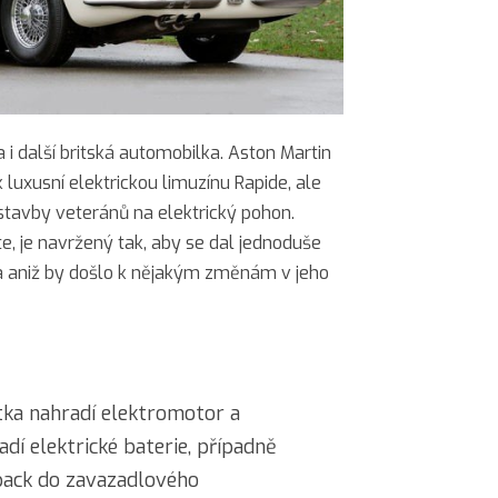
a i další britská automobilka. Aston Martin
k luxusní elektrickou limuzínu Rapide, ale
stavby veteránů na elektrický pohon.
, je navržený tak, aby se dal jednoduše
a aniž by došlo k nějakým změnám v jeho
ka nahradí elektromotor a
dí elektrické baterie, případně
 pack do zavazadlového