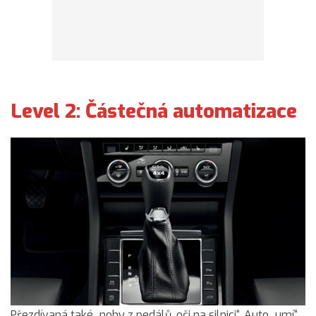
Level 2: Částečná automatizace
Přezdívaná také „nohy z pedálů, oči na silnici“. Auto „umí“