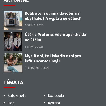
AKTUÁLNĚ
Kolik stojí rodinná dovolená v
obytňáku? A vyplatí se vůbec?
8 SRPNA, 2026
Útěk z Pretorie: Vězni apartheidu
na útěku
6 SRPNA, 2026
Myslíte si, že LinkedIn není pro
influencery? Omyl!
31 ČERVENCE, 2026
TÉMATA
Auto-moto
Bez obalu
Blog
Bydlení