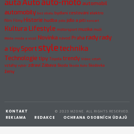
Auto
auto-moto
auta
automobil
automobily
cestování
elektro
bydlení
bez obalu
Historie
hudba
jídlo a pití
film
Filmy
jídlo
koncert
Kultura
Lifestyle
muzika
motorsport
muži
rady
rady
Novinka
Praha
návod
móda a vizáž
Móda
style
technika
a tipy
Sport
Technologie
trendy
tipy
Toyota
Video
vztah
zdraví
Zábava
vztahy
Škoda
Škodovka
výběr
Škoda Auto
ženy
KONTAKT
© 2023 MZONE. ALL RIGHTS RESERVED.
REKLAMA
REDAKCE
OCHRANA OSOBNÍCH ÚDAJŮ