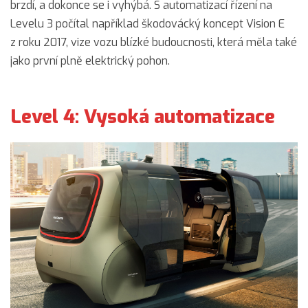
brzdí, a dokonce se i vyhýbá. S automatizací řízení na
Levelu 3 počítal například škodovácký koncept Vision E
z roku 2017, vize vozu blízké budoucnosti, která měla také
jako první plně elektrický pohon.
Level 4: Vysoká automatizace