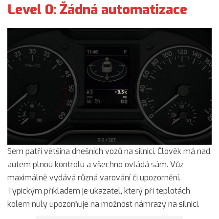
Level 0: Žádná automatizace
Sem patří většina dnešních vozů na silnici. Člověk má nad
autem plnou kontrolu a všechno ovládá sám. Vůz
maximálně vydává různá varování či upozornění.
Typickým příkladem je ukazatel, který při teplotách
kolem nuly upozorňuje na možnost námrazy na silnici.