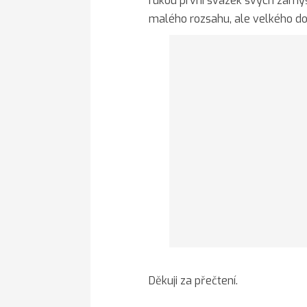
rukou první svazek svých zamýš
malého rozsahu, ale velkého do
Děkuji za přečt