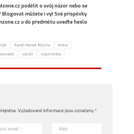
Mzone.cz podělit o svůj názor nebo se
? Blogovat můžete i vy! Své příspěvky
@mzone.cz a do předmětu uveďte heslo
elák
Karel Hynek Mácha
kniha
isovatel
výročí
vzpomínka
řejněna.
Vyžadované informace jsou označeny
*