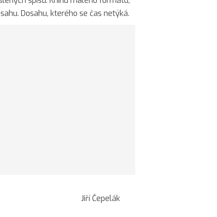
lených spisů. Knihu malého formátu,
sahu. Dosahu, kterého se čas netýká.
ení. Jiří Čepelák