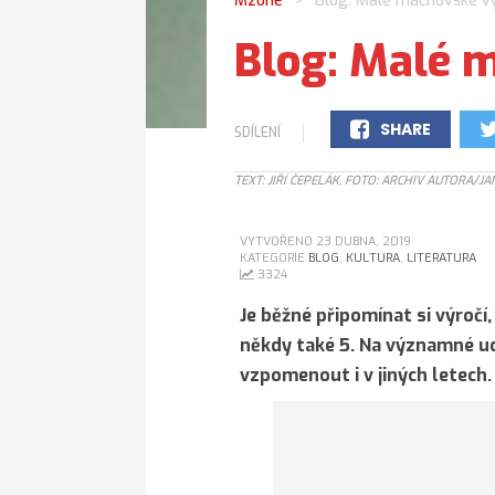
Mzone
Blog: Malé máchovské vý
>
Blog: Malé 
SHARE
SDÍLENÍ
0
TEXT: JIŘÍ ČEPELÁK, FOTO: ARCHIV AUTORA/JA
VYTVOŘENO 23 DUBNA, 2019
KATEGORIE
BLOG
,
KULTURA
,
LITERATURA
3324
Je běžné připomínat si výročí, 
někdy také 5. Na významné u
vzpomenout i v jiných letech.