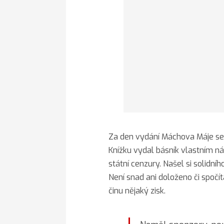
Za den vydání Máchova Máje se 
Knížku vydal básník vlastním n
státní cenzury. Našel si solidníh
Není snad ani doloženo či spoč
činu nějaký zisk.