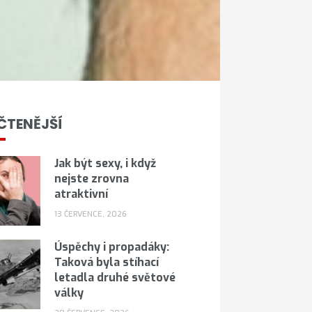
ČTENĚJŠÍ
Jak být sexy, i když
nejste zrovna
atraktivní
13 ČERVENCE, 2026
Úspěchy i propadáky:
Taková byla stíhací
letadla druhé světové
války