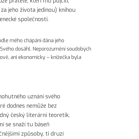
e přátele, kteří mu půjčili,
 za jeho života jedinou) knihou
enecké společnosti.
odle mého chápání dána jeho
Svého dosáhl. Neporozumění soudobých
citově, ani ekonomicky – knížečka byla
mohutného uznání svého
eré dodnes nemůže bez
ný český literární teoretik,
vní se snaží tu báseň
čnějšími způsoby, ti druzí