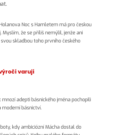
nat.
že Holanova Noc s Hamletem má pro českou
Myslím, že se příliš nemýlil, jenže ani
 svou skladbou toho prvního českého
výročí varují
ak mnozí adepti básnického jména pochopili
 moderní básnictví.
soboty, kdy ambiciózní Mácha dostal do