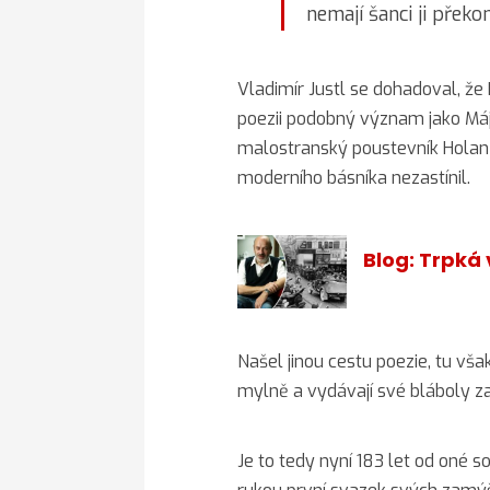
nemají šanci ji překo
Vladimír Justl se dohadoval, 
poezii podobný význam jako Máj. 
malostranský poustevník Holan
moderního básníka nezastínil.
Blog: Trpká 
Našel jinou cestu poezie, tu vš
mylně a vydávají své bláboly za
Je to tedy nyní 183 let od oné 