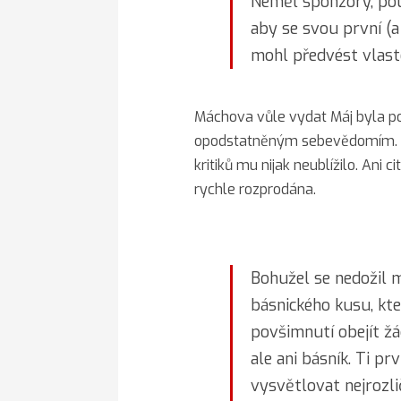
Neměl sponzory, pouz
aby se svou první (a
mohl předvést vlast
Máchova vůle vydat Máj byla p
opodstatněným sebevědomím. 
kritiků mu nijak neublížilo. Ani 
rychle rozprodána.
Bohužel se nedožil 
básnického kusu, kt
povšimnutí obejít žád
ale ani básník. Ti pr
vysvětlovat nejrozli