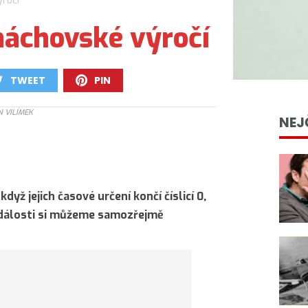
ročí
máchovské výročí
TWEET
PIN
0
0
N VILÍMEK
NEJ
když jejich časové určení končí číslicí 0,
dálosti si můžeme samozřejmě