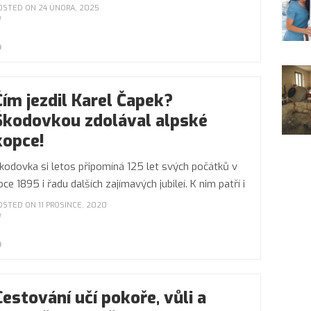
OSTED ON 24 ÚNORA, 2025
Čím jezdil Karel Čapek?
Škodovkou zdolával alpské
kopce!
kodovka si letos připomíná 125 let svých počátků v
oce 1895 i řadu dalších zajímavých jubileí. K nim patří i
OSTED ON 11 PROSINCE, 2020
Cestování učí pokoře, vůli a