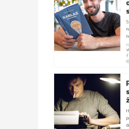
S
n
n
P
H
p
d