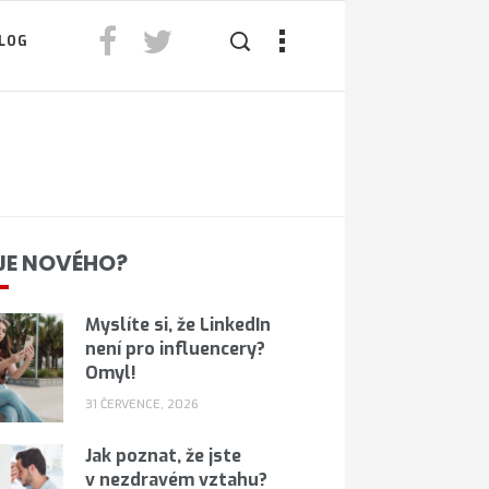
LOG
JE NOVÉHO?
Myslíte si, že LinkedIn
není pro influencery?
Omyl!
31 ČERVENCE, 2026
Jak poznat, že jste
v nezdravém vztahu?