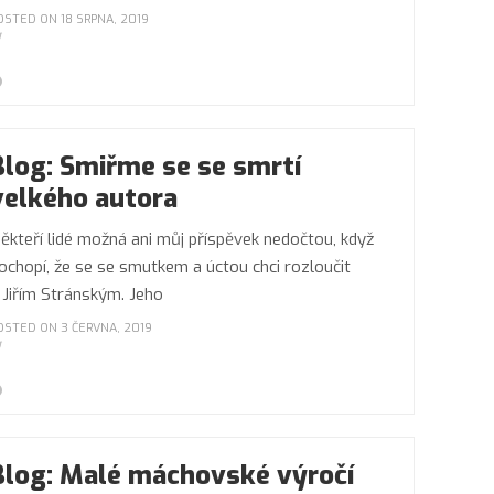
OSTED ON 18 SRPNA, 2019
Blog: Smiřme se se smrtí
velkého autora
ěkteří lidé možná ani můj příspěvek nedočtou, když
ochopí, že se se smutkem a úctou chci rozloučit
 Jiřím Stránským. Jeho
OSTED ON 3 ČERVNA, 2019
Blog: Malé máchovské výročí