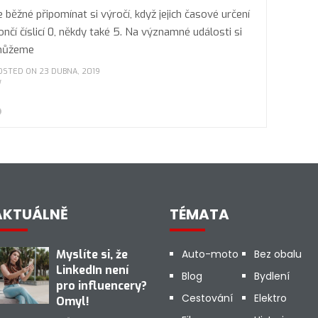
e běžné připomínat si výročí, když jejich časové určení
ončí číslicí 0, někdy také 5. Na významné události si
ůžeme
OSTED ON 23 DUBNA, 2019
AKTUÁLNĚ
TÉMATA
Myslíte si, že
Auto-moto
Bez obalu
LinkedIn není
Blog
Bydlení
pro influencery?
Cestování
Elektro
Omyl!