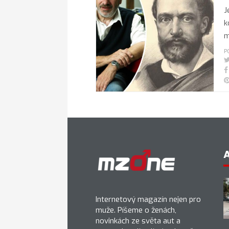
J
k
m
P
Internetový magazín nejen pro
muže. Píšeme o ženách,
novinkách ze světa aut a