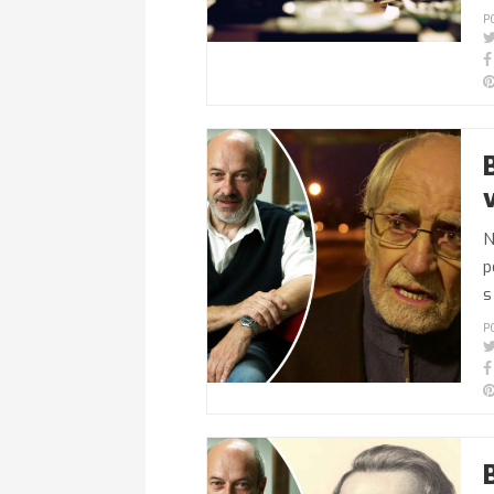
P
N
p
s
P