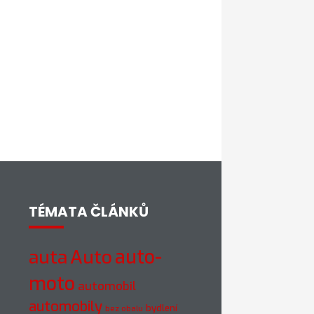
TÉMATA ČLÁNKŮ
auto-
auta
Auto
moto
automobil
automobily
bydlení
bez obalu