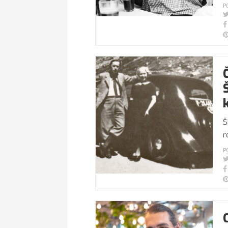
P
Š
r
P