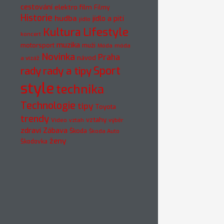
cestování
elektro
film
Filmy
Historie
hudba
jídlo a pití
jídlo
Kultura
Lifestyle
koncert
muzika
motorsport
muži
móda
Móda
Novinka
Praha
návod
a vizáž
rady
rady a tipy
Sport
style
technika
Technologie
tipy
Toyota
trendy
vztahy
Video
vztah
výběr
zdraví
Zábava
Škoda
Škoda Auto
ženy
Škodovka