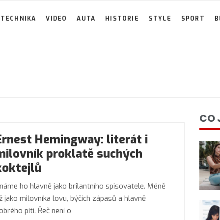
TECHNIKA
VIDEO
AUTA
HISTORIE
STYLE
SPORT
B
CO 
Ernest Hemingway: literát i
milovník proklatě suchých
koktejlů
náme ho hlavně jako brilantního spisovatele. Méně
ž jako milovníka lovu, býčích zápasů a hlavně
obrého pití. Řeč není o