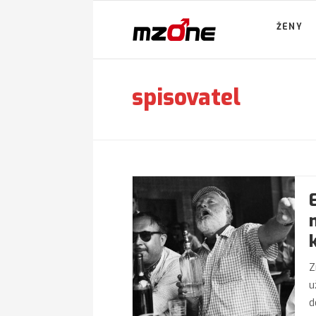
ŽENY
spisovatel
Z
u
d