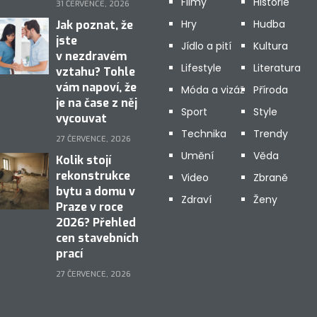
Filmy
Historie
31 ČERVENCE, 2026
Hry
Hudba
Jak poznat, že
jste
Jídlo a pití
Kultura
v nezdravém
Lifestyle
Literatura
vztahu? Tohle
vám napoví, že
Móda a vizáž
Příroda
je na čase z něj
Sport
Style
vycouvat
Technika
Trendy
27 ČERVENCE, 2026
Umění
Věda
Kolik stojí
rekonstrukce
Video
Zbraně
bytu a domu v
Zdraví
Ženy
Praze v roce
2026? Přehled
cen stavebních
prací
27 ČERVENCE, 2026