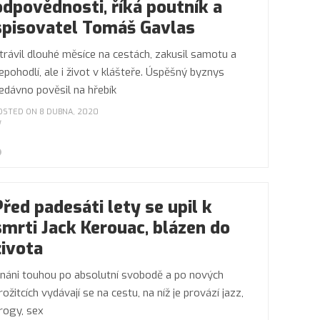
odpovědnosti, říká poutník a
spisovatel Tomáš Gavlas
trávil dlouhé měsíce na cestách, zakusil samotu a
epohodlí, ale i život v klášteře. Úspěšný byznys
edávno pověsil na hřebík
OSTED ON 8 DUBNA, 2020
Před padesáti lety se upil k
smrti Jack Kerouac, blázen do
života
náni touhou po absolutní svobodě a po nových
rožitcích vydávají se na cestu, na níž je provází jazz,
rogy, sex