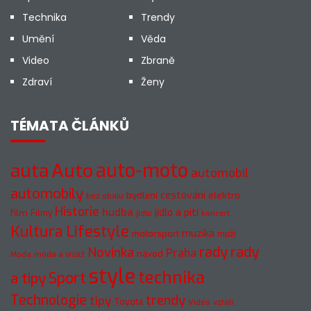
Technika
Trendy
Umění
Věda
Video
Zbraně
Zdraví
Ženy
TÉMATA ČLÁNKŮ
Auto
auto-moto
auta
automobil
automobily
cestování
elektro
bydlení
bez obalu
Historie
hudba
jídlo a pití
film
Filmy
jídlo
koncert
Kultura
Lifestyle
muzika
motorsport
muži
rady
rady
Novinka
Praha
návod
móda a vizáž
Móda
style
technika
a tipy
Sport
Technologie
trendy
tipy
Toyota
Video
vztah