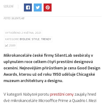
SDÍLENÍ
FOTO: SILENTLAB
VYTVOŘENO 2 KVĚTNA, 2021
KATEGORIE
BYDLENÍ
,
STYLE
,
TRENDY
2589
Mikrokanceláře české firmy SilentLab sesbíraly v
uplynulém roce celkem čtyři prestižní designová
ocenění. Nejnovějším přírůstkem je cena Good Design
Awards, kterou už od roku 1950 uděluje Chicagské
muzeum architektury a designu.
V kategorii
Nábytek
porotu
prestižní ceny
zaujaly hned
dvě mikrokanceláře Microoffice Prime a Quadrio I. Mezi