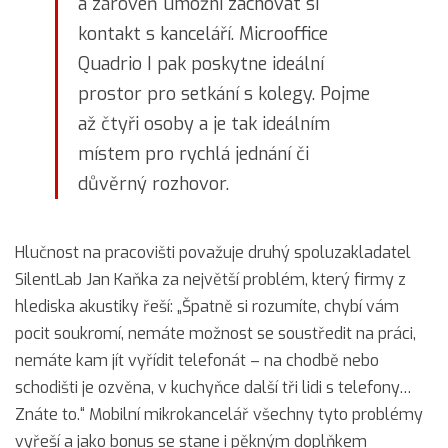
a zároveň umožní zachovat si
kontakt s kanceláří. Microoffice
Quadrio I pak poskytne ideální
prostor pro setkání s kolegy. Pojme
až čtyři osoby a je tak ideálním
místem pro rychlá jednání či
důvěrný rozhovor.
Hlučnost na pracovišti považuje druhý spoluzakladatel
SilentLab Jan Kaňka za největší problém, který firmy z
hlediska akustiky řeší: „Špatně si rozumíte, chybí vám
pocit soukromí, nemáte možnost se soustředit na práci,
nemáte kam jít vyřídit telefonát – na chodbě nebo
schodišti je ozvěna, v kuchyňce další tři lidi s telefony…
Znáte to.“ Mobilní mikrokancelář všechny tyto problémy
vyřeší a jako bonus se stane i pěkným doplňkem