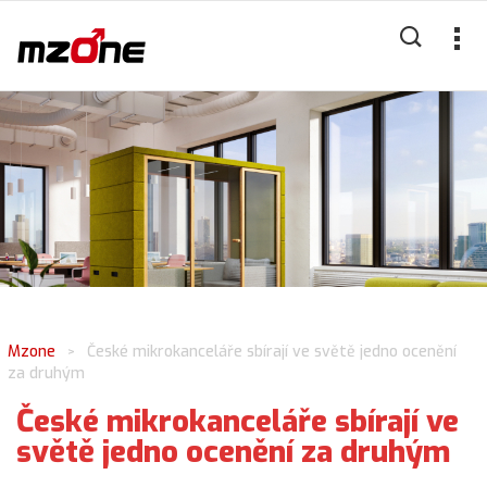
Mzone
České mikrokanceláře sbírají ve světě jedno ocenění
>
za druhým
České mikrokanceláře sbírají ve
světě jedno ocenění za druhým