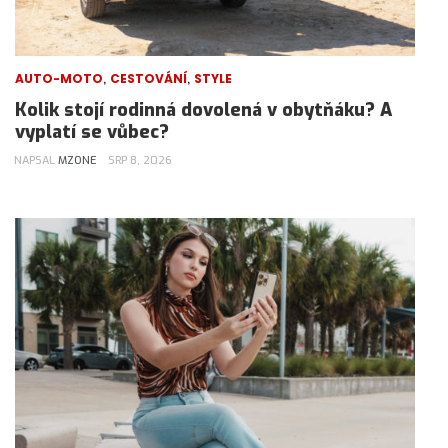
,
,
AUTO-MOTO
CESTOVÁNÍ
STYLE
Kolik stojí rodinná dovolená v obytňáku? A
vyplatí se vůbec?
NAPSAL
MZONE
SRP 8, 2026