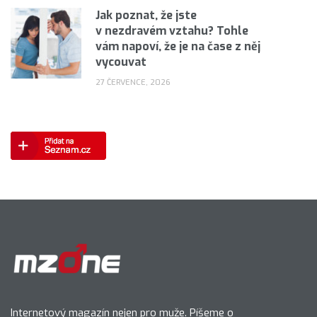
Jak poznat, že jste
v nezdravém vztahu? Tohle
vám napoví, že je na čase z něj
vycouvat
27 ČERVENCE, 2026
Internetový magazín nejen pro muže. Píšeme o