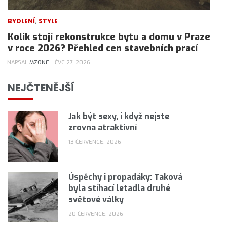
,
BYDLENÍ
STYLE
Kolik stojí rekonstrukce bytu a domu v Praze
v roce 2026? Přehled cen stavebních prací
NAPSAL
MZONE
ČVC 27, 2026
NEJČTENĚJŠÍ
Jak být sexy, i když nejste
zrovna atraktivní
13 ČERVENCE, 2026
Úspěchy i propadáky: Taková
byla stíhací letadla druhé
světové války
20 ČERVENCE, 2026