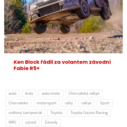
Ken Block řádil za volantem závodní
Fabie R5+
auta
Auto
auto-moto
Chorvatská rallye
Chorvatsko
motorsport
rally
rallye
Sport
světový šampionát
Toyota
Toyota Gazoo Racing
WRC
závod
Závody