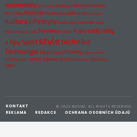
automobily
cestování
elektro
bydlení
bez obalu
Historie
hudba
jídlo a pití
film
Filmy
jídlo
koncert
Kultura
Lifestyle
muzika
motorsport
muži
rady
rady
Novinka
Praha
návod
móda a vizáž
Móda
style
technika
a tipy
Sport
Technologie
trendy
tipy
Toyota
Video
vztah
zdraví
Zábava
vztahy
Škoda
Škodovka
výběr
Škoda Auto
ženy
KONTAKT
© 2023 MZONE. ALL RIGHTS RESERVED.
REKLAMA
REDAKCE
OCHRANA OSOBNÍCH ÚDAJŮ