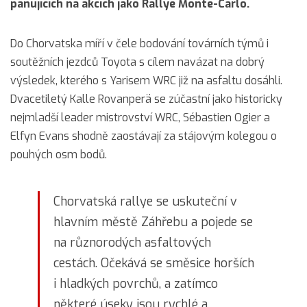
panujících na akcích jako Rallye Monte-Carlo.
Do Chorvatska míří v čele bodování továrních týmů i
soutěžních jezdců Toyota s cílem navázat na dobrý
výsledek, kterého s Yarisem WRC již na asfaltu dosáhli.
Dvacetiletý Kalle Rovanperä se zúčastní jako historicky
nejmladší leader mistrovství WRC, Sébastien Ogier a
Elfyn Evans shodně zaostávají za stájovým kolegou o
pouhých osm bodů.
Chorvatská rallye se uskuteční v
hlavním městě Záhřebu a pojede se
na různorodých asfaltových
cestách. Očekává se směsice horších
i hladkých povrchů, a zatímco
některé úseky jsou rychlé a