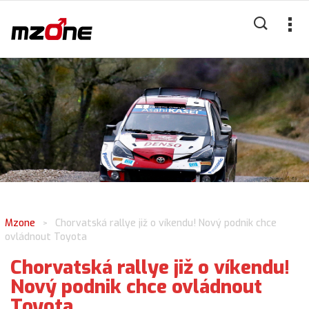
Mzone
Chorvatská rallye již o víkendu! Nový podnik chce
>
ovládnout Toyota
Chorvatská rallye již o víkendu!
Nový podnik chce ovládnout
Toyota