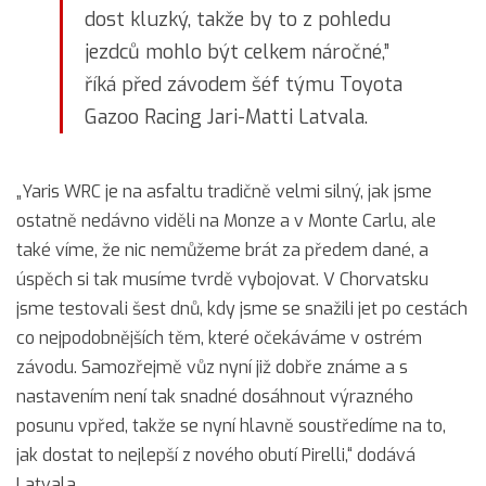
dost kluzký, takže by to z pohledu
jezdců mohlo být celkem náročné,”
říká před závodem šéf týmu Toyota
Gazoo Racing Jari-Matti Latvala.
„Yaris WRC je na asfaltu tradičně velmi silný, jak jsme
ostatně nedávno viděli na Monze a v Monte Carlu, ale
také víme, že nic nemůžeme brát za předem dané, a
úspěch si tak musíme tvrdě vybojovat. V Chorvatsku
jsme testovali šest dnů, kdy jsme se snažili jet po cestách
co nejpodobnějších těm, které očekáváme v ostrém
závodu. Samozřejmě vůz nyní již dobře známe a s
nastavením není tak snadné dosáhnout výrazného
posunu vpřed, takže se nyní hlavně soustředíme na to,
jak dostat to nejlepší z nového obutí Pirelli,“ dodává
Latvala.