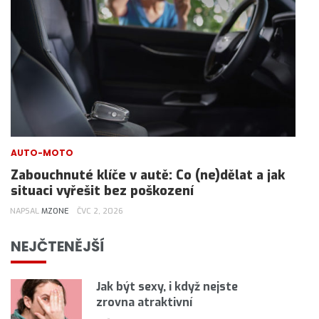
AUTO-MOTO
Zabouchnuté klíče v autě: Co (ne)dělat a jak
situaci vyřešit bez poškození
NAPSAL
MZONE
ČVC 2, 2026
NEJČTENĚJŠÍ
Jak být sexy, i když nejste
zrovna atraktivní