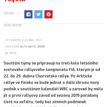
SDÍLENÍ
FOTO: TOYOTA
VYTVOŘENO 21 DUBNA, 2021
KATEGORIE
AUTO-MOTO
,
SPORT
3670
Soutěžní týmy se připravují na třetí kolo letošního
světového rallyového šampionátu FIA, kterým je od
22. do 25. dubna Chorvatská rallye. Po Arktické
rallye ve Finsku se bude jednat o další zbrusu nový
podnik v soutěžním kalendáři WRC a zároveň by mělo
jít o první rallyový závod od sezóny 2019 pořádaný
čistě na asfaltu, tedy bez zimních podmínek