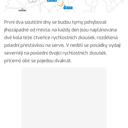
První dva soutěžní dny se budou týmy pohybovat
jihozápadně od města; na každý den jsou naplánována
dvě kola téže čtveřice rychlostních zkoušek, rozdělená
polední přestávkou na servis. V neděli se posádky vydají
severněji na poslední dvojici rychlostních zkoušek,
přičemž obě se pojedou dvakrát.