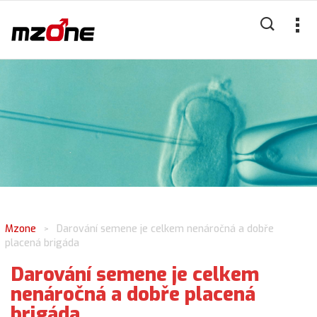
Mzone
Darování semene je celkem nenáročná a dobře
>
placená brigáda
Darování semene je celkem
nenáročná a dobře placená
brigáda