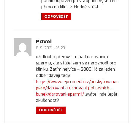
podali odpověď při vstupním vyšetření
přímo na klinice. Hodně štěstí!
ODPOVĚDĚT
Pavel
8. 9. 2021 - 16:23
už dlouho přemýšlím nad darováním
sperma, ale stále jsem se nerozhodl pro
kliniku. Zatím nejvíce – 2000 Kč za jeden
odběr dávají tady
https://www.repromeda.cz/poskytovana-
pece/darovani-a-uchovani-pohlavnich-
bunek/darovani-spermii/
.Máte jinde lepší
zkušenost?
ODPOVĚDĚT