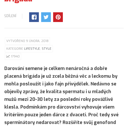
SDÍLENÍ
VYTVOŘENO 9 ÚNORA, 2018
KATEGORIE
LIFESTYLE
,
STYLE
17940
Darování semene je celkem nenáročná a dobře
placená brigáda je už zcela běžná věc a leckomu by
mohla posloužit i jako fajn přivýdělek. Nedávno se
objevily zprávy, že kvalita spermatu i u mladých
mužů mezi 20-30 lety za poslední roky povážlivě
klesla. Podmínkám pro dárcovství vyhovuje všem
kritériím pouze jeden dárce z dvaceti. Proč tedy své
sperminátory nedarovat? Rozšíříte svůj genofond