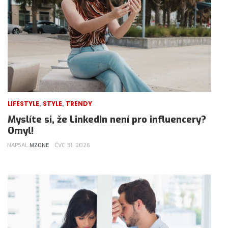
,
,
LIFESTYLE
STYLE
TRENDY
Myslíte si, že LinkedIn není pro influencery?
Omyl!
NAPSAL
MZONE
ČVC 31, 2026