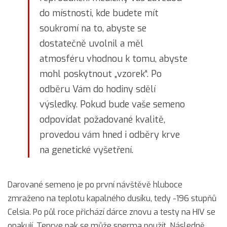
do místnosti, kde budete mít
soukromí na to, abyste se
dostatečně uvolnil a měl
atmosféru vhodnou k tomu, abyste
mohl poskytnout „vzorek“. Po
odběru Vám do hodiny sdělí
výsledky. Pokud bude vaše semeno
odpovídat požadované kvalitě,
provedou vám hned i odběry krve
na genetické vyšetření.
Darované semeno je po první návštěvě hluboce
zmraženo na teplotu kapalného dusíku, tedy -196 stupňů
Celsia. Po půl roce přichází dárce znovu a testy na HIV se
opakují. Teprve pak se může sperma použít. Následně