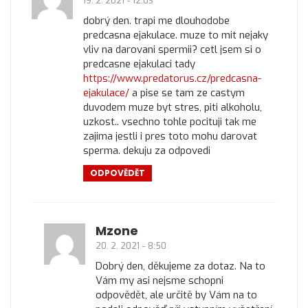
19. 2. 2021 - 12:03
dobrý den. trapi me dlouhodobe
predcasna ejakulace. muze to mit nejaky
vliv na darovani spermii? cetl jsem si o
predcasne ejakulaci tady
https://www.predatorus.cz/predcasna-
ejakulace/
a pise se tam ze castym
duvodem muze byt stres, piti alkoholu,
uzkost.. vsechno tohle pocituji tak me
zajima jestli i pres toto mohu darovat
sperma. dekuju za odpovedi
ODPOVĚDĚT
Mzone
20. 2. 2021 - 8:50
Dobrý den, děkujeme za dotaz. Na to
Vám my asi nejsme schopni
odpovědět, ale určitě by Vám na to