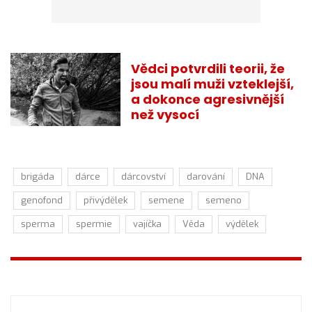
Vědci potvrdili teorii, že
jsou malí muži vzteklejší,
a dokonce agresivnější
než vysocí
brigáda
dárce
dárcovství
darování
DNA
genofond
přivýdělek
semene
semeno
sperma
spermie
vajíčka
Věda
výdělek