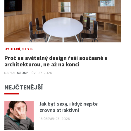
,
BYDLENÍ
STYLE
Proč se světelný design řeší současně s
architekturou, ne až na konci
NAPSAL
MZONE
ČVC 27, 2026
NEJČTENĚJŠÍ
Jak být sexy, i když nejste
zrovna atraktivní
13 ČERVENCE, 2026