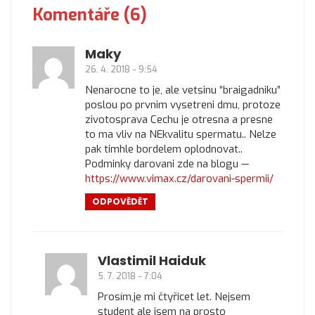
Komentáře (6)
Maky
26. 4. 2018 - 9:54
Nenarocne to je, ale vetsinu “braigadniku”
poslou po prvnim vysetreni dmu, protoze
zivotosprava Cechu je otresna a presne
to ma vliv na NEkvalitu spermatu.. Nelze
pak timhle bordelem oplodnovat..
Podminky darovani zde na blogu —
https://www.vimax.cz/darovani-spermii/
ODPOVĚDĚT
Vlastimil Haiduk
5. 7. 2018 - 7:04
Prosím,je mi čtyřicet let. Nejsem
student ale jsem na prosto