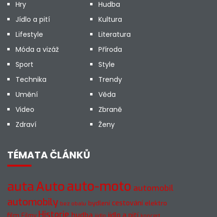
Hry
Hudba
Jídlo a pití
Kultura
Lifestyle
Literatura
Móda a vizáž
Příroda
Sport
Style
Technika
Trendy
Umění
Věda
Video
Zbraně
Zdraví
Ženy
TÉMATA ČLÁNKŮ
auto-moto
auta
Auto
automobil
automobily
cestování
elektro
bydlení
bez obalu
Historie
hudba
jídlo a pití
film
Filmy
jídlo
koncert