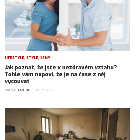
,
,
LIFESTYLE
STYLE
ŽENY
Jak poznat, že jste v nezdravém vztahu?
Tohle vám napoví, že je na čase z něj
vycouvat
NAPSAL
MZONE
ČVC 27, 2026