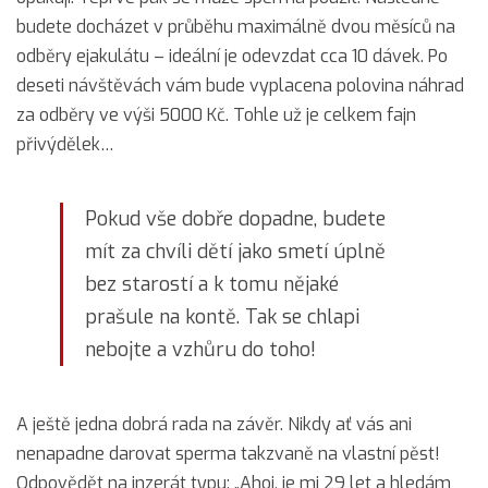
budete docházet v průběhu maximálně dvou měsíců na
odběry ejakulátu – ideální je odevzdat cca 10 dávek. Po
deseti návštěvách vám bude vyplacena polovina náhrad
za odběry ve výši 5000 Kč. Tohle už je celkem fajn
přivýdělek…
Pokud vše dobře dopadne, budete
mít za chvíli dětí jako smetí úplně
bez starostí a k tomu nějaké
prašule na kontě. Tak se chlapi
nebojte a vzhůru do toho!
A ještě jedna dobrá rada na závěr. Nikdy ať vás ani
nenapadne darovat sperma takzvaně na vlastní pěst!
Odpovědět na inzerát typu: „Ahoj, je mi 29 let a hledám