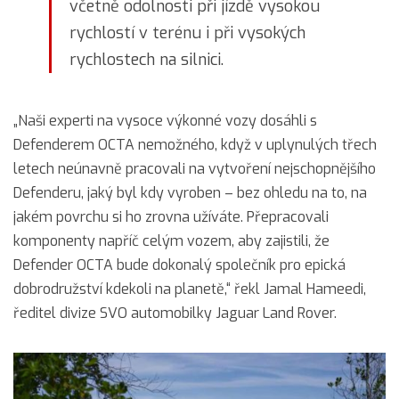
včetně odolnosti při jízdě vysokou
rychlostí v terénu i při vysokých
rychlostech na silnici.
„Naši experti na vysoce výkonné vozy dosáhli s
Defenderem OCTA nemožného, když v uplynulých třech
letech neúnavně pracovali na vytvoření nejschopnějšího
Defenderu, jaký byl kdy vyroben – bez ohledu na to, na
jakém povrchu si ho zrovna užíváte. Přepracovali
komponenty napříč celým vozem, aby zajistili, že
Defender OCTA bude dokonalý společník pro epická
dobrodružství kdekoli na planetě,“ řekl Jamal Hameedi,
ředitel divize SVO automobilky Jaguar Land Rover.