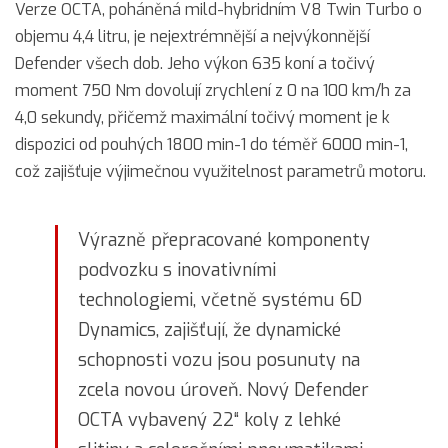
Verze OCTA, poháněná mild-hybridním V8 Twin Turbo o
objemu 4,4 litru, je nejextrémnější a nejvýkonnější
Defender všech dob. Jeho výkon 635 koní a točivý
moment 750 Nm dovolují zrychlení z 0 na 100 km/h za
4,0 sekundy, přičemž maximální točivý moment je k
dispozici od pouhých 1800 min-1 do téměř 6000 min-1,
což zajišťuje výjimečnou využitelnost parametrů motoru.
Výrazně přepracované komponenty
podvozku s inovativními
technologiemi, včetně systému 6D
Dynamics, zajišťují, že dynamické
schopnosti vozu jsou posunuty na
zcela novou úroveň. Nový Defender
OCTA vybavený 22“ koly z lehké