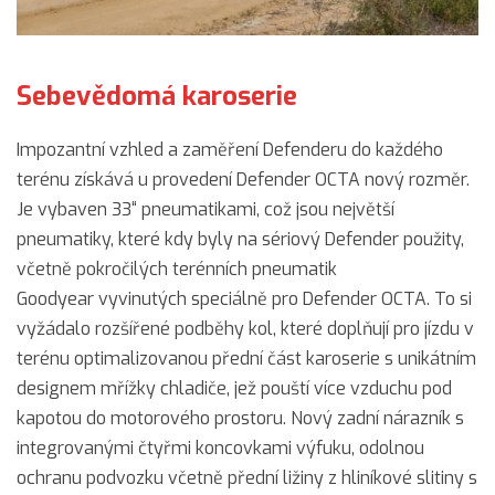
Sebevědomá karoserie
Impozantní vzhled a zaměření Defenderu do každého
terénu získává u provedení Defender OCTA nový rozměr.
Je vybaven 33“ pneumatikami, což jsou největší
pneumatiky, které kdy byly na sériový Defender použity,
včetně pokročilých terénních pneumatik
Goodyear vyvinutých speciálně pro Defender OCTA. To si
vyžádalo rozšířené podběhy kol, které doplňují pro jízdu v
terénu optimalizovanou přední část karoserie s unikátním
designem mřížky chladiče, jež pouští více vzduchu pod
kapotou do motorového prostoru. Nový zadní nárazník s
integrovanými čtyřmi koncovkami výfuku, odolnou
ochranu podvozku včetně přední ližiny z hliníkové slitiny s