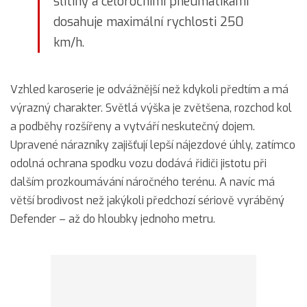
slitiny a celoročními pneumatikami
dosahuje maximální rychlosti 250
km/h.
Vzhled karoserie je odvážnější než kdykoli předtím a má
výrazný charakter. Světlá výška je zvětšena, rozchod kol
a podběhy rozšířeny a vytváří neskutečný dojem.
Upravené nárazníky zajišťují lepší nájezdové úhly, zatímco
odolná ochrana spodku vozu dodává řidiči jistotu při
dalším prozkoumávání náročného terénu. A navíc má
větší brodivost než jakýkoli předchozí sériově vyráběný
Defender – až do hloubky jednoho metru.