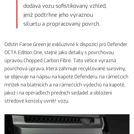
dodává vozu sofistikovaný vzhled,
jenž podtrhne jeho výraznou
siluetu a propracovaný povrch.
Odstín Faroe Green je exkluzivně k dispozici pro Defender
OCTA Edition One, stejně jako detaily s povrchovou
úpravou Chopped Carbon Fibre. Tato velice výrazná
povrchová úprava, která zahrnuje recyklované suroviny,
se objevuje na nápisu na kapotě Defenderu, na rámečcích
mřížek na blatnících a na rámečcích výdechů na kapotě,
jakož i na opěradlech předních sedadel a obložení
středové konzoly uvnitř vozu.