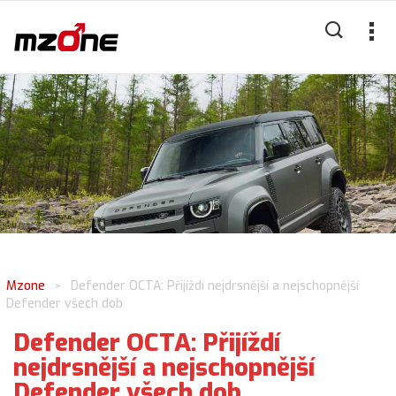
Mzone
Defender OCTA: Přijíždí nejdrsnější a nejschopnější
>
Defender všech dob
Defender OCTA: Přijíždí
nejdrsnější a nejschopnější
Defender všech dob