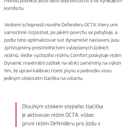
mohou podnikat ještě delší dobrodružství a ve vynikajícím
komfortu.
Veškeré schopnosti nového Defenderu OCTA, který umí
samočinně rozpoznat, po jakém povrchu se pohybuje, a
podle toho optimalizovat své dynamické nastavení, jsou
zpřístupněny prostřednictvím vylepšených jízdních
režimů. Vedle výchozího režimu Comfort poskytuje režim
Dynamic maximální zážitek na silnici zaměřený na výkon
tím, že upraví kalibraci řízení, plynu a podvozku vozu
jediným stisknutím tlačítka na volantu.
Dlouhým stiskem stejného tlačítka
je aktivován režim OCTA, vůbec
první režim Defenderu pro jízdu v