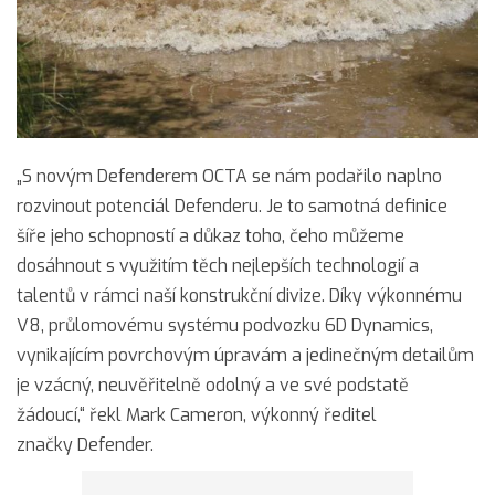
„S novým Defenderem OCTA se nám podařilo naplno
rozvinout potenciál Defenderu. Je to samotná definice
šíře jeho schopností a důkaz toho, čeho můžeme
dosáhnout s využitím těch nejlepších technologií a
talentů v rámci naší konstrukční divize. Díky výkonnému
V8, průlomovému systému podvozku 6D Dynamics,
vynikajícím povrchovým úpravám a jedinečným detailům
je vzácný, neuvěřitelně odolný a ve své podstatě
žádoucí,“ řekl Mark Cameron, výkonný ředitel
značky Defender.