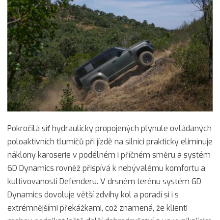
Pokročilá síť hydraulicky propojených plynule ovládaných
poloaktivních tlumičů při jízdě na silnici prakticky eliminuje
náklony karoserie v podélném i příčném směru a systém
6D Dynamics rovněž přispívá k nebývalému komfortu a
kultivovanosti Defenderu. V drsném terénu systém 6D
Dynamics dovoluje větší zdvihy kol a poradí si i s
extrémnějšími překážkami, což znamená, že klienti