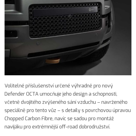
Volitelné příslušenství určené výhradně pro nový
Defender OCTA umocňuje jeho design a schopnosti,
včetně dvojitého zvýšeného sání vzduchu – navrženého
speciálně pro tento vůz – s detaily s povrchovou úpravou
Chopped Carbon Fibre, navíc se sadou pro montáž
navijáku pro extrémnější off-road dobrodružství.