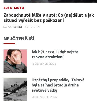
AUTO-MOTO
Zabouchnuté klíče v autě: Co (ne)dělat a jak
situaci vyřešit bez poškození
NAPSAL
MZONE
ČVC 2, 2026
NEJČTENĚJŠÍ
Jak být sexy, i když nejste
zrovna atraktivní
13 ČERVENCE, 2026
Úspěchy i propadáky: Taková
byla stíhací letadla druhé
světové války
20 ČERVENCE, 2026