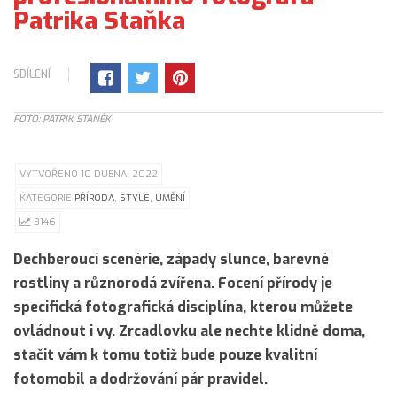
Patrika Staňka
SDÍLENÍ
FOTO: PATRIK STANĚK
VYTVOŘENO 10 DUBNA, 2022
KATEGORIE
PŘÍRODA
,
STYLE
,
UMĚNÍ
3146
Dechberoucí scenérie, západy slunce, barevné
rostliny a různorodá zvířena. Focení přírody je
specifická fotografická disciplína, kterou můžete
ovládnout i vy. Zrcadlovku ale nechte klidně doma,
stačit vám k tomu totiž bude pouze kvalitní
fotomobil a dodržování pár pravidel.