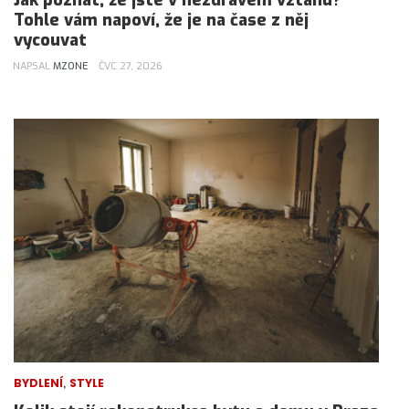
Jak poznat, že jste v nezdravém vztahu?
Tohle vám napoví, že je na čase z něj
vycouvat
NAPSAL
MZONE
ČVC 27, 2026
,
BYDLENÍ
STYLE