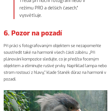
Třeba při noční fotografii nebo v
režimu PRO a delších časech,“
vysvětluje.
6. Pozor na pozadí
Při práci s fotografovaným objektem se nezapomeňte
soustředit také na harmonii všech částí záběru. „Při
plánování kompozice sledujte, co je před/za foceným
objektem a eliminujte rušivé prvky. Například lampa nebo
strom rostoucí z hlavy,“ klade Staněk důraz na harmonii v
pozadí.