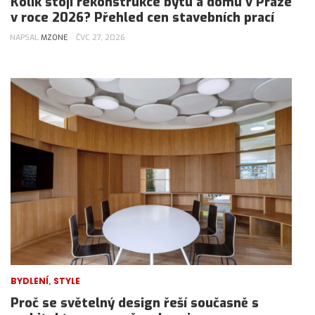
Kolik stojí rekonstrukce bytu a domu v Praze
v roce 2026? Přehled cen stavebních prací
NAPSAL
MZONE
ČVC 27, 2026
,
BYDLENÍ
STYLE
Proč se světelný design řeší současně s