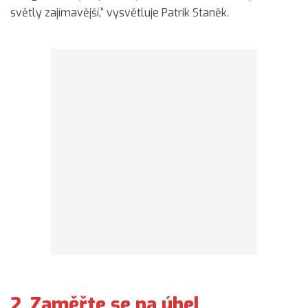
světly zajímavější,“ vysvětluje Patrik Staněk.
2. Zaměřte se na úhel