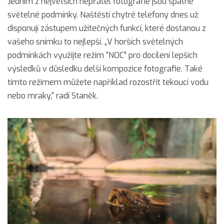
Jedním z největších nepřátel fotografie jsou špatné
světelné podmínky. Naštěstí chytré telefony dnes už
disponují zástupem užitečných funkcí, které dostanou z
vašeho snímku to nejlepší. „V horších světelných
podmínkách využijte režim “NOC” pro docílení lepších
výsledků v důsledku delší kompozice fotografie. Také
tímto režimem můžete například rozostřit tekoucí vodu
nebo mraky,“ radí Staněk.