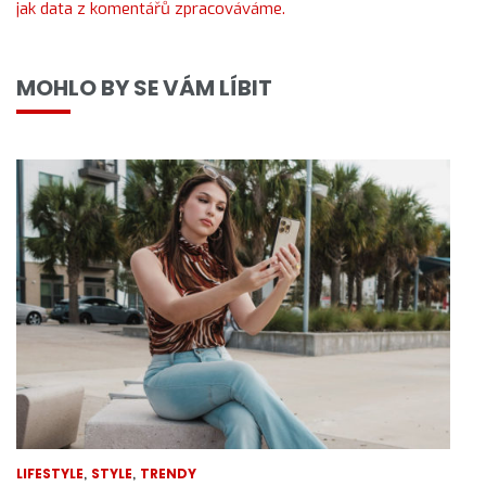
jak data z komentářů zpracováváme.
MOHLO BY SE VÁM LÍBIT
,
,
LIFESTYLE
STYLE
TRENDY