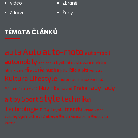
Video
Zbraně
Zdraví
Ženy
TÉMATA ČLÁNKŮ
auto-moto
auta
Auto
automobil
automobily
cestování
elektro
bydlení
bez obalu
Historie
hudba
jídlo a pití
film
Filmy
jídlo
koncert
Kultura
Lifestyle
muzika
motorsport
muži
rady
rady
Novinka
Praha
návod
móda a vizáž
Móda
style
technika
a tipy
Sport
Technologie
trendy
tipy
Toyota
Video
vztah
zdraví
Zábava
vztahy
Škoda
Škodovka
výběr
Škoda Auto
ženy