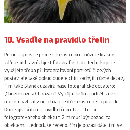
10. Vsaďte na pravidlo třetin
Pomocí správné práce s rozostřením můžete krásně
zdůraznit hlavní objekt fotografie. Tuto techniku jistě
využijete třeba při fotografování portrétů či celých
postav, ale také pokud budete chtít zachytit různé detaily.
Tím také Staněk uzavírá naše fotografické desatero:
„Chcete rozostřit pozadí? Využijte režim portrét, kde si
můžete vybrat z několika efektů rozostřeného pozadí.
Dodržujte přitom pravidlo třetin, tzn… 1 m od
fotografovaného objektu = 2 m musí být pozadí za
objektem… Jednoduše řečeno, čím je pozadí dále, tím se