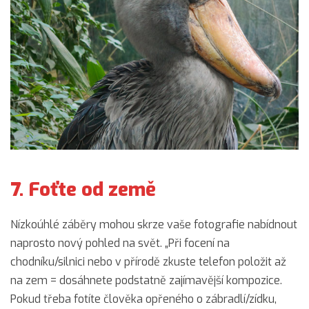
7. Foťte od země
Nízkoúhlé záběry mohou skrze vaše fotografie nabídnout
naprosto nový pohled na svět. „Při focení na
chodníku/silnici nebo v přírodě zkuste telefon položit až
na zem = dosáhnete podstatně zajímavější kompozice.
Pokud třeba fotíte člověka opřeného o zábradlí/zídku,