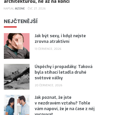
architekturou, ne až na konci
NAPSAL
MZONE
ČVC 27, 2026
NEJČTENĚJŠÍ
Jak být sexy, i když nejste
zrovna atraktivní
13 ČERVENCE, 2026
Úspěchy i propadáky: Taková
byla stíhací letadla druhé
světové války
20 ČERVENCE, 2026
Jak poznat, že jste
v nezdravém vztahu? Tohle
vám napoví, že je na čase z něj
vycouvat