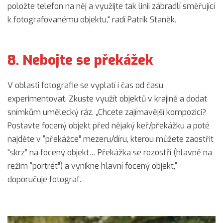
položte telefon na něj a využijte tak linii zábradlí směřující
k fotografovanému objektu,“ radí Patrik Staněk.
8. Nebojte se překážek
V oblasti fotografie se vyplatí i čas od času
experimentovat. Zkuste využít objektů v krajině a dodat
snímkům umělecký ráz. „Chcete zajímavější kompozici?
Postavte focený objekt před nějaký keř/překážku a poté
najděte v “překážce” mezeru/díru, kterou můžete zaostřit
“skrz” na focený objekt… Překážka se rozostří (hlavně na
režim “portrét”) a vynikne hlavní focený objekt,“
doporučuje fotograf.