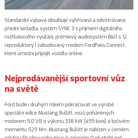
Standardní výbava obsahuje vyhřívaná a odvětrávaná
přední sedadla, systém SYNC 3 s příjmem digitálního
rozhlasového vysílání, prémiový audiosystém B&O s 12
reproduktory i zabudovaný modem FordPass Connect,
které umožní připojit vozidlo online.
Nejprodávanější sportovní vůz
na světě
Ford bude i druhým rokem pokračovat ve výrobě
speciální edice Mustang Bullitt, vozů poháněných
motorem 5.0 V8 o výkonu 338 kW (459 koní) a točivém
momentu 529 Nm. Mustang Bullitt je nabízen v černém
odstínu Shadow nebo tmavě zeleném Dark Highland.