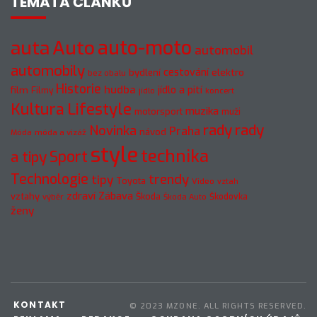
TÉMATA ČLÁNKŮ
auto-moto
auta
Auto
automobil
automobily
cestování
elektro
bydlení
bez obalu
Historie
hudba
jídlo a pití
film
Filmy
jídlo
koncert
Kultura
Lifestyle
muzika
motorsport
muži
rady
rady
Novinka
Praha
návod
móda a vizáž
Móda
style
technika
a tipy
Sport
Technologie
trendy
tipy
Toyota
Video
vztah
zdraví
Zábava
vztahy
Škoda
Škodovka
výběr
Škoda Auto
ženy
KONTAKT
© 2023 MZONE. ALL RIGHTS RESERVED.