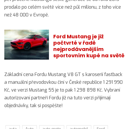
prodalo po celém světě více než půl milionu, z toho více
než 48 000 v Evropě.
Ford Mustang je již
počtvrté v řadě
nejprodávanějším
sportovním kupé na světě
Základní cena Fordu Mustang V8 GT s karoserií fastback
a manuální převodovkou činí v České republice 1 291 990
Kč, ve verzi Mustang 55 je to pak 1 298 898 Kč. Vybraní
autorizovaní partneři Fordu již na tuto verzi přijímají
objednávky, tak si pospěšte!
auta
Auto
auto-moto
automobil
Ford