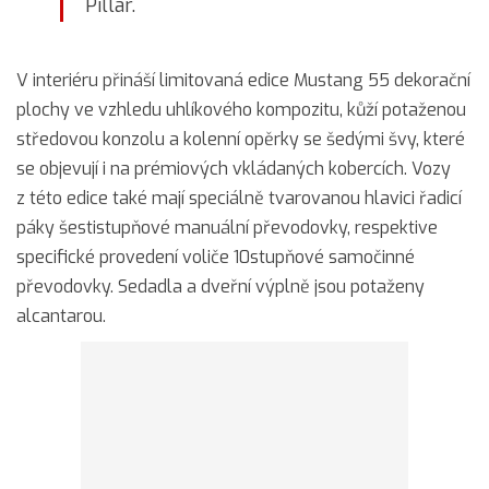
Pillar.
V interiéru přináší limitovaná edice Mustang 55 dekorační
plochy ve vzhledu uhlíkového kompozitu, kůží potaženou
středovou konzolu a kolenní opěrky se šedými švy, které
se objevují i na prémiových vkládaných kobercích. Vozy
z této edice také mají speciálně tvarovanou hlavici řadicí
páky šestistupňové manuální převodovky, respektive
specifické provedení voliče 10stupňové samočinné
převodovky. Sedadla a dveřní výplně jsou potaženy
alcantarou.