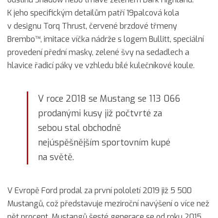
K jeho specifickým detailům patří 19palcová kola
v designu Torq Thrust, červené brzdové třmeny
Brembo™, imitace víčka nádrže s logem Bullitt, speciální
provedení přední masky, zelené švy na sedadlech a
hlavice řadicí páky ve vzhledu bílé kulečníkové koule.
V roce 2018 se Mustang se 113 066
prodanými kusy již počtvrté za
sebou stal obchodně
nejúspěšnějším sportovním kupé
na světě.
V Evropě Ford prodal za první pololetí 2019 již 5 500
Mustangů, což představuje meziroční navýšení o více než
pět procent. Mustangů šesté generace se od roku 2015