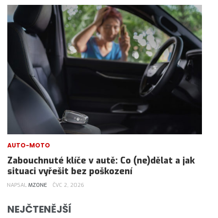
AUTO-MOTO
Zabouchnuté klíče v autě: Co (ne)dělat a jak
situaci vyřešit bez poškození
NAPSAL
MZONE
ČVC 2, 2026
NEJČTENĚJŠÍ