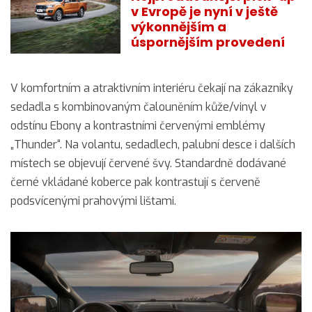
v Evropě je nyní v ještě
výkonnějším a
úspornějším provedení
V komfortním a atraktivním interiéru čekají na zákazníky
sedadla s kombinovaným čalouněním kůže/vinyl v
odstínu Ebony a kontrastními červenými emblémy
„Thunder“. Na volantu, sedadlech, palubní desce i dalších
místech se objevují červené švy. Standardně dodávané
černé vkládané koberce pak kontrastují s červeně
podsvícenými prahovými lištami.