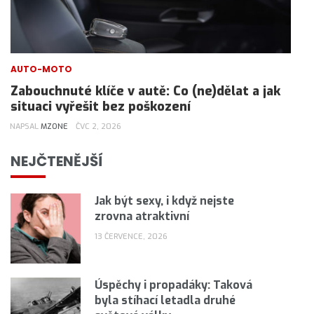
AUTO-MOTO
Zabouchnuté klíče v autě: Co (ne)dělat a jak
situaci vyřešit bez poškození
NAPSAL
MZONE
ČVC 2, 2026
NEJČTENĚJŠÍ
Jak být sexy, i když nejste
zrovna atraktivní
13 ČERVENCE, 2026
Úspěchy i propadáky: Taková
byla stíhací letadla druhé