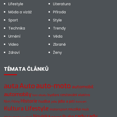
Lifestyle
Literatura
Móda a vizáž
Příroda
Sport
Style
Technika
Trendy
Umění
Věda
Video
Zbraně
Zdraví
Ženy
TÉMATA ČLÁNKŮ
auto-moto
auta
Auto
automobil
automobily
cestování
elektro
bydlení
bez obalu
Historie
hudba
jídlo a pití
film
Filmy
jídlo
koncert
Kultura
Lifestyle
muzika
motorsport
muži
rady
rady
Novinka
Praha
návod