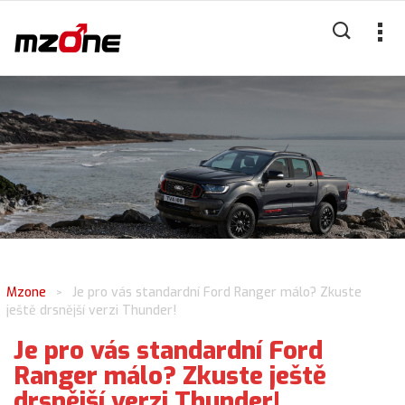
Mzone
Je pro vás standardní Ford Ranger málo? Zkuste
>
ještě drsnější verzi Thunder!
Je pro vás standardní Ford
Ranger málo? Zkuste ještě
drsnější verzi Thunder!