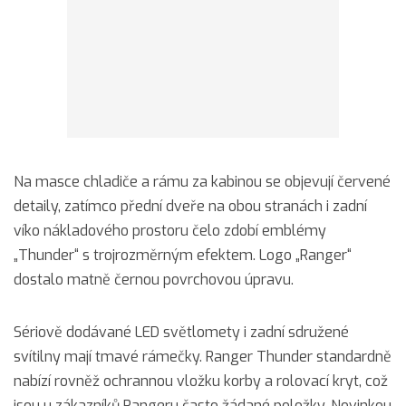
Na masce chladiče a rámu za kabinou se objevují červené
detaily, zatímco přední dveře na obou stranách i zadní
víko nákladového prostoru čelo zdobí emblémy
„Thunder“ s trojrozměrným efektem. Logo „Ranger“
dostalo matně černou povrchovou úpravu.
Sériově dodávané LED světlomety i zadní sdružené
svítilny mají tmavé rámečky. Ranger Thunder standardně
nabízí rovněž ochrannou vložku korby a rolovací kryt, což
jsou u zákazníků Rangeru často žádané položky. Novinkou