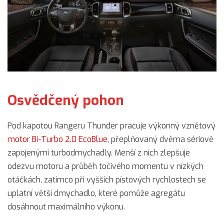
Osvědčený pohon
Pod kapotou Rangeru Thunder pracuje výkonný vznětový
motor Bi-Turbo 2.0 EcoBlue
, přeplňovaný dvěma sériově
zapojenými turbodmychadly. Menší z nich zlepšuje
odezvu motoru a průběh točivého momentu v nízkých
otáčkách, zatímco při vyšších pístových rychlostech se
uplatní větší dmychadlo, které pomůže agregátu
dosáhnout maximálního výkonu.