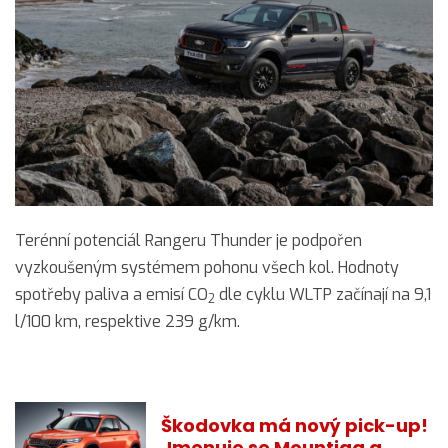
Terénní potenciál Rangeru Thunder je podpořen
vyzkoušeným systémem pohonu všech kol. Hodnoty
spotřeby paliva a emisí CO
dle cyklu WLTP začínají na 9,1
2
l/100 km, respektive 239 g/km.
Škodovka má nový pick-up!
Jmenuje se Mountiaq a