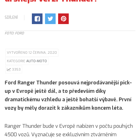
SDÍLENÍ
FOTO: FORD
VYTVOŘENO 12 ČERVNA, 2020
KATEGORIE
AUTO-MOTO
3353
Ford Ranger Thunder posouvá nejprodávanější pick-
up v Evropě ještě dál, a to především díky
dramatickému vzhledu a ještě bohatší výbavě. První
vozy by měly dorazit k zákazníkům koncem léta.
Ranger Thunder bude v Evropě nabízen v počtu pouhých
4500 vozů. Vyznačuje se exkluzivním ztvárněním