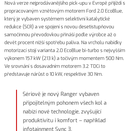
Nová verze nejprodávanějšího pick-upu v Evropě přijíždí s
propracovaným vznětovým motorem Ford 2.0 EcoBlue,
který je vybaven systémem selektivní katalytické
redukce (SCR) a ve spojení s novou desetistupňovou
samočinnou převodovkou přináší podle výrobce až o
devět procent nižší spotřebu paliva. Na vrcholu nabídky
motorizací stojí varianta 2.0 EcoBlue bi-turbo s nejvyšším
výkonem 157 kW (213 k) a točivým momentem 500 Nm.
Ve srovnání s dosavadním motorem 3.2 TDCi to
představuje nárůst o 10 kW, respektive 30 Nm.
Sériově je nový Ranger vybaven
připojitelným pohonem všech kol a
nabízí nové technologie, zvyšující
produktivitu i komfort – například
infotainment Sync 3.