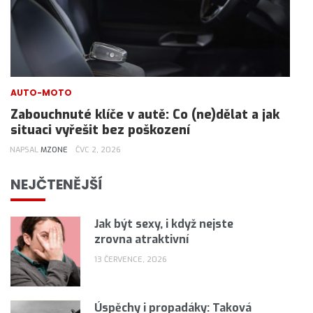
AUTO-MOTO
Zabouchnuté klíče v autě: Co (ne)dělat a jak
situaci vyřešit bez poškození
NAPSAL
MZONE
ČVC 2, 2026
NEJČTENĚJŠÍ
Jak být sexy, i když nejste
zrovna atraktivní
13 ČERVENCE, 2026
Úspěchy i propadáky: Taková