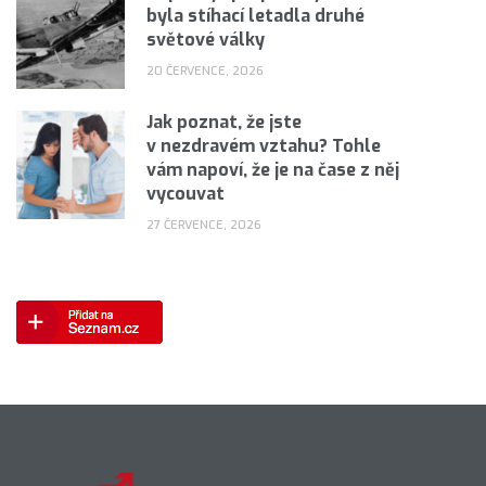
byla stíhací letadla druhé
světové války
20 ČERVENCE, 2026
Jak poznat, že jste
v nezdravém vztahu? Tohle
vám napoví, že je na čase z něj
vycouvat
27 ČERVENCE, 2026