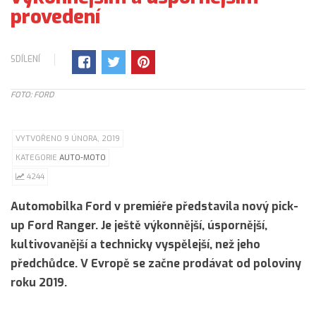
provedení
SDÍLENÍ
FOTO: FORD
VYTVOŘENO 9 ÚNORA, 2019
KATEGORIE
AUTO-MOTO
4244
Automobilka Ford v premiéře představila nový pick-
up Ford Ranger. Je ještě výkonnější, úspornější,
kultivovanější a technicky vyspělejší, než jeho
předchůdce. V Evropě se začne prodávat od poloviny
roku 2019.