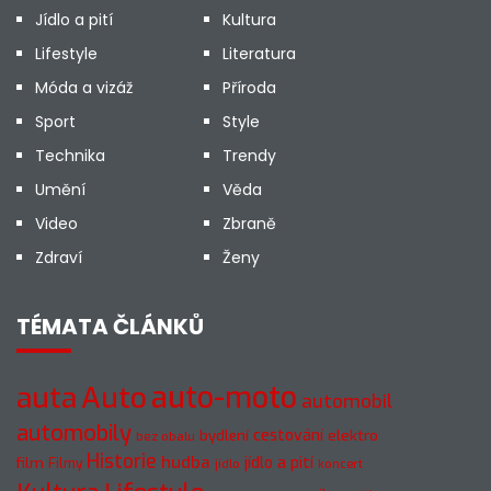
Jídlo a pití
Kultura
Lifestyle
Literatura
Móda a vizáž
Příroda
Sport
Style
Technika
Trendy
Umění
Věda
Video
Zbraně
Zdraví
Ženy
TÉMATA ČLÁNKŮ
auto-moto
auta
Auto
automobil
automobily
cestování
elektro
bydlení
bez obalu
Historie
hudba
jídlo a pití
film
Filmy
jídlo
koncert