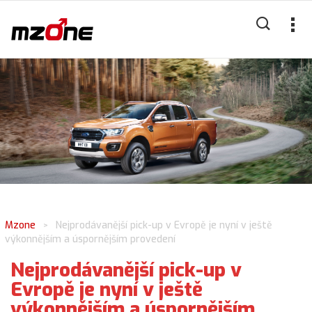
Mzone
Nejprodávanější pick-up v Evropě je nyní v ještě
>
výkonnějším a úspornějším provedení
Nejprodávanější pick-up v
Evropě je nyní v ještě
výkonnějším a úspornějším