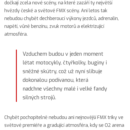
dočkají zcela nové scény, na které zazáří ty největší
hvězdy české a světové FMX scény. Ani letos tak
nebudou chybět dechberoucí výkony jezdců, adrenalin,
napětí, vůně benzínu, zvuk motorů a elektrizující
atmosféra.
Vzduchem budou v jeden moment
létat motocykly, čtyřkolky, buginy i
sněžné skútry, což už nyní slibuje
dokonalou podívanou, která
nadchne všechny malé i velké fandy
silných strojů.
Chybět pochopitelně nebudou ani nejnovější FMX triky ve
světové premiéře a gradující atmosféra, kdy se O2 arena