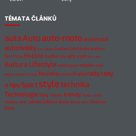
TÉMATA ČLÁNKŮ
auto-moto
auta
Auto
automobil
automobily
cestování
elektro
bydlení
bez obalu
Historie
hudba
jídlo a pití
film
Filmy
jídlo
koncert
Kultura
Lifestyle
muzika
motorsport
muži
rady
rady
Novinka
Praha
návod
móda a vizáž
Móda
style
technika
a tipy
Sport
Technologie
trendy
tipy
Toyota
Video
vztah
zdraví
Zábava
vztahy
Škoda
Škodovka
výběr
Škoda Auto
ženy