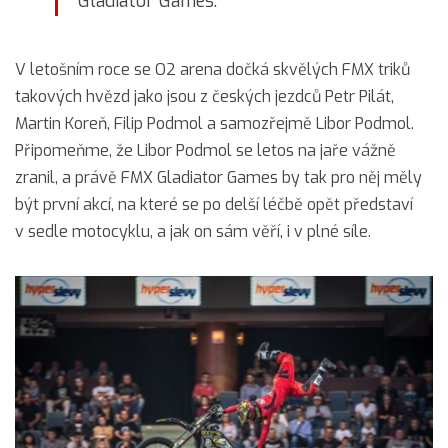
Gladiator Games.
V letošním roce se O2 arena dočká skvělých FMX triků
takových hvězd jako jsou z českých jezdců Petr Pilát,
Martin Koreň, Filip Podmol a samozřejmě Libor Podmol.
Připomeňme, že Libor Podmol se letos na jaře vážně
zranil, a právě FMX Gladiator Games by tak pro něj měly
být první akcí, na které se po delší léčbě opět představí
v sedle motocyklu, a jak on sám věří, i v plné síle.