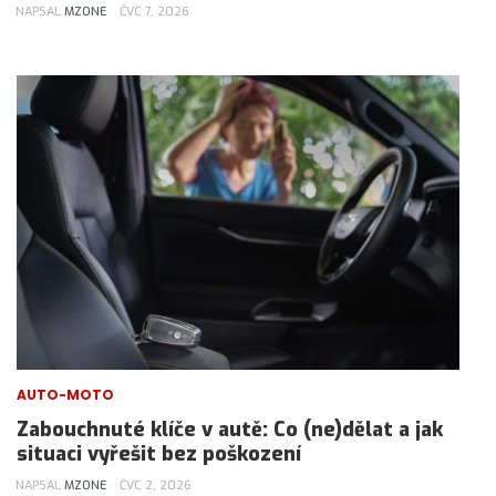
NAPSAL
MZONE
ČVC 7, 2026
AUTO-MOTO
Zabouchnuté klíče v autě: Co (ne)dělat a jak
situaci vyřešit bez poškození
NAPSAL
MZONE
ČVC 2, 2026