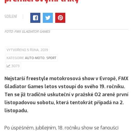
SDÍLENÍ
FOTO: FMX GLADIATOR GAMES
VYTVOŘENO 5 ŘÍJNA, 2019
KATEGORIE
AUTO-MOTO
,
SPORT
3073
Nejstarší freestyle motokrosová show v Evropě, FMX
Gladiator Games letos vstoupí do svého 19. ročníku.
Ten se již tradičně uskuteční v pražské O2 areně první
listopadovou sobotu, která tentokrát připadá na 2.
listopadu.
Po úspěšném, jubilejním, 18. ročníku show se fanoušci