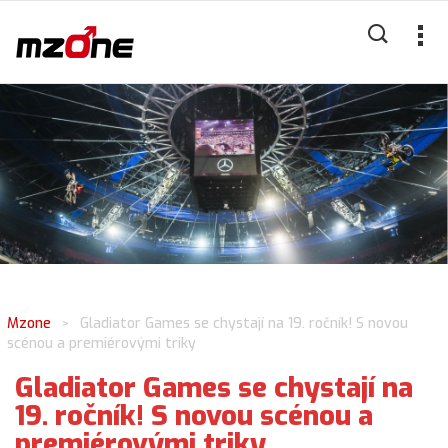
Mzone
Gladiator Games se chystají na 19. ročník! S novou
>
scénou a premiérovými triky
Gladiator Games se chystají na
19. ročník! S novou scénou a
premiérovými triky