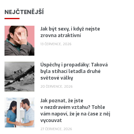
NEJČTENĚJŠÍ
Jak být sexy, i když nejste
zrovna atraktivní
13 ČERVENCE, 2026
Úspěchy i propadáky: Taková
byla stíhací letadla druhé
světové války
20 ČERVENCE, 2026
Jak poznat, že jste
v nezdravém vztahu? Tohle
vám napoví, že je na čase z něj
vycouvat
27 ČERVENCE, 2026