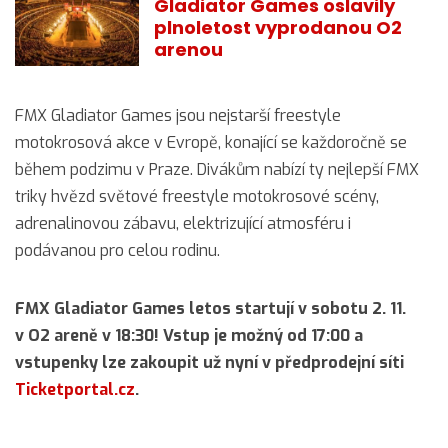
Gladiator Games oslavily
plnoletost vyprodanou O2
arenou
FMX Gladiator Games jsou nejstarší freestyle
motokrosová akce v Evropě, konající se každoročně se
během podzimu v Praze. Divákům nabízí ty nejlepší FMX
triky hvězd světové freestyle motokrosové scény,
adrenalinovou zábavu, elektrizující atmosféru i
podávanou pro celou rodinu.
FMX Gladiator Games letos startují v sobotu 2. 11.
v O2 areně v 18:30! Vstup je možný od 17:00 a
vstupenky lze zakoupit už nyní v předprodejní síti
Ticketportal.cz
.