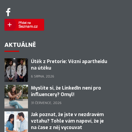
AKTUÁLNĚ
Útěk z Pretorie: Vězni apartheidu
na útěku
6 SRPNA, 2026
Myslíte si, že LinkedIn není pro
influencery? Omyl!
31 ČERVENCE, 2026
Jak poznat, že jste v nezdravém
vztahu? Tohle vám napoví, že je
na čase z něj vycouvat