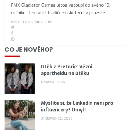
FMX Gladiator Games letos vstoupí do svého 19.
ročníku. Ten se již tradičně uskuteční v pražské
POSTED ON 5 ŘÍJNA, 2019
CO JE NOVÉHO?
Útěk z Pretorie: Vězni
apartheidu na útěku
6 SRPNA, 2026
Myslíte si, že LinkedIn není pro
influencery? Omyl!
31 ČERVENCE, 2026