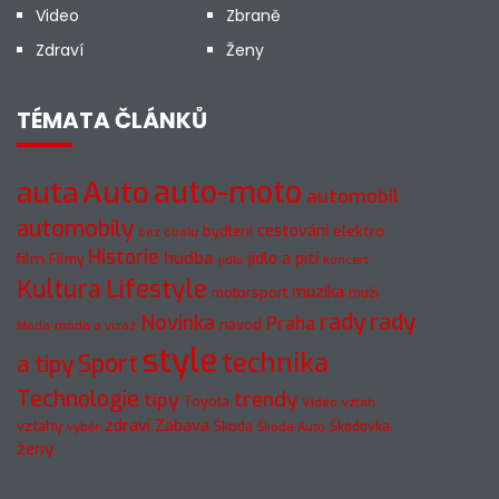
Video
Zbraně
Zdraví
Ženy
TÉMATA ČLÁNKŮ
auto-moto
auta
Auto
automobil
automobily
cestování
elektro
bydlení
bez obalu
Historie
hudba
jídlo a pití
film
Filmy
jídlo
koncert
Kultura
Lifestyle
muzika
motorsport
muži
rady
rady
Novinka
Praha
návod
móda a vizáž
Móda
style
technika
a tipy
Sport
Technologie
trendy
tipy
Toyota
Video
vztah
zdraví
Zábava
vztahy
Škoda
Škodovka
výběr
Škoda Auto
ženy