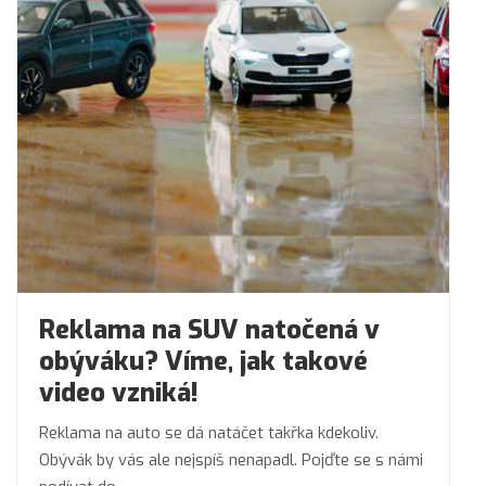
Reklama na SUV natočená v
obýváku? Víme, jak takové
video vzniká!
Reklama na auto se dá natáčet takřka kdekoliv.
Obývák by vás ale nejspíš nenapadl. Pojďte se s námi