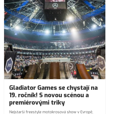
Gladiator Games se chystají na
19. ročník! S novou scénou a
premiérovými triky
Nejstarší freestyle motokrosová show v Evropě,