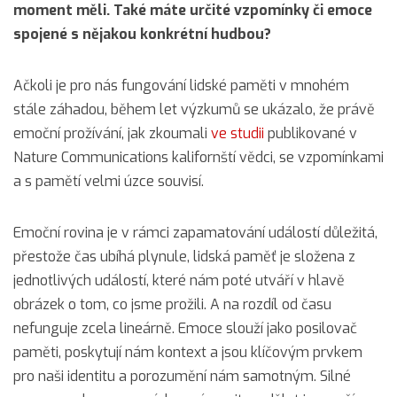
moment měli. Také máte určité vzpomínky či emoce
spojené s nějakou konkrétní hudbou?
Ačkoli je pro nás fungování lidské paměti v mnohém
stále záhadou, během let výzkumů se ukázalo, že právě
emoční prožívání, jak zkoumali
ve studii
publikované v
Nature Communications kalifornští vědci, se vzpomínkami
a s pamětí velmi úzce souvisí.
Emoční rovina je v rámci zapamatování událostí důležitá,
přestože čas ubíhá plynule, lidská paměť je složena z
jednotlivých událostí, které nám poté utváří v hlavě
obrázek o tom, co jsme prožili. A na rozdíl od času
nefunguje zcela lineárně. Emoce slouží jako posilovač
paměti, poskytují nám kontext a jsou klíčovým prvkem
pro naši identitu a porozumění nám samotným. Silné