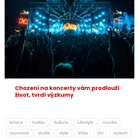
Chození na koncerty vám prodlouží
život, tvrdí výzkumy
emoce
hudba
Kultura
Lifestyle
muzika
souvislost
studie
style
Věda
vliv
výzkum