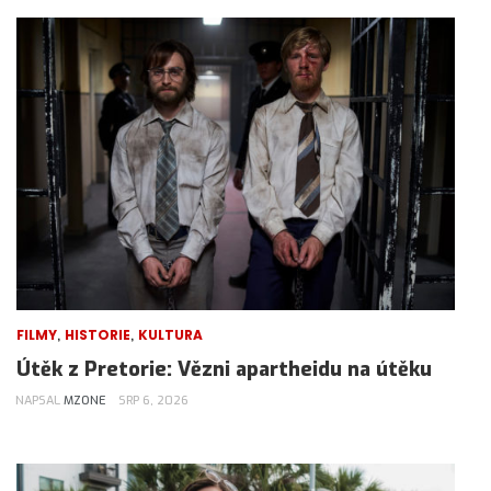
,
,
FILMY
HISTORIE
KULTURA
Útěk z Pretorie: Vězni apartheidu na útěku
NAPSAL
MZONE
SRP 6, 2026