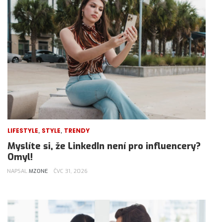
,
,
LIFESTYLE
STYLE
TRENDY
Myslíte si, že LinkedIn není pro influencery?
Omyl!
NAPSAL
MZONE
ČVC 31, 2026