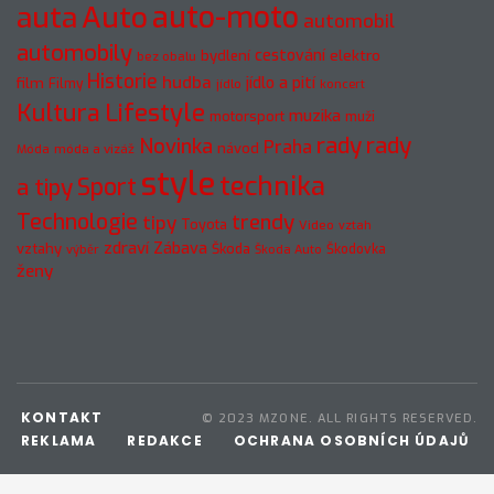
auto-moto
auta
Auto
automobil
automobily
cestování
elektro
bydlení
bez obalu
Historie
hudba
jídlo a pití
film
Filmy
jídlo
koncert
Kultura
Lifestyle
muzika
motorsport
muži
rady
rady
Novinka
Praha
návod
móda a vizáž
Móda
style
technika
a tipy
Sport
Technologie
trendy
tipy
Toyota
Video
vztah
zdraví
Zábava
vztahy
Škoda
Škodovka
výběr
Škoda Auto
ženy
KONTAKT
© 2023 MZONE. ALL RIGHTS RESERVED.
REKLAMA
REDAKCE
OCHRANA OSOBNÍCH ÚDAJŮ