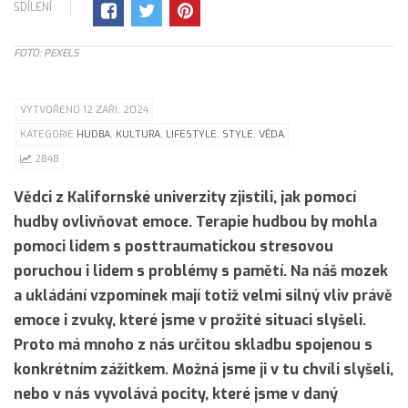
SDÍLENÍ
FOTO: PEXELS
VYTVOŘENO 12 ZÁŘÍ, 2024
KATEGORIE
HUDBA
,
KULTURA
,
LIFESTYLE
,
STYLE
,
VĚDA
2848
Vědci z Kalifornské univerzity zjistili, jak pomocí
hudby ovlivňovat emoce. Terapie hudbou by mohla
pomoci lidem s posttraumatickou stresovou
poruchou i lidem s problémy s pamětí. Na náš mozek
a ukládání vzpomínek mají totiž velmi silný vliv právě
emoce i zvuky, které jsme v prožité situaci slyšeli.
Proto má mnoho z nás určitou skladbu spojenou s
konkrétním zážitkem. Možná jsme ji v tu chvíli slyšeli,
nebo v nás vyvolává pocity, které jsme v daný